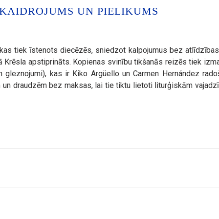
KAIDROJUMS UN PIELIKUMS
kas tiek īstenots diecēzēs, sniedzot kalpojumus bez atlīdzības 
 Krēsla apstiprināts. Kopienas svinību tikšanās reizēs tiek izma
 un gleznojumi), kas ir Kiko Argüello un Carmen Hernández rad
 un draudzēm bez maksas, lai tie tiktu lietoti liturģiskām vajadz