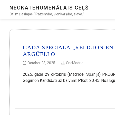
NEOKATEHUMENĀLAIS CEĻŠ
Of. mājaslapa- “Pazemība, vienkāršība, slava.”
GADA SPECIĀLĀ „RELIGION EN 
ARGÜELLO
October 28, 2025
CncMadrid
2025. gada 29 oktobris (Madride, Spānija) PRO
Segimon Kandidāti uz balvām: Plkst. 20.45: Noslē