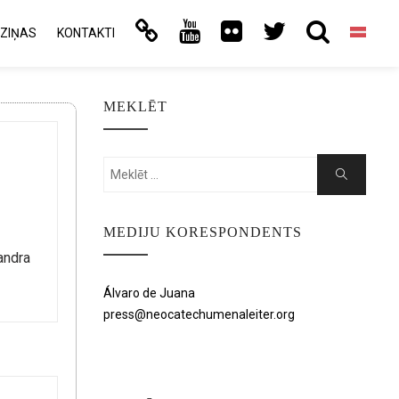
ZIŅAS
KONTAKTI
MEKLĒT
Search
Search
for:
MEDIJU KORESPONDENTS
andra
Álvaro de Juana
press@neocatechumenaleiter.org