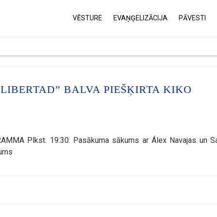
VĒSTURE
EVAŅĢELIZĀCIJA
PĀVESTI
LIBERTAD” BALVA PIEŠĶIRTA KIKO
GRAMMA Plkst. 19:30: Pasākuma sākums ar Álex Navajas un S
gums