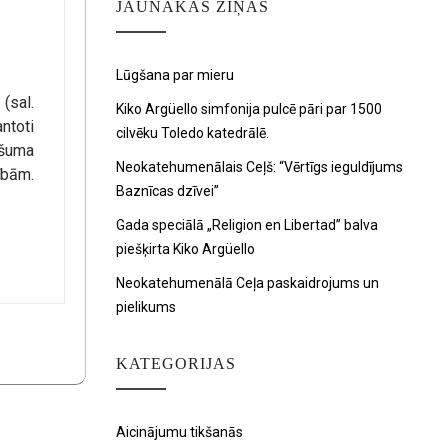
JAUNĀKAS ZIŅAS
Lūgšana par mieru
(sal.
Kiko Argüello simfonija pulcē pāri par 1500
ntoti
cilvēku Toledo katedrālē.
ošuma
Neokatehumenālais Ceļš: “Vērtīgs ieguldījums
ībām.
Baznīcas dzīvei”
Gada speciālā „Religion en Libertad” balva
piešķirta Kiko Argüello
Neokatehumenālā Ceļa paskaidrojums un
pielikums
KATEGORIJAS
Aicinājumu tikšanās