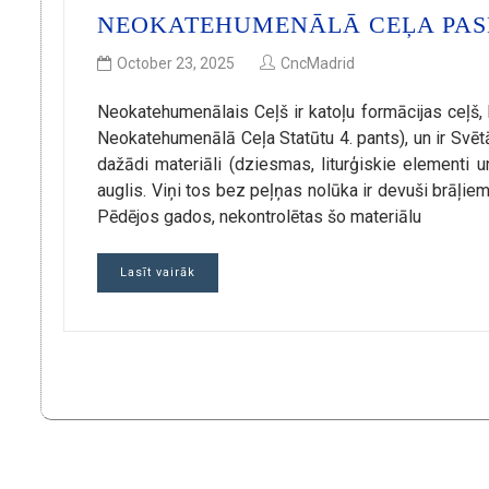
NEOKATEHUMENĀLĀ CEĻA PAS
October 23, 2025
CncMadrid
Neokatehumenālais Ceļš ir katoļu formācijas ceļš, 
Neokatehumenālā Ceļa Statūtu 4. pants), un ir Svētā
dažādi materiāli (dziesmas, liturģiskie elementi
auglis. Viņi tos bez peļņas nolūka ir devuši brāļiem
Pēdējos gados, nekontrolētas šo materiālu
Lasīt vairāk