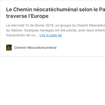
Le Chemin néocatéchuménal selon le Pap
traverse l’Europe
Le mercredi 13 de février 2019, un groupe du Chemin Néocatéchumé
du Vatican. Quelques mariages ont été placés, avec leurs enfants,
Le
transcription de ce …
Lire la suite de
Chemin
néocatéchuménal
Chemin Néocatéchuménal
selon
le
Pape
François
:
une
bénédiction
et
un
espoir
pour
l’hiver