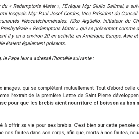
 du « Redemptoris Mater », l’Évêque Mgr Giulio Salimei, a suivi
armi lesquels Mgr Paul Josef Cordes, Vice Président du Conseil P
nautés Néocatéchuménales. Kiko Argüello, initiateur du C
Presbytérale « Redemptoris Mater » qui se présentent comme d
nt il y en a environ 20 en activité, en Amérique, Europe, Asie et
le étaient également présents.
 le Pape leur a adressé l’homélie suivante :
x images, qui se complètent mutuellement. Tout d’abord celle du
me l’extrait de la première Lettre de Saint Pierre développen
e pour que les brebis aient nourriture et boisson au bon 
à offrir sa vie pour ses brebis. C’est bien sur cette pensée qu
me nos fautes dans son corps, afin que, morts à nos fautes, nous 