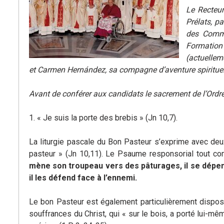
Le Recteur
Prélats, p
des Commu
Formation 
(actuelleme
et Carmen Hernández, sa compagne d’aventure spirituel
Avant de conférer aux candidats le sacrement de l’Ordre,
1. « Je suis la porte des brebis » (Jn 10,7).
La liturgie pascale du Bon Pasteur s’exprime avec deu
pasteur » (Jn 10,11). Le Psaume responsorial tout com
mène son troupeau vers des pâturages, il se dépens
il les défend face à l’ennemi.
Le bon Pasteur est également particulièrement disposé 
souffrances du Christ, qui « sur le bois, a porté lui-mê