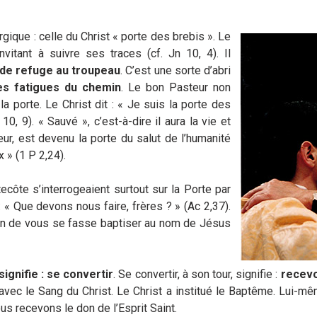
gique : celle du Christ « porte des brebis ». Le
vitant à suivre ses traces (cf. Jn 10, 4). Il
t de refuge au troupeau
. C’est une sorte d’abri
es fatigues du chemin
. Le bon Pasteur non
 porte. Le Christ dit : « Je suis la porte des
0, 9). « Sauvé », c’est-à-dire il aura la vie et
eur, est devenu la porte du salut de l’humanité
 » (1 P 2,24).
tecôte s’interrogeaient surtout sur la Porte par
: « Que devons nous faire, frères ? » (Ac 2,37).
cun de vous se fasse baptiser au nom de Jésus
signifie : se convertir
. Se convertir, à son tour, signifie :
recevo
 avec le Sang du Christ. Le Christ a institué le Baptême. Lui-m
recevons le don de l’Esprit Saint.