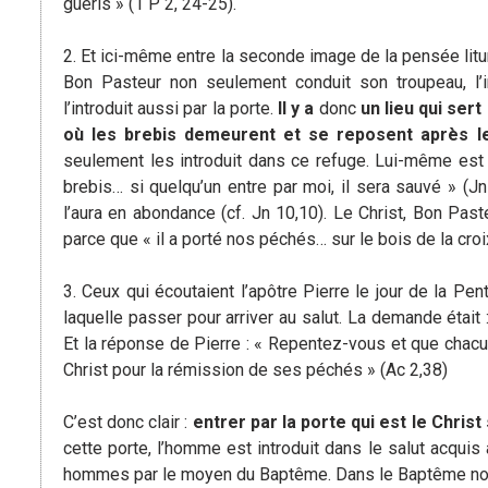
guéris » (1 P 2, 24-25).
2. Et ici-même entre la seconde image de la pensée litur
Bon Pasteur non seulement conduit son troupeau, l’in
l’introduit aussi par la porte.
Il y a
donc
un lieu qui ser
où les brebis demeurent et se reposent après l
seulement les introduit dans ce refuge. Lui-même est la
brebis… si quelqu’un entre par moi, il sera sauvé » (Jn 1
l’aura en abondance (cf. Jn 10,10). Le Christ, Bon Past
parce que « il a porté nos péchés… sur le bois de la croix
3. Ceux qui écoutaient l’apôtre Pierre le jour de la Pen
laquelle passer pour arriver au salut. La demande était 
Et la réponse de Pierre : « Repentez-vous et que cha
Christ pour la rémission de ses péchés » (Ac 2,38)
C’est donc clair :
entrer par la porte qui est le Christ 
cette porte, l’homme est introduit dans le salut acquis
hommes par le moyen du Baptême. Dans le Baptême nous 