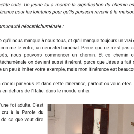
e salle. Un jeune lui a montré la signification du chemin entrep
érence pour les lointains pour qu’ils puissent revenir à la maiso
communauté néocatéchuménale :
re qu’il nous manque à nous tous, et qu’il manque toujours un vra
comme le vôtre, un néocatéchuménat. Parce que ce n’est pas suff
ptisés, nous pouvons commencer un chemin. Et ce chemin c
téchuménale on devient aussi itinérant, parce que Jésus a fait 
rche un peu à imiter votre exemple, mais mon itinérance est beauc
choisi par vous et dans cette itinérance, partout où vous êtes
 en dehors de l’Italie, dans le monde entier.
une foi adulte. C’est
 cru à la Parole du
 de ce que veut dire