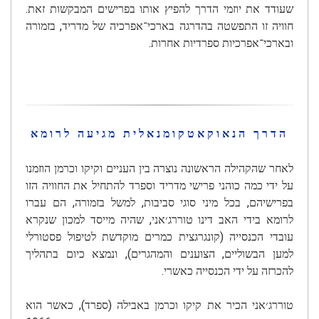
שעודד את יוזמי הדרך להפיץ אותו בפרישים המבקשות זאת.
חוויה זו התפשטה בהדרגה בארכי־אפרכיה של מדריד, בזמורה
ובארכי־אפרכיות ספרדיות אחרות.
הדרך הנאוקאטקומנאלית מגיעה לרומא
לאחר שהקהילה הראשונה נוצרה בין העניים וקיקו וכרמן הוזמנו
על ידי כמה כוהני פרישי מדריד וספרד להתחיל את החוויה הזו
בפרישיהם, בכל מיני סוגי סביבות, למשל בזמורה, הם עברו
לרומא בידי האב דינו טוררג׳אני, שהיה מייסד למכון שנקרא
עובדי הכנסייה (קונגרגצית כמרים מוקדשת לטיפול פסטורלי
למען הבשוליים, הצוענים והמהגרים), ונמצא כיום בתהליך
להכרזה על ידי הכנסייה כאשרי.
טוררג׳אני הכיר את קיקו וכרמן באבילה (ספרד), כאשר הוא