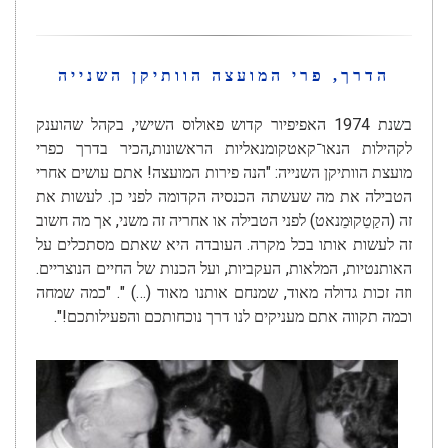
הדרך, פרי המועצה הוותיקן השנייה
בשנת 1974 האפיפיור קדוש פאולוס השישי, בקהל שהוענק
לקהילות הנאו־קאטקומנאליות הראשונות,הכיר בדרך כפרי
מועצת הוותיקן השנייה: "הנה פירות המועצה! אתם עושים אחרי
הטבילה את מה שעשתה הכנסיה הקדומה לפני כן. לעשות את
זה (הקַטֵקוּמֵנאט) לפני הטבילה או אחריה זה משני, אך מה חשוב
זה לעשות אותו בכל מקרה. העובדה היא שאתם מסתכלים על
האותנטיות, המלאות, העקביות, ועל הכנות של החיים הנוצריים.
וזה זכות גדולה מאוד, שמנחם אותנו מאוד (…) ". "כמה שמחה
וכמה תקווה אתם מעניקים לנו דרך נוכחותכם והפעילותכם!".