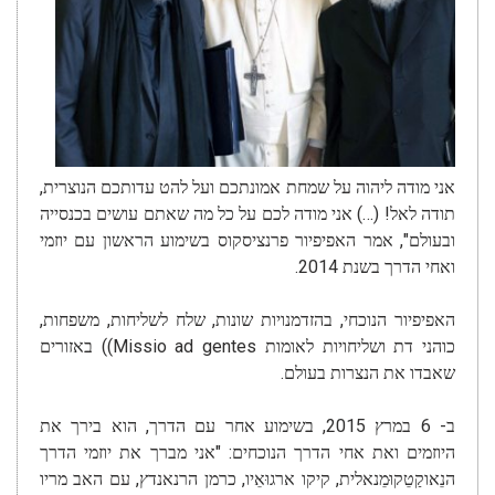
אני מודה ליהוה על שמחת אמונתכם ועל להט עדותכם הנוצרית,
תודה לאל! (…) אני מודה לכם על כל מה שאתם עושים בכנסייה
ובעולם", אמר האפיפיור פרנציסקוס בשימוע הראשון עם יוזמי
ואחי הדרך בשנת 2014.
האפיפיור הנוכחי, בהזדמנויות שונות, שלח לשליחות, משפחות,
כוהני דת ושליחויות לאומות Missio ad gentes)) באזורים
שאבדו את הנצרות בעולם.
ב- 6 במרץ 2015, בשימוע אחר עם הדרך, הוא בירך את
היוזמים ואת אחי הדרך הנוכחים: "אני מברך את יוזמי הדרך
הנֵאוקַטֵקוּמֵנאלית, קיקו ארגוּאֵיו, כרמן הרנאנדץ, עם האב מריו