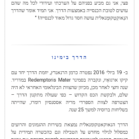
פצי; אני גם מביע בפניהם על הערכתי ועידודי לכל מה שהם
עושים לטובת הכנסייה באמצעות הדרך. אני תמיד אומר שהדרך
הנֵאוקַטֵקוּמֵנאלית עושה חסד גדול מאוד לכנסייה! "
הדרך בימינו
ב- 19 ביולי 2016 נפטרה כרמן הרנאנדץ, יוזמת הדרך יחד עם
קיקו ארגוּאֵיו, ונקברה בסמינר Redemptoris Mater במדריד.
שנה וחצי לאחר מכן, מכיוון שהצוות הבינלאומי האחראי לא היה
שלם, ולבקשת הכס הקדוש – כפי שעולה מתקנון הדרך –
הצטרפה לצוות הספרדי מריה אססנסיון רומרו, שהייתה
בשליחות ברוסיה למשך 25 שנה.
הדרך הנאוקאטקומנאלית נמצאת בשירות ההגמונים והרועים
כמסלול לגילוי מחדש על הטבילה וגם כהכשרה תמידית על