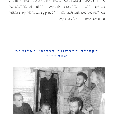
אורורו (בוליביה), בזכות הארכיבישוף של לה פז, הבישוף חורחה
מנריקה הורטדו. הכירה כרמן את קיקו דרך אחותה בצריפים של
פאלומיראס אלתאס, ושם בנתה לה צריף, הנשען על קיר המפעל
והתחילה לשתף פעולה עם קיקו.
הקהילה הראשונה בצריפי פאלומרס
שבמדריד