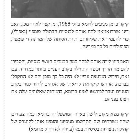
קיקו וכרמן מגיעים לרומא ביולי 1968. זמן קצר לאחר מכן, האב
דינו טוררגאניאני לקח אותם לכנסיית הבתולה פומפיי (נאפולי),
כדי להעמיד את שליחותם תחת חסותה של המדונה די פומפיי,
הפופולרית כל כך במדינה.
האב דינו ליווה אותם לבקר כמה בכמרים ראשי כנסיות, והסבירו
להם מה הדרך וכיצד התחילה בקרב העניים ביותר במדריד. עם
זאת, חידוש המועצה עדיין לא היה כל כך מובן והם לא התקבלו
בברכה. אז חש קיקו את קריאתו של אלוהים לחזור לגור בקרב
העניים ועבר לבורגטו לטינו ברומא, בהמתנה שאלוהים יגלה את
רצונו בפניהם.
קיקו מצא מקום לישון באזור המושפל זה ברומא; כמה צעירים
שהיו משרתים שם התרשמו מניסיונו והזמינו אותו לקונגרס של
קהילות נוצריות בסיסיות בנמי (עיירה לא רחוק מרומא)