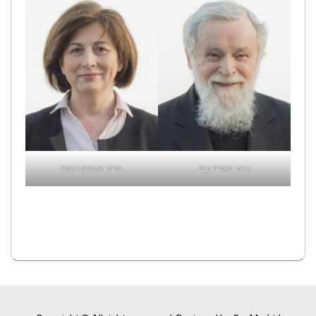
האב מאריו פֶצּי
מריה אסנסין רומרו