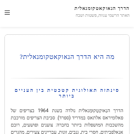
הדרך הנאוקאטקומנאלית
האתר הרשמי ענווה, פשטות ושבח
מה היא הדרך הנאוקאטקומנאלית?
סינתזה תאולוגית קטכטית בין העניים
ביותר
הדרך הנֵאוקַטֵקוּמֵנאלית נולדה בשנת 1964 בצריפים של
פאלומיראס אלתאס במדריד (ספרד). סביבת הצריפים מורכבת
מהשכבות המושפלות ביותר בחברה: צוענים ופושעים, רובם
אנאלפביתים, חסרי בית, גנבים, זונות, עבריינים צעירים, מהגרים