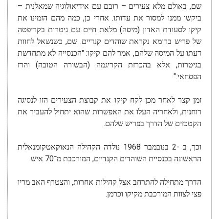
שם, באולם מלא צעירים – רובם עם אידיאולוגיה שמאלנית –
ביקשו ממנו למסור את עדותו. אחרי כן, כמה מהם הזמינו את
קיקו לסעודת האדון (מיסה) מלאת חיים עם גיטרות בקריפטה
של פריש ברומא נקראת שוהדים קנדיים. שם, כשנשאל לחוות
דעתו על המיסה שלהם, אמר להם קיקו: "הכנסייה לא מתחדשת
בגיטרות, אלא בהכרזת הקריגמה (הבשורה הטובה) והרז
הפסחאי."
זמן קצר לאחר מכן לקח קיקו את קבוצת הצעירים הזו לנסיגה
רוחנית, ולאחריה העלו את האפשרות שהוא יתחיל להעביר את
הקטכזים של הדרך בפריש שלהם.
וכך, ב -2 בנובמבר 1968 נולדה הקהילה הנאוקאטקומנאלית
הראשונה בכנסיית השוהדים הקנדיים, המורכבת מ־70 איש.
הדרך מתחילה להתרחב אצל קהילות אחרות, והצטרף האב מריו
פצי לצוות המורכבת מקיקו וכרמן.