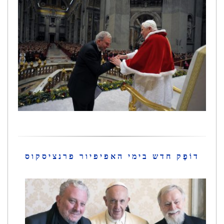
דוֹפֶק חדש בימי האפיפיור פרנציסקוס