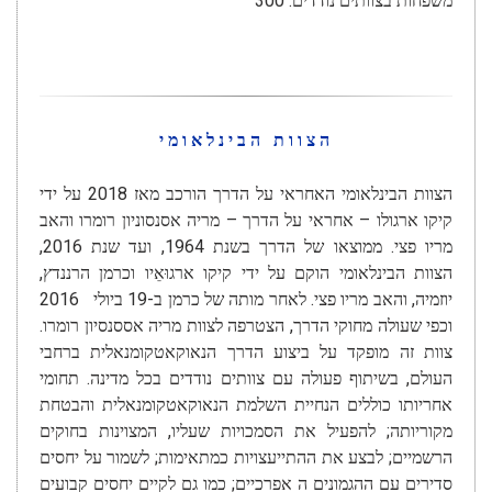
משפחות בצוותים נודדים: 300
הצוות הבינלאומי
הצוות הבינלאומי האחראי על הדרך הורכב מאז 2018 על ידי
קיקו ארגולו – אחראי על הדרך – מריה אסנסוניון רומרו והאב
מריו פצי. ממוצאו של הדרך בשנת 1964, ועד שנת 2016,
הצוות הבינלאומי הוקם על ידי קיקו ארגוּאֵיו וכרמן הרננדץ,
יוזמיה, והאב מריו פצי. לאחר מותה של כרמן ב-19 ביולי 2016
וכפי שעולה מחוקי הדרך, הצטרפה לצוות מריה אססנסיון רומרו.
צוות זה מופקד על ביצוע הדרך הנאוקאטקומנאלית ברחבי
העולם, בשיתוף פעולה עם צוותים נודדים בכל מדינה. תחומי
אחריותו כוללים הנחיית השלמת הנאוקאטקומנאלית והבטחת
מקוריותה; להפעיל את הסמכויות שעליו, המצוינות בחוקים
הרשמיים; לבצע את ההתייעצויות כמתאימות; לשמור על יחסים
סדירים עם ההגמונים ה אפרכיים; כמו גם לקיים יחסים קבועים