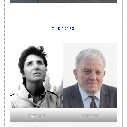
ביוגרפיה
קיקו ארגוּאֵיו
קרמן הרננדיז