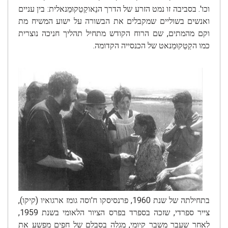
וכו'. בסביבה זו נמט הזרע של הדרך הנֵאוקַטֵקוּמֵנאלית: בין עניים
ואנשים בשוליים שמקבלים את הבשורה על ישוע המשיח מת
וקם מהמתים, שם הרוח הקודש מתחיל תהליך חניכה נוצרית
כמו הקַטֵקוּמֵנאט של הכנסייה הקדומה.
בתחילתה של שנת 1960, פרנסיסקו ח'וסה גומז ארגואיו (קיקו),
צייר ספרדי, שזכה בספרד בפרס הציור הלאומי בשנת 1959,
לאחר שעבר משבר קיומי, מגלה בסבלם של חפים מפשע את