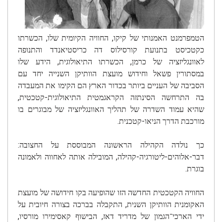
הטמפרמנט האמנותי של קיקו, החוויה הקיומית שלו, הכשרתו
כקטכיסט בתנועת קורסילוס דה כריסטיאנדד והתנופה
לאוונגליזציה של כרמן, הכשרתו התיאולוגית, הידע שלו
במסתורין פשאל וחידוש מועצת הוותיקן השנייה יחד עם
הסביבה של העניים ביותר בכדור הארץ הם הקימו את המעבדה
בה התרחשה הסינתזה הקראגמטית התיאולוגית-קטכטית,
שהיא עמוד השדרה של תהליך האוונגליזציה של מבוגרים בו
מורכבת הדרך הניאו-קטכנית.
כך נולדה הקהילה הראשונה המבוססת על החצובה:
דבר-אלוהים-ליטורגיה-קהילה, המובילה אותה לאחווה ולאמונה
בוגרת.
החוויה הקטכטית החדשה הזו שהופיעה בקו חידושה של מועצת
האקומנית הוותיקן השנית, התקבלה בברכה בצורה חיובית על
ידי הארכי־הגמון של מדריד דאז, הבישוף קאסימירו מורסיו,