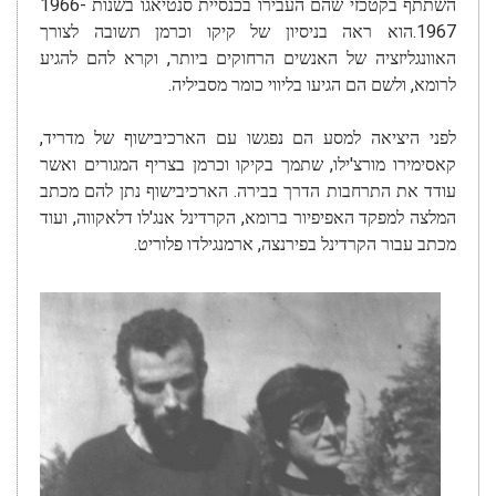
השתתף בקטכזי שהם העבירו בכנסיית סנטיאגו בשנות 1966-
1967.הוא ראה בניסיון של קיקו וכרמן תשובה לצורך
האוונגליזציה של האנשים הרחוקים ביותר, וקרא להם להגיע
לרומא, ולשם הם הגיעו בליווי כומר מסביליה.
לפני היציאה למסע הם נפגשו עם הארכיבישוף של מדריד,
קאסימירו מורצ'ילו, שתמך בקיקו וכרמן בצריף המגורים ואשר
עודד את התרחבות הדרך בבירה. הארכיבישוף נתן להם מכתב
המלצה למפקד האפיפיור ברומא, הקרדינל אנג'לו דלאקווה, ועוד
מכתב עבור הקרדינל בפירנצה, ארמנגילדו פלוריט.