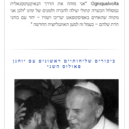
Ogniqualvolta: "אני מזהה את הדרך הנֵאוקַטֵקוּמֵנאלית
כמסלול הכשרה קתולי יעילה לחברה ולזמנים של ימינו "ולכן אני
מקווה שהאחים באפיסקופאט יעריכו ויעזרו – יחד עם כוהני
הדת שלהם – בעמל זה למען האוונגליזציה החדשה ".
ביכורים שליחותיים ראשונים עם יוחנן
פאולוס השני