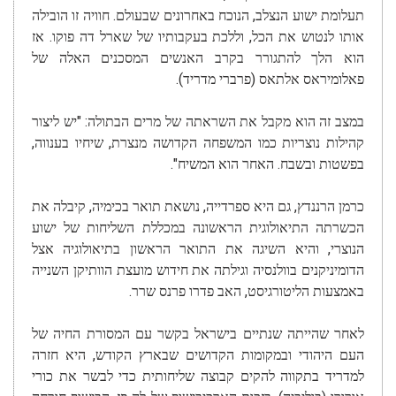
תעלומת ישוע הנצלב, הנוכח באחרונים שבעולם. חוויה זו הובילה
אותו לנטוש את הכל, וללכת בעקבותיו של שארל דה פוקו. אז
הוא הלך להתגורר בקרב האנשים המסכנים האלה של
פאלומיראס אלתאס (פרברי מדריד).
במצב זה הוא מקבל את השראתה של מרים הבתולה: "יש ליצור
קהילות נוצריות כמו המשפחה הקדושה מנצרת, שיחיו בענווה,
בפשטות ובשבח. האחר הוא המשיח".
כרמן הרננדץ, גם היא ספרדייה, נושאת תואר בכימיה, קיבלה את
הכשרתה התיאולוגית הראשונה במכללת השליחות של ישוע
הנוצרי, והיא השיגה את התואר הראשון בתיאולוגיה אצל
הדומיניקנים בוולנסיה וגילתה את חידוש מועצת הוותיקן השנייה
באמצעות הליטורגיסט, האב פדרו פרנס שרר.
לאחר שהייתה שנתיים בישראל בקשר עם המסורת החיה של
העם היהודי ובמקומות הקדושים שבארץ הקודש, היא חזרה
למדריד בתקווה להקים קבוצה שליחותית כדי לבשר את כורי