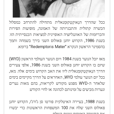
ככל שהדרך הנֵאוקַטֵקוּמֵנאלית מתחילה להתרחב כמסלול
הכשרה קתולית והתבגרותה של האמונה, מופיעות הפירות
והכריזמות של האוונגליזציה האופיינית למציאות הכנסייתית הזו.
בשנת 1986, הקדוש יוחנן פאולוס השני בירך בשמחה ותמך
בהסמינר הראשון הנקרא "Redemptoris Mater" ברומא.
מאז יובל הנוער בשנת 1984 ויום הנוער העולמי הראשון (WYD)
שיזם בו הקדוש יוחנן פאולוס השני בשנת 1986, אלפי צעירים
הדרך הנֵאוקַטֵקוּמֵנאלית ליוו את האב הקדוש בימים אלה. מאז,
בכל יום הנוער עולמי WYD, האחראים על הדרך מקיימים בימים
שלאחר ה-WYD מפגש מקודש לקריאות, בהם מאות נערים
ונערות מביעים על זמינותם לכהונה או לחיי הקודש.
בשנת 1988, בעיירה האיטלקית פורטו סן ג'ורג'ו, הקדוש יוחנן
פאולוס השני שלח את 100 המשפחות הראשונות כדי יבשרו
את הבשורה באזורים שונים בעולם.