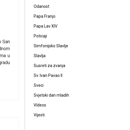
Odanost
Papa Franjo
Papa Lav XIV
Poticaji
o San
Simfonijsko Slavlje
odnom
ima u
Slavlja
gradu
Susreti za zvanja
Sv. Ivan Pavao II
Sveci
Svjetski dan mladih
Vídeos
Vijesti