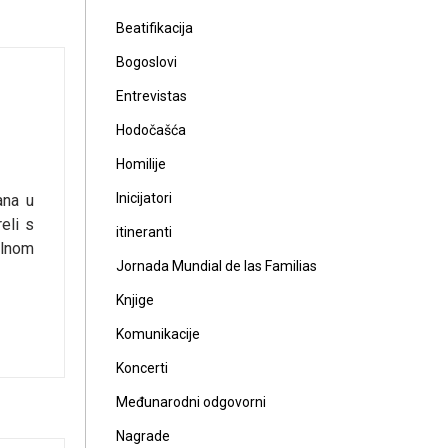
Beatifikacija
Bogoslovi
Entrevistas
Hodočašća
Homilije
Inicijatori
ana u
reli s
itineranti
alnom
Jornada Mundial de las Familias
Knjige
Komunikacije
Koncerti
Međunarodni odgovorni
Nagrade