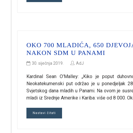
OKO 700 MLADIĆA, 650 DJEVOJA
NAKON SDM U PANAMI
30. siječnja 2019.
AdJ
Kardinal Sean O’Malley: „Kiko je poput duhov
Neokatekumenski put održao je u ponedjeljak 28. s
Svjetskog dana mladih u Panami. Na ovom je susretu 
mladi iz Srednje Amerike i Kariba: više od 8 000. Ok
Nastavi čitati