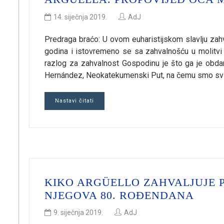
14. siječnja 2019.
AdJ
Predraga braćo: U ovom euharistijskom slavlju zah
godina i istovremeno se sa zahvalnošću u molitvi 
razlog za zahvalnost Gospodinu je što ga je obdar
Hernández, Neokatekumenski Put, na čemu smo svi o
Nastavi čitati
KIKO ARGÜELLO ZAHVALJUJE P
NJEGOVA 80. ROĐENDANA
9. siječnja 2019.
AdJ