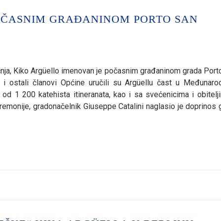
OČASNIM GRAĐANINOM PORTO SAN
iječnja, Kiko Argüello imenovan je počasnim građaninom grada Port
nik i ostali članovi Općine uručili su Argüellu čast u Međunar
d 1 200 katehista itineranata, kao i sa svećenicima i obitelj
eremonije, gradonačelnik Giuseppe Catalini naglasio je doprinos 