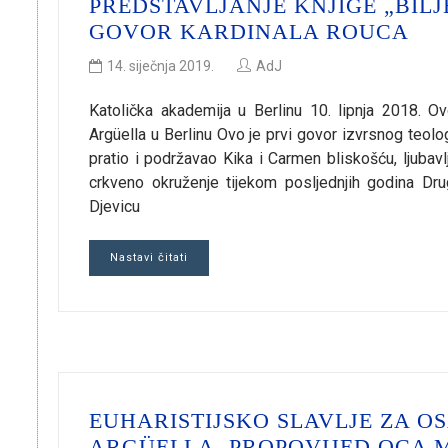
PREDSTAVLJANJE KNJIGE „BIL
GOVOR KARDINALA ROUCA
14. siječnja 2019.
AdJ
Katolička akademija u Berlinu 10. lipnja 2018. Ov
Argüella u Berlinu Ovo je prvi govor izvrsnog teolo
pratio i podržavao Kika i Carmen bliskošću, ljubav
crkveno okruženje tijekom posljednjih godina D
Djevicu
Nastavi čitati
EUHARISTIJSKO SLAVLJE ZA O
ARGÜELLA. PROPOVIJED OCA M