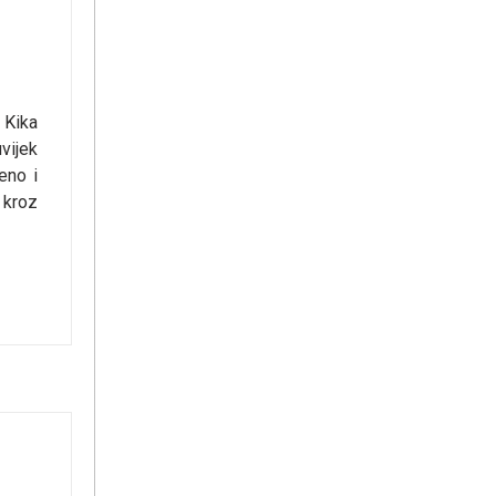
 Kika
vijek
eno i
 kroz