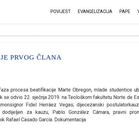
POVIJEST
EVANGELIZACIJA
PAPE
IJE PRVOG ČLANA
faza procesa beatifikacije Marte Obregon, mlade studentice ub
čak se odvio 22. sječnja 2019. na Teološkom fakultetu Norte de E
, monsignor Fidel Herráez Vegas; dijecezanski postulatorkau
ac dodijeljen za kauzu, Pablo González Cámara, pravni pro
žnik Rafael Casado García. Dokumentacija