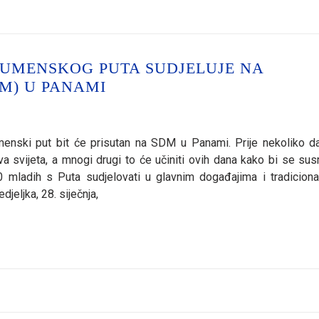
KUMENSKOG PUTA SUDJELUJE NA
M) U PANAMI
enski put bit će prisutan na SDM u Panami. Prije nekoliko d
lova svijeta, a mnogi drugi to će učiniti ovih dana kako bi se sus
 mladih s Puta sudjelovati u glavnim događajima i tradicion
jeljka, 28. siječnja,