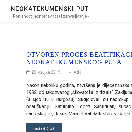
NEOKATEKUMENSKI PUT
«Poniznost, jednostavnost i zahvaljivanje»
OTVOREN PROCES BEATIFIKAC
NEOKATEKUMENSKOG PUTA
20. ožujka 2019.
AdJ
Nakon nekoliko godina, završena je dijecezanska 
1992. od takozvanog „silovatelja iz dizala“. Zaklju
(u sjedištu u Burgosu). Sudjelovali su nabiskup
beatifikaciju, Saturnino López Santidrián, sud
nadbiskupije, Jesús Manuel Val Ballesteros i bilje
Nastavi čitati