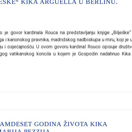
JEŠKE“ KIKA ARGÜELLA U BERLINU.
o je govor kardinala Rouca na predstavljanju knjige „Bilješke“
ga i kanonskog pravnika, madridskog nadbiskupa u miru, koji je u
lju i osjećajnošću. U ovom govoru kardinal Rouco opisuje društv
rugog vatikanskog koncila u kojem je Gospodin nadahnuo Kika
SAMDESET GODINA ŽIVOTA KIKA
ARIJA PEZZIJA