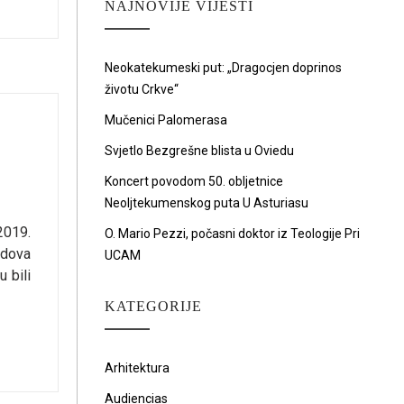
NAJNOVIJE VIJESTI
Neokatekumeski put: „Dragocjen doprinos
životu Crkve“
Mučenici Palomerasa
Svjetlo Bezgrešne blista u Oviedu
Koncert povodom 50. obljetnice
Neoljtekumenskog puta U Asturiasu
2019.
O. Mario Pezzi, počasni doktor iz Teologije Pri
odova
UCAM
 bili
KATEGORIJE
Arhitektura
Audiencias