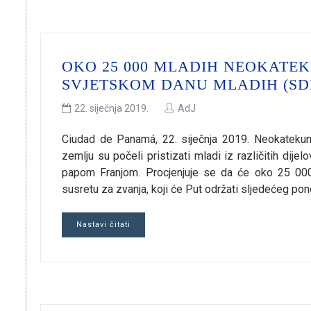
OKO 25 000 MLADIH NEOKATE
SVJETSKOM DANU MLADIH (SD
22. siječnja 2019.
AdJ
Ciudad de Panamá, 22. siječnja 2019. Neokatekum
zemlju su počeli pristizati mladi iz različitih dije
papom Franjom. Procjenjuje se da će oko 25 000
susretu za zvanja, koji će Put održati sljedećeg poned
Nastavi čitati