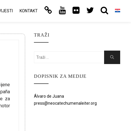
VIJESTI
KONTAKT
TRAŽI
Search
Search
for:
DOPISNIK ZA MEDIJE
ijene
spaña
Álvaro de Juana
ze za
press@neocatechumenaleiter.org
motor