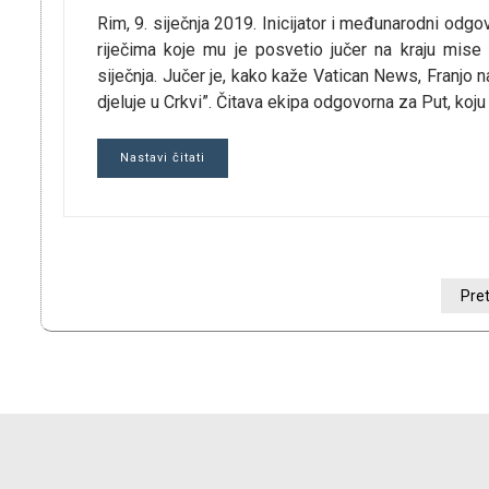
Rim, 9. siječnja 2019. Inicijator i međunarodni odg
riječima koje mu je posvetio jučer na kraju mise
siječnja. Jučer je, kako kaže Vatican News, Franjo 
djeluje u Crkvi”. Čitava ekipa odgovorna za Put, koj
Nastavi čitati
BROJEVI
Pre
STRANICA
OBJAVA