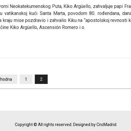
ovorni Neokatekumenskog Puta, Kiko Argüello, zahvaljuje papi Fran
 u vatikanskoj kući Santa Marta, povodom 80. rođendana, dana
na kraju mise pozdravio i zahvalio Kiku na “apostolskoj revnosti 
u čine Kiko Argüello, Ascensión Romero i o.
thodna
1
2
Copyright © All rights reserved.
Designed by CncMadrid