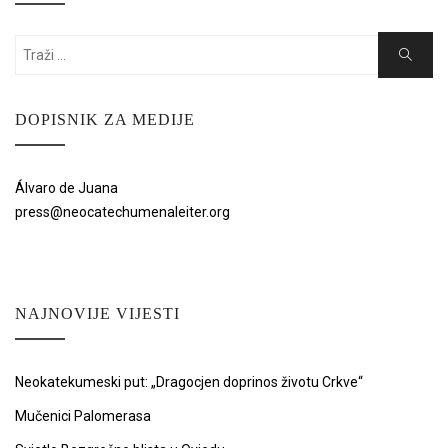
Search
Search
for:
DOPISNIK ZA MEDIJE
Álvaro de Juana
press@neocatechumenaleiter.org
NAJNOVIJE VIJESTI
Neokatekumeski put: „Dragocjen doprinos životu Crkve“
Mučenici Palomerasa