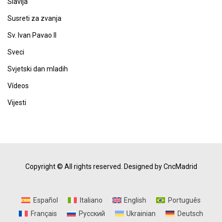
Slavlja
Susreti za zvanja
Sv. Ivan Pavao II
Sveci
Svjetski dan mladih
Vídeos
Vijesti
Copyright © All rights reserved.
Designed by CncMadrid
Español
Italiano
English
Português
Français
Русский
Ukrainian
Deutsch