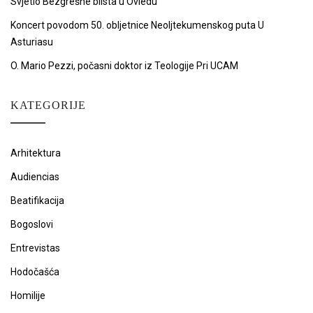
Svjetlo Bezgrešne blista u Oviedu
Koncert povodom 50. obljetnice Neoljtekumenskog puta U
Asturiasu
O. Mario Pezzi, počasni doktor iz Teologije Pri UCAM
KATEGORIJE
Arhitektura
Audiencias
Beatifikacija
Bogoslovi
Entrevistas
Hodočašća
Homilije