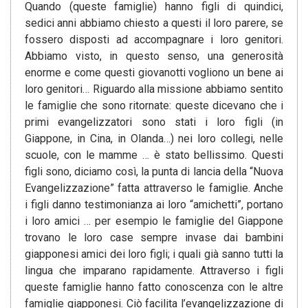
Quando (queste famiglie) hanno figli di quindici,
sedici anni abbiamo chiesto a questi il loro parere, se
fossero disposti ad accompagnare i loro genitori.
Abbiamo visto, in questo senso, una generosità
enorme e come questi giovanotti vogliono un bene ai
loro genitori… Riguardo alla missione abbiamo sentito
le famiglie che sono ritornate: queste dicevano che i
primi evangelizzatori sono stati i loro figli (in
Giappone, in Cina, in Olanda…) nei loro collegi, nelle
scuole, con le mamme … è stato bellissimo. Questi
figli sono, diciamo così, la punta di lancia della “Nuova
Evangelizzazione” fatta attraverso le famiglie. Anche
i figli danno testimonianza ai loro “amichetti”, portano
i loro amici … per esempio le famiglie del Giappone
trovano le loro case sempre invase dai bambini
giapponesi amici dei loro figli; i quali già sanno tutti la
lingua che imparano rapidamente. Attraverso i figli
queste famiglie hanno fatto conoscenza con le altre
famiglie giapponesi. Ciò facilita l’evangelizzazione di