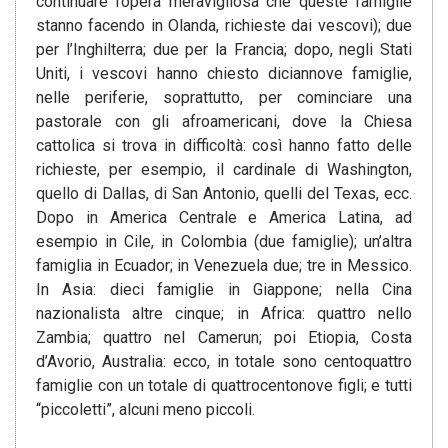
continuare l’opera meravigliosa che queste famiglie
stanno facendo in Olanda, richieste dai vescovi); due
per l’Inghilterra; due per la Francia; dopo, negli Stati
Uniti, i vescovi hanno chiesto diciannove famiglie,
nelle periferie, soprattutto, per cominciare una
pastorale con gli afroamericani, dove la Chiesa
cattolica si trova in difficoltà: così hanno fatto delle
richieste, per esempio, il cardinale di Washington,
quello di Dallas, di San Antonio, quelli del Texas, ecc.
Dopo in America Centrale e America Latina, ad
esempio in Cile, in Colombia (due famiglie); un’altra
famiglia in Ecuador; in Venezuela due; tre in Messico.
In Asia: dieci famiglie in Giappone; nella Cina
nazionalista altre cinque; in Africa: quattro nello
Zambia; quattro nel Camerun; poi Etiopia, Costa
d’Avorio, Australia: ecco, in totale sono centoquattro
famiglie con un totale di quattrocentonove figli; e tutti
“piccoletti”, alcuni meno piccoli.