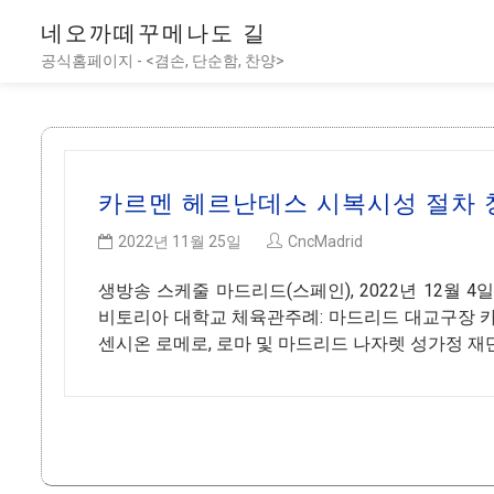
네오까떼꾸메나도 길
공식홈페이지 - <겸손, 단순함, 찬양>
카르멘 헤르난데스 시복시성 절차
2022년 11월 25일
CncMadrid
생방송 스케줄 마드리드(스페인), 2022년 12월 4일
비토리아 대학교 체육관주례: 마드리드 대교구장 카
센시온 로메로, 로마 및 마드리드 나자렛 성가정 재