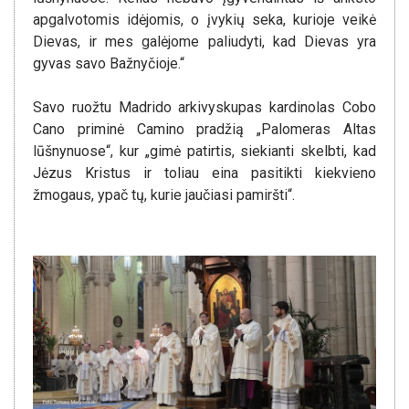
apgalvotomis idėjomis, o įvykių seka, kurioje veikė
Dievas, ir mes galėjome paliudyti, kad Dievas yra
gyvas savo Bažnyčioje.“
Savo ruožtu Madrido arkivyskupas kardinolas Cobo
Cano priminė Camino pradžią „Palomeras Altas
lūšnynuose“, kur „gimė patirtis, siekianti skelbti, kad
Jėzus Kristus ir toliau eina pasitikti kiekvieno
žmogaus, ypač tų, kurie jaučiasi pamiršti“.