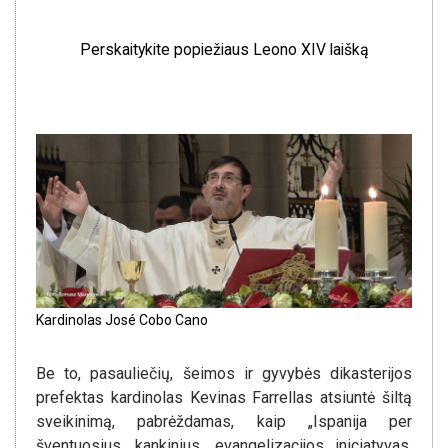
Perskaitykite popiežiaus Leono XIV laišką
Kardinolas José Cobo Cano
Be to, pasauliečių, šeimos ir gyvybės dikasterijos
prefektas kardinolas Kevinas Farrellas atsiuntė šiltą
sveikinimą, pabrėždamas, kaip „Ispanija per
šventuosius, kankinius, evangelizacijos iniciatyvas,