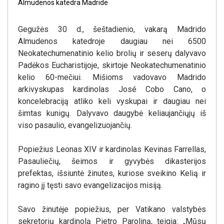
Almudenos katedra Madride
Gegužės 30 d., šeštadienio, vakarą Madrido
Almudenos katedroje daugiau nei 6500
Neokatechumenatinio kelio brolių ir seserų dalyvavo
Padėkos Eucharistijoje, skirtoje Neokatechumenatinio
kelio 60-mečiui. Mišioms vadovavo Madrido
arkivyskupas kardinolas José Cobo Cano, o
koncelebraciją atliko keli vyskupai ir daugiau nei
šimtas kunigų. Dalyvavo daugybė keliaujančiųjų iš
viso pasaulio, evangelizuojančių.
Popiežius Leonas XIV ir kardinolas Kevinas Farrellas,
Pasauliečių, šeimos ir gyvybės dikasterijos
prefektas, išsiuntė žinutes, kuriose sveikino Kelią ir
ragino jį tęsti savo evangelizacijos misiją.
Savo žinutėje popiežius, per Vatikano valstybės
sekretorių kardinolą Pietro Paroliną, teigia: „Mūsų