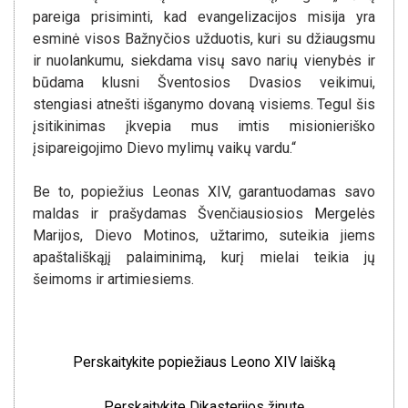
pareiga prisiminti, kad evangelizacijos misija yra
esminė visos Bažnyčios užduotis, kuri su džiaugsmu
ir nuolankumu, siekdama visų savo narių vienybės ir
būdama klusni Šventosios Dvasios veikimui,
stengiasi atnešti išganymo dovaną visiems. Tegul šis
įsitikinimas įkvepia mus imtis misionieriško
įsipareigojimo Dievo mylimų vaikų vardu.“
Be to, popiežius Leonas XIV, garantuodamas savo
maldas ir prašydamas Švenčiausiosios Mergelės
Marijos, Dievo Motinos, užtarimo, suteikia jiems
apaštališkąjį palaiminimą, kurį mielai teikia jų
šeimoms ir artimiesiems.
Perskaitykite popiežiaus Leono XIV laišką
Perskaitykite Dikasterijos žinutę