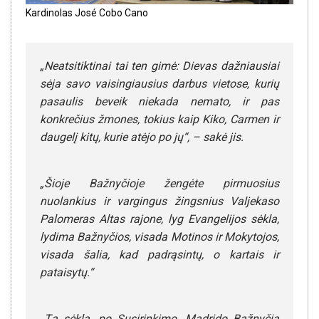
Kardinolas José Cobo Cano
„Neatsitiktinai tai ten gimė: Dievas dažniausiai
sėja savo vaisingiausius darbus vietose, kurių
pasaulis beveik niekada nemato, ir pas
konkrečius žmones, tokius kaip Kiko, Carmen ir
daugelį kitų, kurie atėjo po jų“, – sakė jis.
„Šioje Bažnyčioje žengėte pirmuosius
nuolankius ir vargingus žingsnius Valjekaso
Palomeras Altas rajone, lyg Evangelijos sėkla,
lydima Bažnyčios, visada Motinos ir Mokytojos,
visada šalia, kad padrąsintų, o kartais ir
pataisytų.“
„Tą sėklą, po Susirinkimo, Madrido Bažnyčia