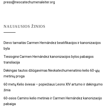
press@neocatechumenaleiter.org
NAUJAUSIOS ŽINIOS
Dievo tarnaitės Carmen Hernández beatifikacijos ir kanonizacijos
byla
Tiesioginė Carmen Hernández kanonizacijos bylos pabaigos
transliacija
Dėkingas tautos džiūgavimas Neokatechumenatinio kelio 60-ųjų
metinių proga
60 metų Kelio šviesai – popiežiaus Leono XIV artumo ir dėkingumo
žinia
60-osios Camino kelio metinės ir Carmen Hernández kanonizacijo
pabaiga