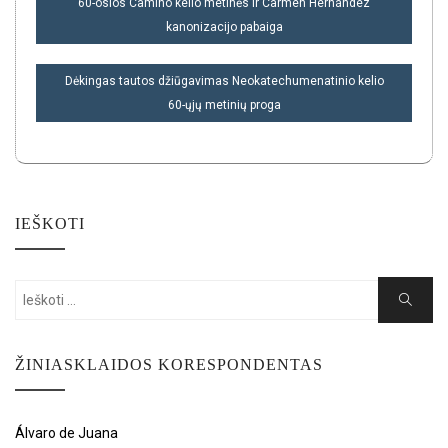
60-osios Camino kelio metinės ir Carmen Hernández
TARP
kanonizacijo pabaiga
ĮRAŠŲ
Dėkingas tautos džiūgavimas Neokatechumenatinio kelio
60-ųjų metinių proga
IEŠKOTI
Search
Search
for:
ŽINIASKLAIDOS KORESPONDENTAS
Álvaro de Juana