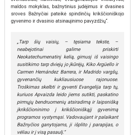
maldos mokyklas, bažnytinius judėjimus ir dvasines
sroves Bažnyčiai pateikė spindinčių krikščioniškojo
gyvenimo ir dvasinio atsinaujinimo pavyzdžių“.
„Tarp šių vaisių, – tęsiama tekste, –
neabejotinai galime priskirti
Neokatechumenatinį kelią, gimusį iš vaisingo
susitikimo tarp dviejų jo įkūrėjų, Kiko Argüello ir
Carmen Hernández Barrera, ir Madrido vargšų,
gyvenančių kukliausiuose rajonuose.
Troškimas skelbti ir gyventi Evangelija tarp tų,
kuriuos Apvaizda leido jiems sutikti, paskatino
pirmųjų bendruomenių atsiradimą ir laipsnišką
įkrikščioninimo į krikščioniškąjį gyvenimą
programos vystymąsi. Vadovaujant ir palaikant
Bažnyčios ganytojams, ji išplito į parapijas, o
vėliau ir į visą pasaulį.“