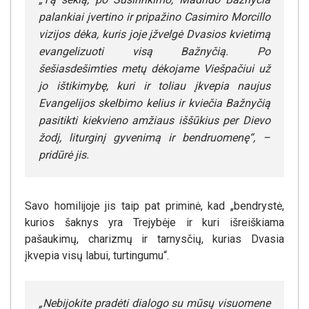
palankiai įvertino ir pripažino Casimiro Morcillo
vizijos dėka, kuris joje įžvelgė Dvasios kvietimą
evangelizuoti visą Bažnyčią. Po
šešiasdešimties metų dėkojame Viešpačiui už
jo ištikimybę, kuri ir toliau įkvepia naujus
Evangelijos skelbimo kelius ir kviečia Bažnyčią
pasitikti kiekvieno amžiaus iššūkius per Dievo
žodį, liturginį gyvenimą ir bendruomenę“, –
pridūrė jis.
Savo homilijoje jis taip pat priminė, kad „bendrystė,
kurios šaknys yra Trejybėje ir kuri išreiškiama
pašaukimų, charizmų ir tarnysčių, kurias Dvasia
įkvepia visų labui, turtingumu“.
„Nebijokite pradėti dialogo su mūsų visuomene