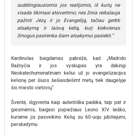
sudėtingiausiomis jos realijomis, iš kurių ne
visada tikimasi atsivertimo; nes žinia reikalauja
pažinti Jėzų ir jo Evangeliją, tačiau gerbti
atsakymą ir laisvą kelią, kurį kiekvienas
žmogus pasirenka šiam atsakymui pasiekti.“
Kardinolas baigdamas pabrėžė, kad „Madrido
Bažnyčia ir jos vyskupas yra dėkingi
Neokatechumenatiniam keliui už jo evangelizacijos
kelionę per šiuos šešiasdešimt metų tiek daugelyje
šio miesto vietovių“.
Šventė, išgyventa kaip autentiška padėka, taip pat ir
giesmėmis, baigėsi popiežiaus Leono XIV laiško,
kuriame jis pasveikino Kelią su 60-uoju jubiliejumi,
perskaitymu.