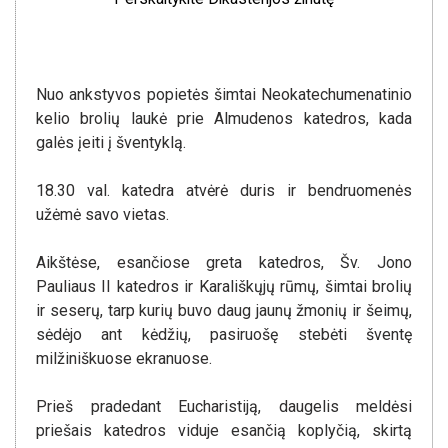
Nuo ankstyvos popietės šimtai Neokatechumenatinio
kelio brolių laukė prie Almudenos katedros, kada
galės įeiti į šventyklą.
18.30 val. katedra atvėrė duris ir bendruomenės
užėmė savo vietas.
Aikštėse, esančiose greta katedros, Šv. Jono
Pauliaus II katedros ir Karališkųjų rūmų, šimtai brolių
ir seserų, tarp kurių buvo daug jaunų žmonių ir šeimų,
sėdėjo ant kėdžių, pasiruošę stebėti šventę
milžiniškuose ekranuose.
Prieš pradedant Eucharistiją, daugelis meldėsi
priešais katedros viduje esančią koplyčią, skirtą