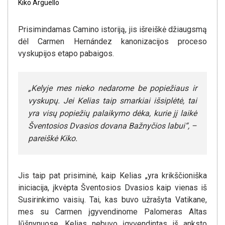
Kiko Argüello
Prisimindamas Camino istoriją, jis išreiškė džiaugsmą
dėl Carmen Hernández kanonizacijos proceso
vyskupijos etapo pabaigos.
„Kelyje mes nieko nedarome be popiežiaus ir
vyskupų. Jei Kelias taip smarkiai išsiplėtė, tai
yra visų popiežių palaikymo dėka, kurie jį laikė
Šventosios Dvasios dovana Bažnyčios labui“, –
pareiškė Kiko.
Jis taip pat prisiminė, kaip Kelias „yra krikščioniška
iniciacija, įkvėpta Šventosios Dvasios kaip vienas iš
Susirinkimo vaisių. Tai, kas buvo užrašyta Vatikane,
mes su Carmen įgyvendinome Palomeras Altas
lūšnynuose. Kelias nebuvo įgyvendintas iš anksto