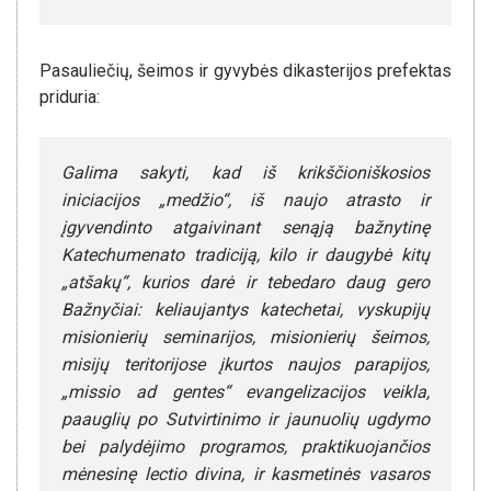
Pasauliečių, šeimos ir gyvybės dikasterijos prefektas
priduria:
Galima sakyti, kad iš krikščioniškosios
iniciacijos „medžio“, iš naujo atrasto ir
įgyvendinto atgaivinant senąją bažnytinę
Katechumenato tradiciją, kilo ir daugybė kitų
„atšakų“, kurios darė ir tebedaro daug gero
Bažnyčiai: keliaujantys katechetai, vyskupijų
misionierių seminarijos, misionierių šeimos,
misijų teritorijose įkurtos naujos parapijos,
„missio ad gentes“ evangelizacijos veikla,
paauglių po Sutvirtinimo ir jaunuolių ugdymo
bei palydėjimo programos, praktikuojančios
mėnesinę lectio divina, ir kasmetinės vasaros