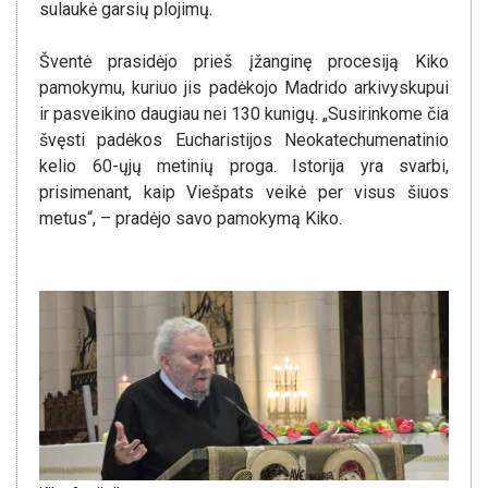
sulaukė garsių plojimų.
Šventė prasidėjo prieš įžanginę procesiją Kiko
pamokymu, kuriuo jis padėkojo Madrido arkivyskupui
ir pasveikino daugiau nei 130 kunigų. „Susirinkome čia
švęsti padėkos Eucharistijos Neokatechumenatinio
kelio 60-ųjų metinių proga. Istorija yra svarbi,
prisimenant, kaip Viešpats veikė per visus šiuos
metus“, – pradėjo savo pamokymą Kiko.