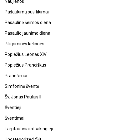
Naujienos
Pašaukimų susitikimai
Pasaulinė šeimos diena
Pasaulio jaunimo diena
Piligriminės keliones
Popiežius Leonas XIV
Popiežius Pranciškus
Pranešimai
Simfoninė šventė
Šv. Jonas Paulius II
Šventieji
Šventimai
Tarptautiniai atsakingieji
Uncategorized @lt