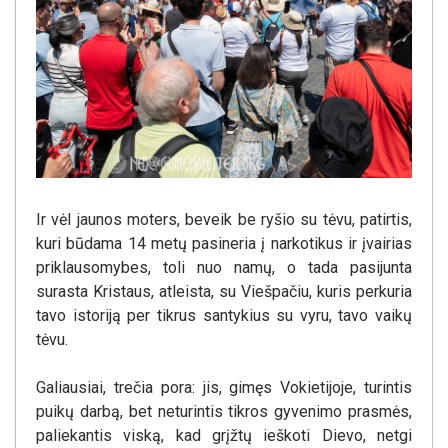
Ir vėl jaunos moters, beveik be ryšio su tėvu, patirtis,
kuri būdama 14 metų pasineria į narkotikus ir įvairias
priklausomybes, toli nuo namų, o tada pasijunta
surasta Kristaus, atleista, su Viešpačiu, kuris perkuria
tavo istoriją per tikrus santykius su vyru, tavo vaikų
tėvu.
Galiausiai, trečia pora: jis, gimęs Vokietijoje, turintis
puikų darbą, bet neturintis tikros gyvenimo prasmės,
paliekantis viską, kad grįžtų ieškoti Dievo, netgi