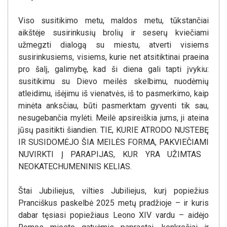
Viso susitikimo metu, maldos metu, tūkstančiai
aikštėje susirinkusių brolių ir seserų kviečiami
užmegzti dialogą su miestu, atverti visiems
susirinkusiems, visiems, kurie net atsitiktinai praeina
pro šalį, galimybę, kad ši diena gali tapti įvykiu:
susitikimu su Dievo meilės skelbimu, nuodėmių
atleidimu, išėjimu iš vienatvės, iš to pasmerkimo, kaip
minėta anksčiau, būti pasmerktam gyventi tik sau,
nesugebančia mylėti. Meilė apsireiškia jums, ji ateina
jūsų pasitikti šiandien. TIE, KURIE ATRODO NUSTEBĘ
IR SUSIDOMĖJO ŠIA MEILĖS FORMA, PAKVIEČIAMI
NUVIRKTI Į PARAPIJAS, KUR YRA UŽIMTAS ​​
NEOKATECHUMENINIS KELIAS.
Štai Jubiliejus, vilties Jubiliejus, kurį popiežius
Pranciškus paskelbė 2025 metų pradžioje – ir kuris
dabar tęsiasi popiežiaus Leono XIV vardu – aidėjo