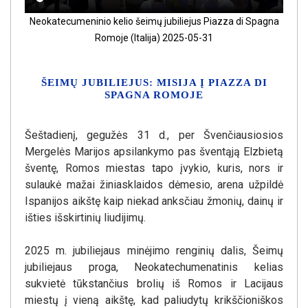
Neokatecumeninio kelio šeimų jubiliejus Piazza di Spagna
Romoje (Italija) 2025-05-31
ŠEIMŲ JUBILIEJUS: MISIJA Į PIAZZA DI
SPAGNA ROMOJE
Šeštadienį, gegužės 31 d., per Švenčiausiosios
Mergelės Marijos apsilankymo pas šventąją Elzbietą
šventę, Romos miestas tapo įvykio, kuris, nors ir
sulaukė mažai žiniasklaidos dėmesio, arena užpildė
Ispanijos aikštę kaip niekad anksčiau žmonių, dainų ir
išties išskirtinių liudijimų.
2025 m. jubiliejaus minėjimo renginių dalis, Šeimų
jubiliejaus proga, Neokatechumenatinis kelias
sukvietė tūkstančius brolių iš Romos ir Lacijaus
miestų į vieną aikštę, kad paliudytų krikščioniškos