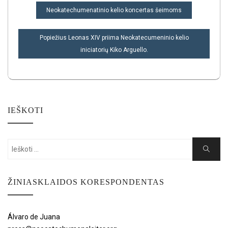
NAVIGACIJA
Neokatechumenatinio kelio koncertas šeimoms
TARP
ĮRAŠŲ
Popiežius Leonas XIV priima Neokatecumeninio kelio
iniciatorių Kiko Arguello.
IEŠKOTI
Search
Search
for:
ŽINIASKLAIDOS KORESPONDENTAS
Álvaro de Juana