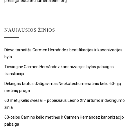
press@neocatechumenaleiter.org
NAUJAUSIOS ŽINIOS
Dievo tarnaitės Carmen Hernández beatifikacijos ir kanonizacijos
byla
Tiesioginė Carmen Hernández kanonizacijos bylos pabaigos
transliacija
Dėkingas tautos džiūgavimas Neokatechumenatinio kelio 60-ųjų
metinių proga
60 metų Kelio šviesai – popiežiaus Leono XIV artumo ir dėkingumo
žinia
60-osios Camino kelio metinės ir Carmen Hernández kanonizacijo
pabaiga