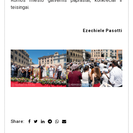
Romos miesto gatvėmis paprastai, konkrečiai ir
teisingai.
Ezechiele Pasotti
Share: