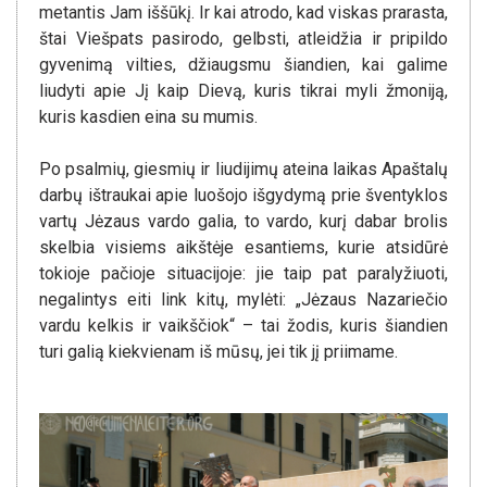
metantis Jam iššūkį. Ir kai atrodo, kad viskas prarasta,
štai Viešpats pasirodo, gelbsti, atleidžia ir pripildo
gyvenimą vilties, džiaugsmu šiandien, kai galime
liudyti apie Jį kaip Dievą, kuris tikrai myli žmoniją,
kuris kasdien eina su mumis.
Po psalmių, giesmių ir liudijimų ateina laikas Apaštalų
darbų ištraukai apie luošojo išgydymą prie šventyklos
vartų Jėzaus vardo galia, to vardo, kurį dabar brolis
skelbia visiems aikštėje esantiems, kurie atsidūrė
tokioje pačioje situacijoje: jie taip pat paralyžiuoti,
negalintys eiti link kitų, mylėti: „Jėzaus Nazariečio
vardu kelkis ir vaikščiok“ – tai žodis, kuris šiandien
turi galią kiekvienam iš mūsų, jei tik jį priimame.