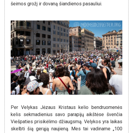
šeimos grožį ir dovaną šiandienos pasauliui.
Per Velykas Jėzaus Kristaus kelio bendruomenės
kelis sekmadienius savo parapijų aikštėse švenčia
Viešpaties prisikėlimo džiaugsmą. Velykos yra laikas
skelbti šią gerąją naujieną. Mes tai vadiname „100