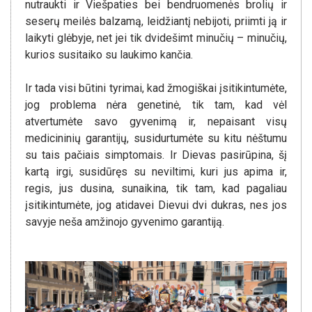
nutraukti ir Viešpaties bei bendruomenės brolių ir
seserų meilės balzamą, leidžiantį nebijoti, priimti ją ir
laikyti glėbyje, net jei tik dvidešimt minučių – minučių,
kurios susitaiko su laukimo kančia.
Ir tada visi būtini tyrimai, kad žmogiškai įsitikintumėte,
jog problema nėra genetinė, tik tam, kad vėl
atvertumėte savo gyvenimą ir, nepaisant visų
medicininių garantijų, susidurtumėte su kitu nėštumu
su tais pačiais simptomais. Ir Dievas pasirūpina, šį
kartą irgi, susidūręs su neviltimi, kuri jus apima ir,
regis, jus dusina, sunaikina, tik tam, kad pagaliau
įsitikintumėte, jog atidavei Dievui dvi dukras, nes jos
savyje neša amžinojo gyvenimo garantiją.