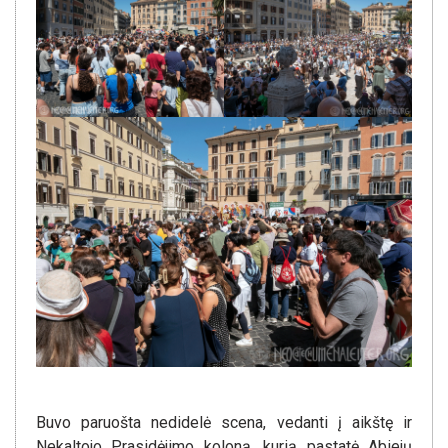
Buvo paruošta nedidelė scena, vedanti į aikštę ir
Nekaltojo Prasidėjimo koloną, kurią pastatė Abiejų