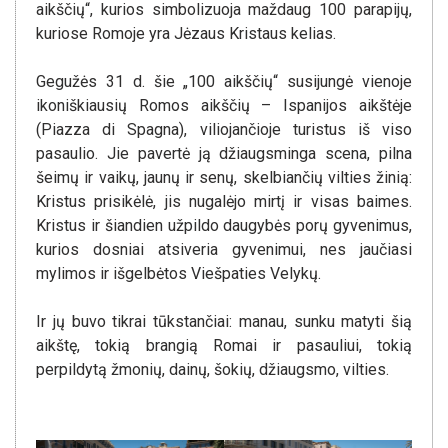
aikščių“, kurios simbolizuoja maždaug 100 parapijų,
kuriose Romoje yra Jėzaus Kristaus kelias.
Gegužės 31 d. šie „100 aikščių“ susijungė vienoje
ikoniškiausių Romos aikščių – Ispanijos aikštėje
(Piazza di Spagna), viliojančioje turistus iš viso
pasaulio. Jie pavertė ją džiaugsminga scena, pilna
šeimų ir vaikų, jaunų ir senų, skelbiančių vilties žinią:
Kristus prisikėlė, jis nugalėjo mirtį ir visas baimes.
Kristus ir šiandien užpildo daugybės porų gyvenimus,
kurios dosniai atsiveria gyvenimui, nes jaučiasi
mylimos ir išgelbėtos Viešpaties Velykų.
Ir jų buvo tikrai tūkstančiai: manau, sunku matyti šią
aikštę, tokią brangią Romai ir pasauliui, tokią
perpildytą žmonių, dainų, šokių, džiaugsmo, vilties.