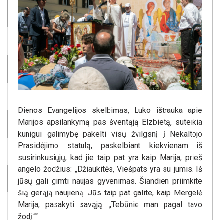
Dienos Evangelijos skelbimas, Luko ištrauka apie
Marijos apsilankymą pas šventąją Elzbietą, suteikia
kunigui galimybę pakelti visų žvilgsnį į Nekaltojo
Prasidėjimo statulą, paskelbiant kiekvienam iš
susirinkusiųjų, kad jie taip pat yra kaip Marija, prieš
angelo žodžius: „Džiaukitės, Viešpats yra su jumis. Iš
jūsų gali gimti naujas gyvenimas. Šiandien priimkite
šią gerąją naujieną. Jūs taip pat galite, kaip Mergelė
Marija, pasakyti savąją: „Tebūnie man pagal tavo
žodį.““