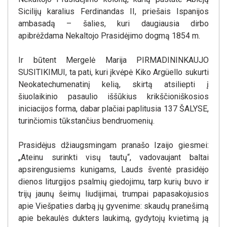
Sicilijų karalius Ferdinandas II, priešais Ispanijos
ambasadą – šalies, kuri daugiausia dirbo
apibrėždama Nekaltojo Prasidėjimo dogmą 1854 m.
Ir būtent Mergelė Marija PIRMADININKAUJO
SUSITIKIMUI, ta pati, kuri įkvėpė Kiko Argüello sukurti
Neokatechumenatinį kelią, skirtą atsiliepti į
šiuolaikinio pasaulio iššūkius krikščioniškosios
iniciacijos forma, dabar plačiai paplitusia 137 ŠALYSE,
turinčiomis tūkstančius bendruomenių.
Prasidėjus džiaugsmingam pranašo Izaijo giesmei:
„Ateinu surinkti visų tautų“, vadovaujant baltai
apsirengusiems kunigams, Lauds šventė prasidėjo
dienos liturgijos psalmių giedojimu, tarp kurių buvo ir
trijų jaunų šeimų liudijimai, trumpai papasakojusios
apie Viešpaties darbą jų gyvenime: skaudų pranešimą
apie bekaulės dukters laukimą, gydytojų kvietimą ją