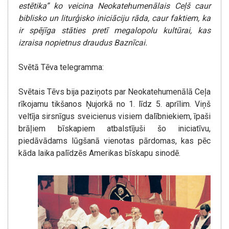
estētika” ko veicina Neokatehumenālais Ceļš caur
biblisko un liturģisko iniciāciju rāda, caur faktiem, ka
ir spējīga stāties pretī megalopolu kultūrai, kas
izraisa nopietnus draudus Baznīcai.
Svētā Tēva telegramma:
Svētais Tēvs bija paziņots par Neokatehumenālā Ceļa
rīkojamu tikšanos Ņujorkā no 1. līdz 5. aprīlim. Viņš
veltīja sirsnīgus sveicienus visiem dalībniekiem, īpaši
brāļiem bīskapiem atbalstījuši šo iniciatīvu,
piedāvādams lūgšanā vienotas pārdomas, kas pēc
kāda laika palīdzēs Amerikas bīskapu sinodē.