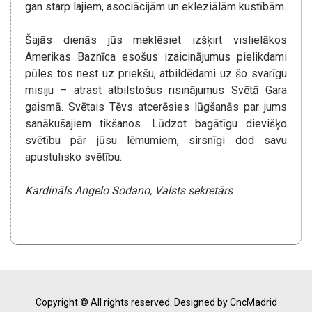
gan starp lajiem, asociācijām un ekleziālām kustībām.
Šajās dienās jūs meklēsiet izšķirt vislielākos
Amerikas Baznīca esošus izaicinājumus pielikdami
pūles tos nest uz priekšu, atbildēdami uz šo svarīgu
misiju – atrast atbilstošus risinājumus Svētā Gara
gaismā. Svētais Tēvs atcerēsies lūgšanās par jums
sanākušajiem tikšanos. Lūdzot bagātīgu dievišķo
svētību pār jūsu lēmumiem, sirsnīgi dod savu
apustulisko svētību.
Kardināls Angelo Sodano, Valsts sekretārs
Copyright © All rights reserved.
Designed by CncMadrid