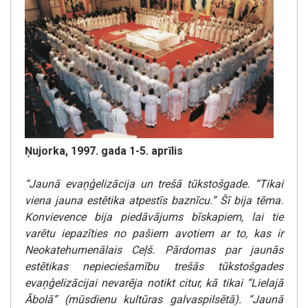
Ņujorka, 1997. gada 1-5. aprīlis
“Jaunā evaņģelizācija un trešā tūkstošgade. “Tikai
viena jauna estētika atpestīs baznīcu.” Šī bija tēma.
Konvievence bija piedāvājums bīskapiem, lai tie
varētu iepazīties no pašiem avotiem ar to, kas ir
Neokatehumenālais Ceļš. Pārdomas par jaunās
estētikas nepieciešamību trešās tūkstošgades
evaņģelizācijai nevarēja notikt citur, kā tikai “Lielajā
Ābolā” (mūsdienu kultūras galvaspilsētā). “Jaunā