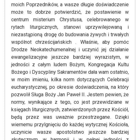
moich Poprzedników, a wasze długie doświadczenie
może to dobrze potwierdzić, że postawienie w
centrum misterium Chrystusa, celebrowanego w
rytach liturgicznych, stanowi uprzywilejowaną i
niezastąpioną drogę do budowania żywych i trwałych
wspólnot chrześcijańskich . Właśnie, aby pomóc
Drodze Neokatechumenalnej i uczynić jej działanie
ewangelizacyjne jeszcze bardziej wyrazistym, w
jedności z całym ludem Bożym, Kongregacja Kultu
Bożego i Dyscypliny Sakramentów dała wam ostatnio,
w moim imieniu, kilka norm dotyczących Celebracji
eucharystycznej, po okresie doświadczenia, na który
pozwolił Sługa Boży Jan Paweł II. Jestem pewien, że
normy, wynikające z tego, co jest przewidziane w
księgach liturgicznych, zatwierdzonych przez Kościół,
będą przez was uważnie przestrzegane. Dzięki
wiernemu przylgnięciu do każdej wytycznej Kościoła,
uczynicie wasze apostolstwo jeszcze bardziej
skutecznym, w harmonii i w pełnej jedności z