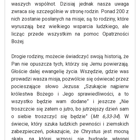
waszych wspólnot. Dzisiaj jednak nasza uwaga
zwraca się szczególnie w stronę rodzin. Ponad 200 z
nich zostanie posłanych na misje; są to rodziny, które
wyruszają bez wielkiego wsparcia ludzkiego, ale
licząc przede wszystkim na pomoc Opatrzności
Bożej.
Drogie rodziny, możecie świadczyć swoją historią, że
Pan nie opuszcza tych, którzy się Jemu powierzają.
Głoście dalej ewangelię życia. Wszędzie, gdzie was
prowadzi wasza misja, pozwólcie się oświecać przez
pocieszające słowo Jezusa: „Szukajcie najpierw
królestwa Bożego i Jego sprawiedliwości, a to
wszystko będzie wam dodane” i jeszcze „Nie
troszczcie się zatem o jutro, bo jutrzejszy dzień sam
o siebie troszczyć się będzie” (
Mt 6,33-34
). W
świecie, który szuka ludzkich pewności i ziemskich
zabezpieczeń, pokazujcie, że Chrystus jest mocną
skałą, na której wznosi się budowlę własnej