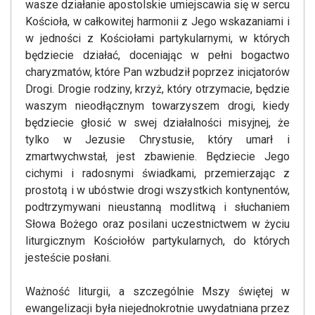
wasze działanie apostolskie umiejscawia się w sercu
Kościoła, w całkowitej harmonii z Jego wskazaniami i
w jedności z Kościołami partykularnymi, w których
będziecie działać, doceniając w pełni bogactwo
charyzmatów, które Pan wzbudził poprzez inicjatorów
Drogi. Drogie rodziny, krzyż, który otrzymacie, będzie
waszym nieodłącznym towarzyszem drogi, kiedy
będziecie głosić w swej działalności misyjnej, że
tylko w Jezusie Chrystusie, który umarł i
zmartwychwstał, jest zbawienie. Będziecie Jego
cichymi i radosnymi świadkami, przemierzając z
prostotą i w ubóstwie drogi wszystkich kontynentów,
podtrzymywani nieustanną modlitwą i słuchaniem
Słowa Bożego oraz posilani uczestnictwem w życiu
liturgicznym Kościołów partykularnych, do których
jesteście posłani.
Ważność liturgii, a szczególnie Mszy świętej w
ewangelizacji była niejednokrotnie uwydatniana przez