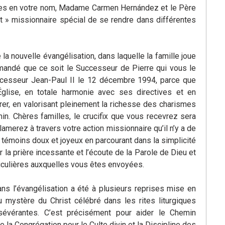
sées en votre nom, Madame Carmen Hernández et le Père
at » missionnaire spécial de se rendre dans différentes
e la nouvelle évangélisation, dans laquelle la famille joue
mandé que ce soit le Successeur de Pierre qui vous le
écesseur Jean-Paul II le 12 décembre 1994, parce que
Église, en totale harmonie avec ses directives et en
er, en valorisant pleinement la richesse des charismes
min. Chères familles, le crucifix que vous recevrez sera
merez à travers votre action missionnaire qu’il n’y a de
 témoins doux et joyeux en parcourant dans la simplicité
r la prière incessante et l’écoute de la Parole de Dieu et
articulières auxquelles vous êtes envoyées.
dans l’évangélisation a été à plusieurs reprises mise en
 mystère du Christ célébré dans les rites liturgiques
sévérantes. C’est précisément pour aider le Chemin
la Congrégation pour le Culte divin et la Discipline des