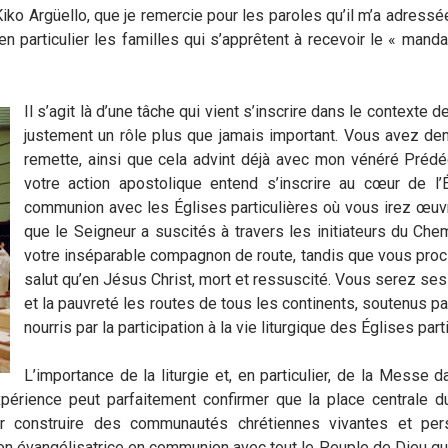
o Argüello, que je remercie pour les paroles qu’il m’a adres
en particulier les familles qui s’apprêtent à recevoir le « mand
Il s’agit là d’une tâche qui vient s’inscrire dans le contexte d
justement un rôle plus que jamais important. Vous avez de
remette, ainsi que cela advint déjà avec mon vénéré Préd
votre action apostolique entend s’inscrire au cœur de l’
communion avec les Églises particulières où vous irez œuvr
que le Seigneur a suscités à travers les initiateurs du Che
votre inséparable compagnon de route, tandis que vous procla
salut qu’en Jésus Christ, mort et ressuscité. Vous serez ses
et la pauvreté les routes de tous les continents, soutenus pa
nourris par la participation à la vie liturgique des Églises p
L’importance de la liturgie et, en particulier, de la Messe 
rience peut parfaitement confirmer que la place centrale du
our construire des communautés chrétiennes vivantes et per
n évangélisatrice en communion avec tout le Peuple de Dieu que 