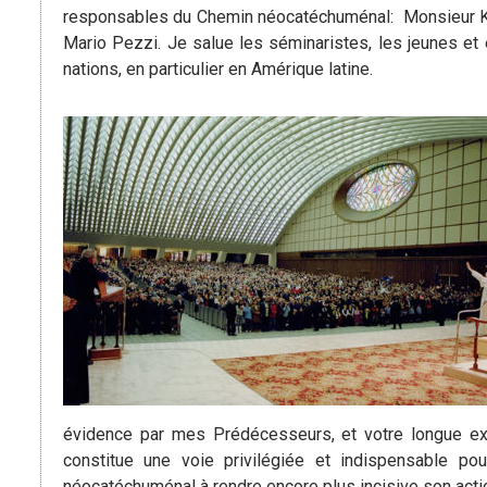
responsables du Chemin néocatéchuménal: Monsieur Kik
Mario Pezzi. Je salue les séminaristes, les jeunes et 
nations, en particulier en Amérique latine.
évidence par mes Prédécesseurs, et votre longue expé
constitue une voie privilégiée et indispensable p
néocatéchuménal à rendre encore plus incisive son actio