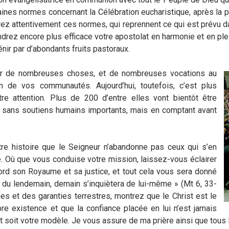
s normes concernant la Célébration eucharistique, après la pé
ez attentivement ces normes, qui reprennent ce qui est prévu dan
 rendrez encore plus efficace votre apostolat en harmonie et en 
énir par d’abondants fruits pastoraux.
ser de nombreuses choses, et de nombreuses vocations au
 de vos communautés. Aujourd’hui, toutefois, c’est plus
re attention. Plus de 200 d’entre elles vont bientôt être
t sans soutiens humains importants, mais en comptant avant
re histoire que le Seigneur n’abandonne pas ceux qui s’en
ie. Où que vous conduise votre mission, laissez-vous éclairer
ord son Royaume et sa justice, et tout cela vous sera donné
 du lendemain, demain s’inquiètera de lui-même » (Mt 6, 33-
s et des garanties terrestres, montrez que le Christ est le
pre existence et que la confiance placée en lui n’est jamais
et soit votre modèle. Je vous assure de ma prière ainsi que to