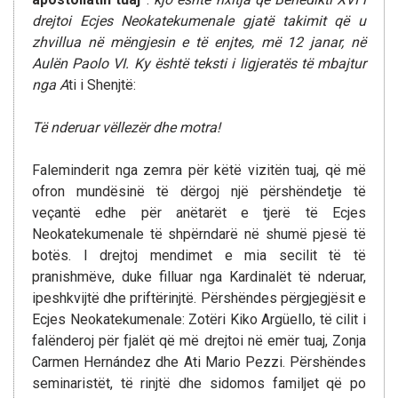
drejtoi Ecjes Neokatekumenale gjatë takimit që u
zhvillua në mëngjesin e të enjtes, më 12 janar, në
Aulën Paolo VI.
Ky është teksti i ligjeratës të mbajtur
nga A
ti i Shenjtë:
Të nderuar vëllezër dhe motra!
Faleminderit nga zemra për këtë vizitën tuaj, që më
ofron mundësinë të dërgoj një përshëndetje të
veçantë edhe për anëtarët e tjerë të Ecjes
Neokatekumenale të shpërndarë në shumë pjesë të
botës. I drejtoj mendimet e mia secilit të të
pranishmëve, duke filluar nga Kardinalët të nderuar,
ipeshkvijtë dhe priftërinjtë. Përshëndes përgjegjësit e
Ecjes Neokatekumenale: Zotëri Kiko Argüello, të cilit i
falënderoj për fjalët që më drejtoi në emër tuaj, Zonja
Carmen Hernández dhe Ati Mario Pezzi. Përshëndes
seminaristët, të rinjtë dhe sidomos familjet që po