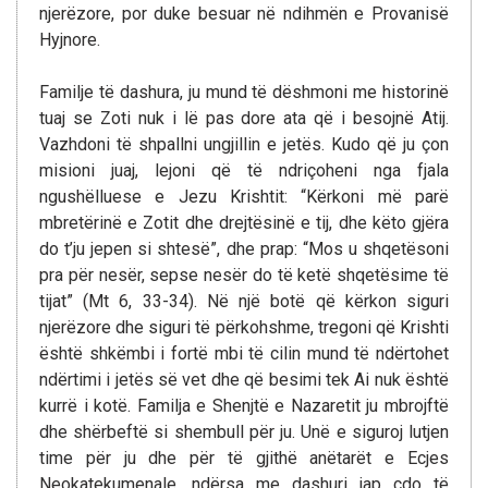
njerëzore, por duke besuar në ndihmën e Provanisë
Hyjnore.
Familje të dashura, ju mund të dëshmoni me historinë
tuaj se Zoti nuk i lë pas dore ata që i besojnë Atij.
Vazhdoni të shpallni ungjillin e jetës. Kudo që ju çon
misioni juaj, lejoni që të ndriçoheni nga fjala
ngushëlluese e Jezu Krishtit: “Kërkoni më parë
mbretërinë e Zotit dhe drejtësinë e tij, dhe këto gjëra
do t’ju jepen si shtesë”, dhe prap: “Mos u shqetësoni
pra për nesër, sepse nesër do të ketë shqetësime të
tijat” (Mt 6, 33-34). Në një botë që kërkon siguri
njerëzore dhe siguri të përkohshme, tregoni që Krishti
është shkëmbi i fortë mbi të cilin mund të ndërtohet
ndërtimi i jetës së vet dhe që besimi tek Ai nuk është
kurrë i kotë. Familja e Shenjtë e Nazaretit ju mbrojftë
dhe shërbeftë si shembull për ju. Unë e siguroj lutjen
time për ju dhe për të gjithë anëtarët e Ecjes
Neokatekumenale, ndërsa me dashuri jap çdo të