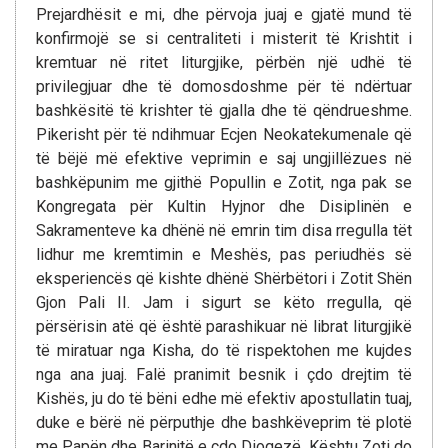
Prejardhësit e mi, dhe përvoja juaj e gjatë mund të
konfirmojë se si centraliteti i misterit të Krishtit i
kremtuar në ritet liturgjike, përbën një udhë të
privilegjuar dhe të domosdoshme për të ndërtuar
bashkësitë të krishter të gjalla dhe të qëndrueshme.
Pikerisht për të ndihmuar Ecjen Neokatekumenale që
të bëjë më efektive veprimin e saj ungjillëzues në
bashkëpunim me gjithë Popullin e Zotit, nga pak se
Kongregata për Kultin Hyjnor dhe Disiplinën e
Sakramenteve ka dhënë në emrin tim disa rregulla tët
lidhur me kremtimin e Meshës, pas periudhës së
eksperiencës që kishte dhënë Shërbëtori i Zotit Shën
Gjon Pali II. Jam i sigurt se këto rregulla, që
përsërisin atë që është parashikuar në librat liturgjikë
të miratuar nga Kisha, do të rispektohen me kujdes
nga ana juaj. Falë pranimit besnik i çdo drejtim të
Kishës, ju do të bëni edhe më efektiv apostullatin tuaj,
duke e bërë në përputhje dhe bashkëveprim të plotë
me Papën dhe Barinjtë e çdo Dioqezë. Kështu Zoti do