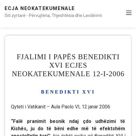
ECJA NEOKATEKUMENALE
Siti zyrtarë - Përvujtëria, Thjeshtësia dhe Lavdërimi
FJALIMI I PAPËS BENEDIKTI
XVI ECJES
NEOKATEKUMENALE 12-I-2006
BENEDIKTI XVI
Qyteti i Vatikanit – Aula Paolo VI, 12 janar 2006
“Falë pranimit besnik ndaj çdo udhëzimi të
Kishës, ju do të bëni edhe më të efektshëm
apostollatin tuaj”
:
kjo është nxitja që Benedikti XVI i