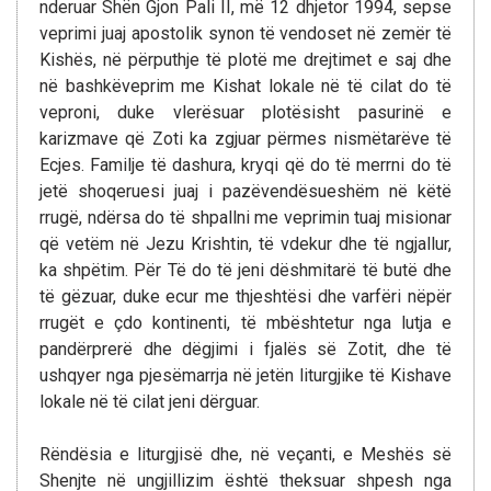
nderuar Shën Gjon Pali II, më 12 dhjetor 1994, sepse
veprimi juaj apostolik synon të vendoset në zemër të
Kishës, në përputhje të plotë me drejtimet e saj dhe
në bashkëveprim me Kishat lokale në të cilat do të
veproni, duke vlerësuar plotësisht pasurinë e
karizmave që Zoti ka zgjuar përmes nismëtarëve të
Ecjes. Familje të dashura, kryqi që do të merrni do të
jetë shoqeruesi juaj i pazëvendësueshëm në këtë
rrugë, ndërsa do të shpallni me veprimin tuaj misionar
që vetëm në Jezu Krishtin, të vdekur dhe të ngjallur,
ka shpëtim. Për Të do të jeni dëshmitarë të butë dhe
të gëzuar, duke ecur me thjeshtësi dhe varfëri nëpër
rrugët e çdo kontinenti, të mbështetur nga lutja e
pandërprerë dhe dëgjimi i fjalës së Zotit, dhe të
ushqyer nga pjesëmarrja në jetën liturgjike të Kishave
lokale në të cilat jeni dërguar.
Rëndësia e liturgjisë dhe, në veçanti, e Meshës së
Shenjte në ungjillizim është theksuar shpesh nga