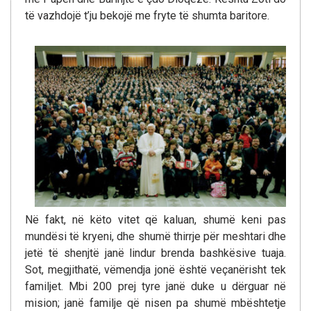
të vazhdojë t’ju bekojë me fryte të shumta baritore.
Në fakt, në këto vitet që kaluan, shumë keni pas
mundësi të kryeni, dhe shumë thirrje për meshtari dhe
jetë të shenjtë janë lindur brenda bashkësive tuaja.
Sot, megjithatë, vëmendja jonë është veçanërisht tek
familjet. Mbi 200 prej tyre janë duke u dërguar në
mision; janë familje që nisen pa shumë mbështetje