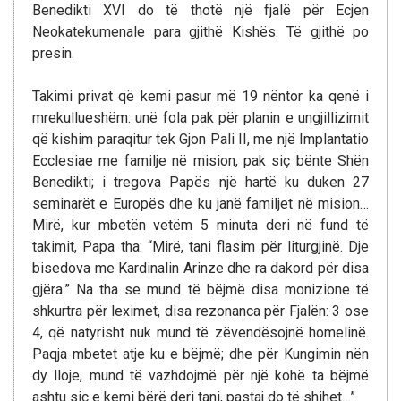
Benedikti XVI do të thotë një fjalë për Ecjen
Neokatekumenale para gjithë Kishës. Të gjithë po
presin.
Takimi privat që kemi pasur më 19 nëntor ka qenë i
mrekullueshëm: unë fola pak për planin e ungjillizimit
që kishim paraqitur tek Gjon Pali II, me një Implantatio
Ecclesiae me familje në mision, pak siç bënte Shën
Benedikti; i tregova Papës një hartë ku duken 27
seminarët e Europës dhe ku janë familjet në mision…
Mirë, kur mbetën vetëm 5 minuta deri në fund të
takimit, Papa tha: “Mirë, tani flasim për liturgjinë. Dje
bisedova me Kardinalin Arinze dhe ra dakord për disa
gjëra.” Na tha se mund të bëjmë disa monizione të
shkurtra për leximet, disa rezonanca për Fjalën: 3 ose
4, që natyrisht nuk mund të zëvendësojnë homelinë.
Paqja mbetet atje ku e bëjmë; dhe për Kungimin nën
dy lloje, mund të vazhdojmë për një kohë ta bëjmë
ashtu siç e kemi bërë deri tani, pastaj do të shihet…”