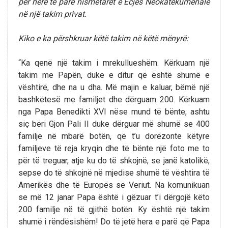
për herë të parë nismetarët e Ecjes Neokatekumenale
në një takim privat.
Kiko e ka përshkruar këtë takim në këtë mënyrë:
“Ka qenë një takim i mrekullueshëm. Kërkuam një
takim me Papën, duke e ditur që është shumë e
vështirë, dhe na u dha. Më majin e kaluar, bëmë një
bashkëtesë me familjet dhe dërguam 200. Kërkuam
nga Papa Benedikti XVI nëse mund të bënte, ashtu
siç bëri Gjon Pali II duke dërguar më shumë se 400
familje në mbarë botën, që t’u dorëzonte këtyre
familjeve të reja kryqin dhe të bënte një foto me to
për të treguar, atje ku do të shkojnë, se janë katolikë,
sepse do të shkojnë në mjedise shumë të vështira të
Amerikës dhe të Europës së Veriut. Na komunikuan
se më 12 janar Papa është i gëzuar t’i dërgojë këto
200 familje në të gjithë botën. Ky është një takim
shumë i rëndësishëm! Do të jetë hera e parë që Papa