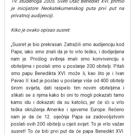
19. studenoga 2005. Sveti Otac Benedikt XVI. primio
je inicijatore Neokatekumenskog puta prvi put na
privatnoj audijenciji.
Kiko je ovako opisao susret:
„Susret je bio prekrasan. Zatražili smo audijenciju kod
Pape, iako smo znali da je to vrlo teško, i dodijeljena
nam je. Prošlog svibnja imali smo konvivenciju s
obiteljima i poslali smo u poslanje 200 obitelji. Pitali
smo papu Benedikta XVI. može li, kao što je i Ivan
Pavao II. kad je poslao u poslanje više od 400 obitelji
širom svijeta, dati raspelo tim novim obiteljima i
slikati se s njima kako bi oni to mogli pokazati tamo
kamo idu i dokazati da su katolici, jer će ići u vrlo
teška okruženja Amerike i sjeverne Europe. Rečeno
nam je da će 12. siječnja Papa sa zadovoljstvom
poslati ovih 200 obitelji u cijeli svijet. To je vrlo važan
susret! To će biti prvi put da će papa Benedikt XVI.