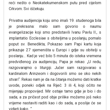
reći nešto o Neokatekumenskom putu pred cijelom
Crkvom. Svi iščekuju.
Privatna audijencija koju smo imali 19. studenoga bila
je prekrasna: malo sam govorio o naumu
evangelizacije koji smo predstavili Ivanu Pavlu II., s
implantatio Ecclesiae s obiteljima u poslanju, pomalo
poput sv. Benedikta; Pokazao sam Papi kartu koja
prikazuje 27 sjemeništa u Europi i gdje su obitelji u
poslanju… Kad je već bilo 5 minuta do isteka vremena
predviđenog za audijenciju, Papa je rekao: „U redu,
razgovarajmo o liturgiji. Jučer sam razgovarao s
kardinalom Arinzeom i dogovorili smo se oko nekih
stvari“. Rekao nam je da na čitanja možemo dati kratke
uvode, poneki odjek na Riječ: 3 ili 4, koji očito ne
mijenjaju propovijed. Mir ostaje tamo gdje je bio i do
sada; a za pričest pod obje prilike možemo još neko
vrijeme nastaviti raditi kao i do sada, a poslije će se
vidjeti kako…“