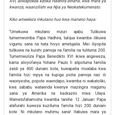
XVI, aliwapokea katika Hadhira binafsi, kwa mara ya
kwanza, waanzilishi wa Njia ya Neokatekumenato.
Kiko ameeleza mkutano huo kwa maneno haya:
“Umekuwa mkutano mzuri ajabu. Tulikuwa
tumemwomba Papa Hadhira, tukijua kwamba ilikuwa
vigumu sana na hata hivyo ametujalia. Mei iliyopita
tulikuwa na kuishi pamoja na familia na tulituma 200.
Tumemwuliza Papa Benedikto XVI ikiwa angeweza,
kama alivyofanya Yohane Paulo II alipotuma familia
zaidi ya 400 duniani kote, kuwapatia msalaba kwa
familia hizi mpya na kupiga picha pamoja nao ili
waonyeshe, popote waendapo, kwamba ni wakatoliki,
kwa sababu wataenda kwenye mazingira magumu
sana ya Amerika na kaskazini mwa Ulaya.
Wametufahamisha kwamba tarehe 12 Januari Papa
atafurahi kuweza kuzituma familia hizi 200 duniani
kote. Ni mkutano muhimu sana! Itakuwa mara ya