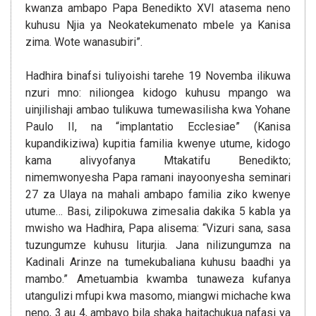
kwanza ambapo Papa Benedikto XVI atasema neno
kuhusu Njia ya Neokatekumenato mbele ya Kanisa
zima. Wote wanasubiri”.
Hadhira binafsi tuliyoishi tarehe 19 Novemba ilikuwa
nzuri mno: niliongea kidogo kuhusu mpango wa
uinjilishaji ambao tulikuwa tumewasilisha kwa Yohane
Paulo II, na “implantatio Ecclesiae” (Kanisa
kupandikiziwa) kupitia familia kwenye utume, kidogo
kama alivyofanya Mtakatifu Benedikto;
nimemwonyesha Papa ramani inayoonyesha seminari
27 za Ulaya na mahali ambapo familia ziko kwenye
utume… Basi, zilipokuwa zimesalia dakika 5 kabla ya
mwisho wa Hadhira, Papa alisema: “Vizuri sana, sasa
tuzungumze kuhusu liturjia. Jana nilizungumza na
Kadinali Arinze na tumekubaliana kuhusu baadhi ya
mambo.” Ametuambia kwamba tunaweza kufanya
utangulizi mfupi kwa masomo, miangwi michache kwa
neno, 3 au 4, ambayo bila shaka haitachukua nafasi ya