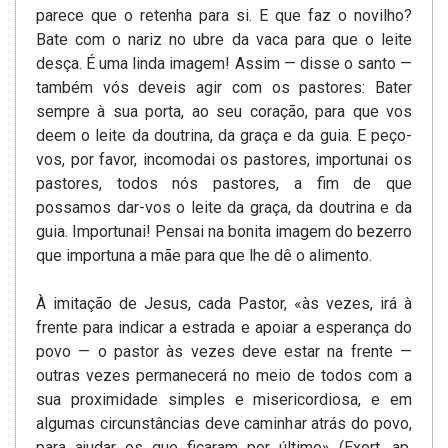
parece que o retenha para si. E que faz o novilho?
Bate com o nariz no ubre da vaca para que o leite
desça. É uma linda imagem! Assim — disse o santo —
também vós deveis agir com os pastores: Bater
sempre à sua porta, ao seu coração, para que vos
deem o leite da doutrina, da graça e da guia. E peço-
vos, por favor, incomodai os pastores, importunai os
pastores, todos nós pastores, a fim de que
possamos dar-vos o leite da graça, da doutrina e da
guia. Importunai! Pensai na bonita imagem do bezerro
que importuna a mãe para que lhe dê o alimento.
À imitação de Jesus, cada Pastor, «às vezes, irá à
frente para indicar a estrada e apoiar a esperança do
povo — o pastor às vezes deve estar na frente —
outras vezes permanecerá no meio de todos com a
sua proximidade simples e misericordiosa, e em
algumas circunstâncias deve caminhar atrás do povo,
para ajudar os que ficaram por último» (Exort. ap.