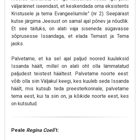
väljarännet iseendast, et keskendada oma eksistents
Kristusele ja tema Evangeeliumile” (nr 2). Seepärast
kutse järgima Jeesust on samal ajal põnev ja nõudlik.
Et see täituks, on alati vaja siseneda sügavasse
sõprusesse Issandaga, et elada Temast ja Tema
jaoks.
Palvetame, et ka sel ajal paljud noored kuuleksid
Issanda häält, millel on alati oht olla lämmatatud
paljudest teistest häältest. Palvetame noorte eest:
võib olla siin Väljakul keegi, kes kuuleb seda Issanda
häält, mis kutsub teda preesterkonnale; palvetame
tema eest, kui ta siin on, ja kõikide noorte eest, kes
on kutsutud.
Peale
Regina Coeli
‘t: