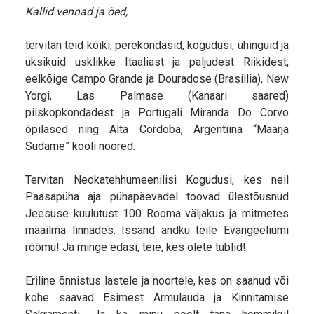
Kallid vennad ja õed,
tervitan teid kõiki, perekondasid, kogudusi, ühinguid ja
üksikuid usklikke Itaaliast ja paljudest Riikidest,
eelkõige Campo Grande ja Douradose (Brasiilia), New
Yorgi, Las Palmase (Kanaari saared)
piiskopkondadest ja Portugali Miranda Do Corvo
õpilased ning Alta Cordoba, Argentiina “Maarja
Südame” kooli noored.
Tervitan Neokatehhumeenilisi Kogudusi, kes neil
Paasapüha aja pühapäevadel toovad ülestõusnud
Jeesuse kuulutust 100 Rooma väljakus ja mitmetes
maailma linnades. Issand andku teile Evangeeliumi
rõõmu! Ja minge edasi, teie, kes olete tublid!
Eriline õnnistus lastele ja noortele, kes on saanud või
kohe saavad Esimest Armulauda ja Kinnitamise