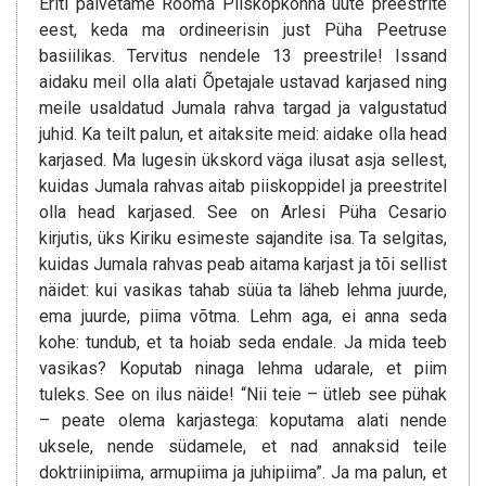
Eriti palvetame Rooma Piiskopkonna uute preestrite
eest, keda ma ordineerisin just Püha Peetruse
basiilikas. Tervitus nendele 13 preestrile! Issand
aidaku meil olla alati Õpetajale ustavad karjased ning
meile usaldatud Jumala rahva targad ja valgustatud
juhid. Ka teilt palun, et aitaksite meid: aidake olla head
karjased. Ma lugesin ükskord väga ilusat asja sellest,
kuidas Jumala rahvas aitab piiskoppidel ja preestritel
olla head karjased. See on Arlesi Püha Cesario
kirjutis, üks Kiriku esimeste sajandite isa. Ta selgitas,
kuidas Jumala rahvas peab aitama karjast ja tõi sellist
näidet: kui vasikas tahab süüa ta läheb lehma juurde,
ema juurde, piima võtma. Lehm aga, ei anna seda
kohe: tundub, et ta hoiab seda endale. Ja mida teeb
vasikas? Koputab ninaga lehma udarale, et piim
tuleks. See on ilus näide! “Nii teie – ütleb see pühak
– peate olema karjastega: koputama alati nende
uksele, nende südamele, et nad annaksid teile
doktriinipiima, armupiima ja juhipiima”. Ja ma palun, et