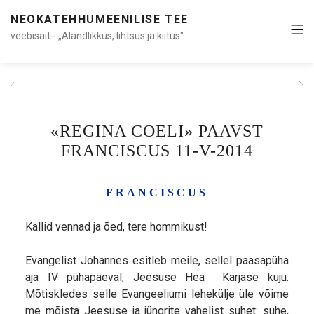
NEOKATEHHUMEENILISE TEE
veebisait - „Alandlikkus, lihtsus ja kiitus"
«REGINA COELI» PAAVST
FRANCISCUS 11-V-2014
FRANCISCUS
Kallid vennad ja õed, tere hommikust!
Evangelist Johannes esitleb meile, sellel paasapüha
aja IV pühapäeval, Jeesuse Hea Karjase kuju.
Mõtiskledes selle Evangeeliumi lehekülje üle võime
me mõista Jeesuse ja jüngrite vahelist suhet: suhe,