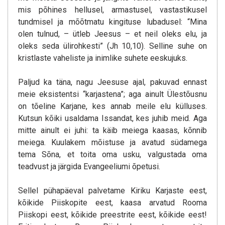
mis põhines hellusel, armastusel, vastastikusel
tundmisel ja mõõtmatu kingituse lubadusel: “Mina
olen tulnud, – ütleb Jeesus – et neil oleks elu, ja
oleks seda ülirohkesti” (Jh 10,10). Selline suhe on
kristlaste vaheliste ja inimlike suhete eeskujuks.
Paljud ka täna, nagu Jeesuse ajal, pakuvad ennast
meie eksistentsi “karjastena”; aga ainult Ülestõusnu
on tõeline Karjane, kes annab meile elu külluses.
Kutsun kõiki usaldama Issandat, kes juhib meid. Aga
mitte ainult ei juhi: ta käib meiega kaasas, kõnnib
meiega. Kuulakem mõistuse ja avatud südamega
tema Sõna, et toita oma usku, valgustada oma
teadvust ja järgida Evangeeliumi õpetusi.
Sellel pühapäeval palvetame Kiriku Karjaste eest,
kõikide Piiskopite eest, kaasa arvatud Rooma
Piiskopi eest, kõikide preestrite eest, kõikide eest!