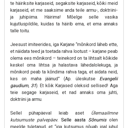
te häiriksite karjaseid, segaksite karjaseid, kõiki meid
karjaseid, et me saaksime anda teile armu-, doktriini-
ja juhipiima. Häirima! Mõelge selle vasika
kujutluspildile, kuidas ta häirib ema, et ema annaks
talle toitu.
Jeesust imiteerides, iga Karjane “mõnikord läheb ette,
et näidata teed ja toetada rahva lootust – karjane peab
olema ees mõnikord – teinekord on ta lihtsalt kõikide
keskel oma lihtsa ja halastava lähedalolekuga, ja
mõnikord peab ta kõndima rahva taga, et aidata neid,
kes on maha jäänud” (Ap. üleskutse
Evangelii
gaudium
, 31
). Et kõik Karjased oleksid sellised! Aga
teie segage karjaseid, et nad annaks oma juhti,
doktriini ja armu.
Sellel pühapäeval leiab aset
Ülemaailmne
kutsumuste palvepäev.
Selle aasta
Sõnumis
olen
meelde tuletanud, et “iga kutsumus nõuab igal juhul