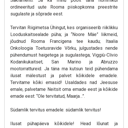
Sakramenti. Ja ka minu poolt täna hommikul
ordineeritud uute Rooma piiskopkonna preestrite
sugulaste ja sõprade eest.
Tervitan Riigimetsa Ühingut, kes organiseerib riiklikku
Looduskaitsealade püha; ja “Noore Mäe” liikmeid,
jõudnud Rooma Francigena tee kaudu; Itaalia
Onkoloogia Toetusravide Võrku, julgustades nende
pühendumust haigetega ja sugulastega; Viggiù-Clivio
Kodanikukaitset; San Marino ja Abruzzo
mootorrattureid. Ja täna ma kutsun teid pühendama
ilusat mälestust ja palvet kõikidele emadele.
Tervitame kõiki emasid! Usaldades nad Jeesuse
emale, palvetame Neitsit oma emade eest ja kõikide
emade eest: “Ole tervitatud, Maarja…”.
Südamlik tervitus emadele: südamlik tervitus!
Ilusat pühapäeva kõikidele! Head lõunat ja