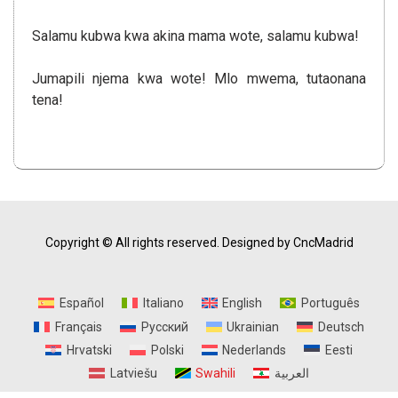
Salamu kubwa kwa akina mama wote, salamu kubwa!
Jumapili njema kwa wote! Mlo mwema, tutaonana
tena!
Copyright © All rights reserved.
Designed by CncMadrid
Español
Italiano
English
Português
Français
Русский
Ukrainian
Deutsch
Hrvatski
Polski
Nederlands
Eesti
Latviešu
Swahili
العربية