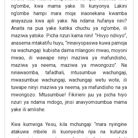
ng’ombe, kwa mama yake. Ili kunyonya. Lakini
ng’ombe hampi mara moja: inaonekana kwamba
anayazuia kwa ajili yake. Na ndama hufanya nini?
Anaita na pua yake katika chuchu ya ng’ombe, ili
maziwa yatoke. Picha nzuri kama nini! “Hivyo ndivyo”,
anasema mtakatifu huyu, “mnavyopaswa kuwa pamoja
na wachungaji: kubisha daima mlangoni mwao, moyoni
mwao, ili wawape ninyi maziwa ya mafundisho,
maziwa ya neema, maziwa ya mwongozo”. Na
ninawaomba, tafadhali, mtusumbue wachungaji,
mwasumbue wachungaji, wachungaji wetu wote, ili
tuwape ninyi maziwa ya neema, ya mafundisho na ya
mwongozo. Mtusumbue! Fikirieni juu ya picha hiyo
nzuri ya ndama mdogo, jinsi anavyomsumbua mama
yake ili amlishe.
Kwa kumwiga Yesu, kila mchungaji “mara nyingine
atakuwa mbele ili kuonyesha njia na kutunza