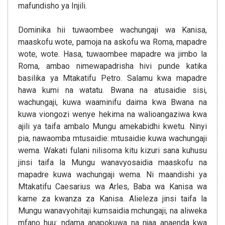
mafundisho ya Injili.
Dominika hii tuwaombee wachungaji wa Kanisa,
maaskofu wote, pamoja na askofu wa Roma, mapadre
wote, wote. Hasa, tuwaombee mapadre wa jimbo la
Roma, ambao nimewapadrisha hivi punde katika
basilika ya Mtakatifu Petro. Salamu kwa mapadre
hawa kumi na watatu. Bwana na atusaidie sisi,
wachungaji, kuwa waaminifu daima kwa Bwana na
kuwa viongozi wenye hekima na walioangaziwa kwa
ajili ya taifa ambalo Mungu amekabidhi kwetu. Ninyi
pia, nawaomba mtusaidie: mtusaidie kuwa wachungaji
wema. Wakati fulani nilisoma kitu kizuri sana kuhusu
jinsi taifa la Mungu wanavyosaidia maaskofu na
mapadre kuwa wachungaji wema. Ni maandishi ya
Mtakatifu Caesarius wa Arles, Baba wa Kanisa wa
karne za kwanza za Kanisa. Alieleza jinsi taifa la
Mungu wanavyohitaji kumsaidia mchungaji, na aliweka
mfano huu: ndama anapokuwa na njaa anaenda kwa