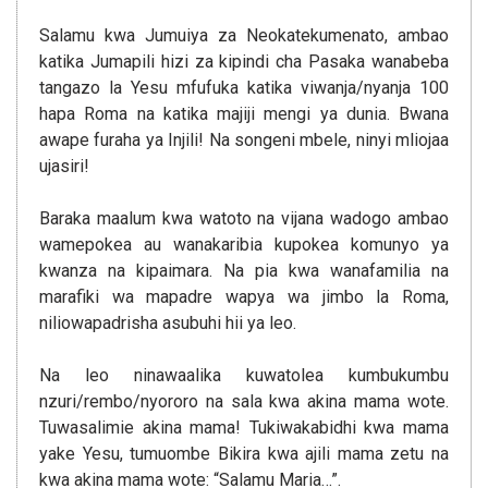
Salamu kwa Jumuiya za Neokatekumenato, ambao
katika Jumapili hizi za kipindi cha Pasaka wanabeba
tangazo la Yesu mfufuka katika viwanja/nyanja 100
hapa Roma na katika majiji mengi ya dunia. Bwana
awape furaha ya Injili! Na songeni mbele, ninyi mliojaa
ujasiri!
Baraka maalum kwa watoto na vijana wadogo ambao
wamepokea au wanakaribia kupokea komunyo ya
kwanza na kipaimara. Na pia kwa wanafamilia na
marafiki wa mapadre wapya wa jimbo la Roma,
niliowapadrisha asubuhi hii ya leo.
Na leo ninawaalika kuwatolea kumbukumbu
nzuri/rembo/nyororo na sala kwa akina mama wote.
Tuwasalimie akina mama! Tukiwakabidhi kwa mama
yake Yesu, tumuombe Bikira kwa ajili mama zetu na
kwa akina mama wote: “Salamu Maria…”.