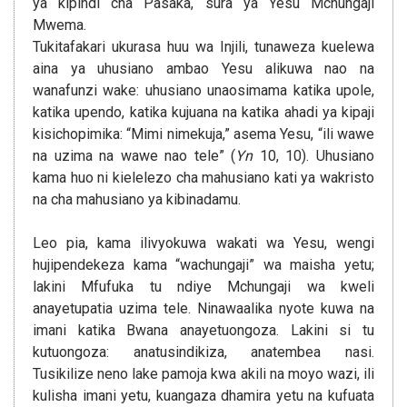
ya kipindi cha Pasaka, sura ya Yesu Mchungaji
Mwema.
Tukitafakari ukurasa huu wa Injili, tunaweza kuelewa
aina ya uhusiano ambao Yesu alikuwa nao na
wanafunzi wake: uhusiano unaosimama katika upole,
katika upendo, katika kujuana na katika ahadi ya kipaji
kisichopimika: “Mimi nimekuja,” asema Yesu, “ili wawe
na uzima na wawe nao tele” (
Yn
10, 10). Uhusiano
kama huo ni kielelezo cha mahusiano kati ya wakristo
na cha mahusiano ya kibinadamu.
Leo pia, kama ilivyokuwa wakati wa Yesu, wengi
hujipendekeza kama “wachungaji” wa maisha yetu;
lakini Mfufuka tu ndiye Mchungaji wa kweli
anayetupatia uzima tele. Ninawaalika nyote kuwa na
imani katika Bwana anayetuongoza. Lakini si tu
kutuongoza: anatusindikiza, anatembea nasi.
Tusikilize neno lake pamoja kwa akili na moyo wazi, ili
kulisha imani yetu, kuangaza dhamira yetu na kufuata