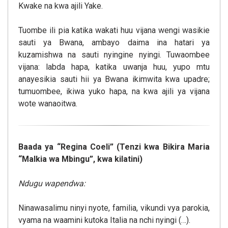
Kwake na kwa ajili Yake.
Tuombe ili pia katika wakati huu vijana wengi wasikie
sauti ya Bwana, ambayo daima ina hatari ya
kuzamishwa na sauti nyingine nyingi. Tuwaombee
vijana: labda hapa, katika uwanja huu, yupo mtu
anayesikia sauti hii ya Bwana ikimwita kwa upadre;
tumuombee, ikiwa yuko hapa, na kwa ajili ya vijana
wote wanaoitwa.
Baada ya “Regina Coeli” (Tenzi kwa Bikira Maria
“Malkia wa Mbingu”, kwa kilatini)
Ndugu wapendwa:
Ninawasalimu ninyi nyote, familia, vikundi vya parokia,
vyama na waamini kutoka Italia na nchi nyingi (…).