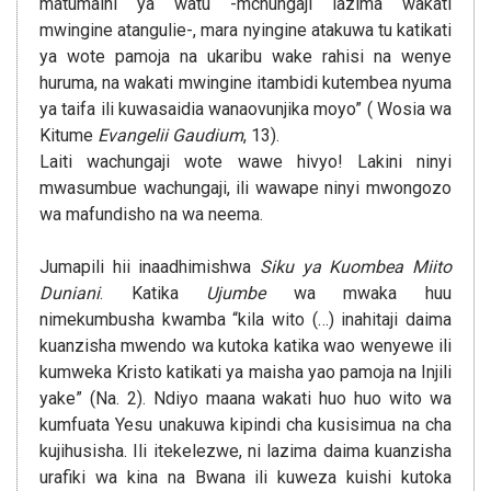
matumaini ya watu -mchungaji lazima wakati
mwingine atangulie-, mara nyingine atakuwa tu katikati
ya wote pamoja na ukaribu wake rahisi na wenye
huruma, na wakati mwingine itambidi kutembea nyuma
ya taifa ili kuwasaidia wanaovunjika moyo” ( Wosia wa
Kitume
Evangelii Gaudium
, 13).
Laiti wachungaji wote wawe hivyo! Lakini ninyi
mwasumbue wachungaji, ili wawape ninyi mwongozo
wa mafundisho na wa neema.
Jumapili hii inaadhimishwa
Siku ya Kuombea Miito
Duniani
. Katika
Ujumbe
wa mwaka huu
nimekumbusha kwamba “kila wito (…) inahitaji daima
kuanzisha mwendo wa kutoka katika wao wenyewe ili
kumweka Kristo katikati ya maisha yao pamoja na Injili
yake” (Na. 2). Ndiyo maana wakati huo huo wito wa
kumfuata Yesu unakuwa kipindi cha kusisimua na cha
kujihusisha. Ili itekelezwe, ni lazima daima kuanzisha
urafiki wa kina na Bwana ili kuweza kuishi kutoka