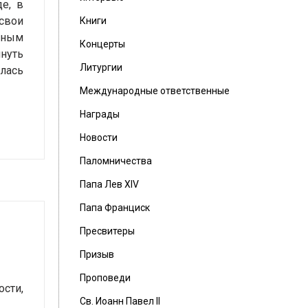
е, в
 свои
Книги
дным
Концерты
нуть
Литургии
илась
Международные ответственные
Награды
Новости
Паломничества
Папа Лев XIV
Папа Франциск
Пресвитеры
Призыв
Проповеди
сти,
Св. Иоанн Павел II