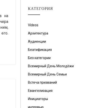
КАТЕГОРИЯ
а на
чера
Vídeos
 ним,
его.
Архитектура
Аудиенции
Беатификация
Без категории
Всемирный День Молодёжи
Всемирный День Семьи
Встеча призваний
Евангелизация
Инициаторы
интервью