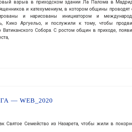
зовый взрыв в приходском здании Ла Палома в Мадрид
вященников и катехумениум, в котором общины проводят
тированы и нарисованы инициатором и междунаро
ь, Кико Аргуельо, и послужили к тому, чтобы продви
о Ватиканского Собора. С ростом общин в приходе, появ
ста,
А — WEB_2020
ак Святое Семейство из Назарета, чтобы жили в покорно