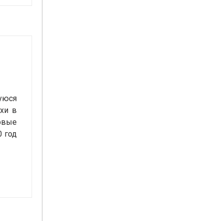
шуюся
хи в
ервые
0 год