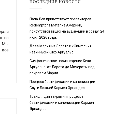
ПОСЛЕДНИЕ НОВОСТИ
Папа Лев приветствует пресвитеров
Redemptoris Mater из Америки,
едали
присутствовавших на аудиенции в среду, 24
ся по
июня 2026 года.
. Мы
Дева Мария из Лорето и «Симфония
 все
невинных» Кико Аргуэльо
Симфоническое произведение Кико
Аргуэльо: от Лорето до Мачераты под
покровом Марии
Процесс беатификации и канонизации
Слуги Божьей Кармен Эрнандес
Трансляция закрытия процесса
беатификации и канонизации Кармен
Эрнандес