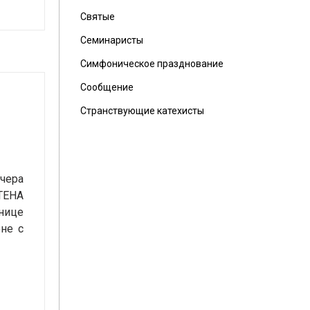
Святые
Семинаристы
Симфоническое празднование
Сообщение
Странствующие катехисты
вчера
АТЕНА
ннице
не с