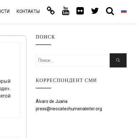
ОСТИ
КОНТАКТЫ
ПОИСК
Искать:
Поиск
КОРРЕСПОНДЕНТ СМИ
орый
оде».
ятой
Álvaro de Juana
press@neocatechumenaleiter.org