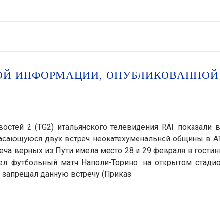
ОЙ ИНФОРМАЦИИ, ОПУБЛИКОВАННОЙ
остей 2 (TG2) итальянского телевидения RAI показали 
, касающуюся двух встреч неокатехуменальной общины в 
а верных из Пути имела место 28 и 29 февраля в гости
ел футбольный матч Наполи-Торино: на открытом стадио
а запрещал данную встречу (Приказ