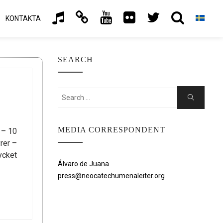
KONTAKTA
SEARCH
Search
Search
for:
MEDIA CORRESPONDENT
 – 10
yrer –
ycket
Álvaro de Juana
press@neocatechumenaleiter.org