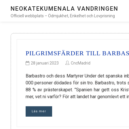
NEOKATEKUMENALA VANDRINGEN
Officiell webbplats – Ödmjukhet, Enkelhet och Lovprisning
PILGRIMSFÄRDER TILL BARBAS
28 januari 2023
CncMadrid
Barbastro och dess Martyrer Under det spanska inbö
000 personer dödades för sin tro. Barbastro, trots si
88 % av prästerskapet. ”Spanien har gett oss Kr
mer, vet ni varför? För att landet har genomlevt ett
Läs mer