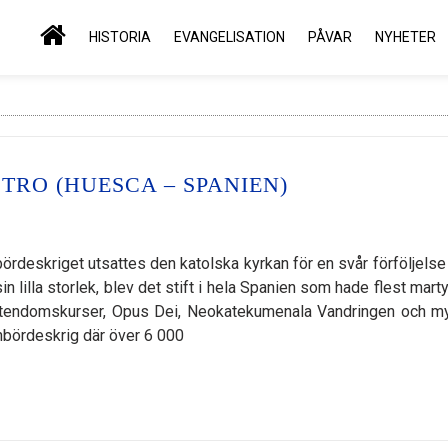
HISTORIA
EVANGELISATION
PÅVAR
NYHETER
TRO (HUESCA – SPANIEN)
rdeskriget utsattes den katolska kyrkan för en svår förföljelse
n lilla storlek, blev det stift i hela Spanien som hade flest mart
istendomskurser, Opus Dei, Neokatekumenala Vandringen och m
 inbördeskrig där över 6 000