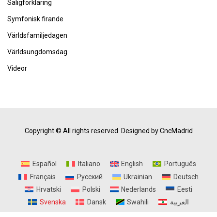
Saligförklaring
Symfonisk firande
Världsfamiljedagen
Världsungdomsdag
Videor
Copyright © All rights reserved.
Designed by CncMadrid
Español
Italiano
English
Português
Français
Русский
Ukrainian
Deutsch
Hrvatski
Polski
Nederlands
Eesti
Svenska
Dansk
Swahili
العربية