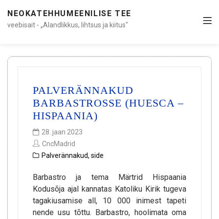
NEOKATEHHUMEENILISE TEE
veebisait - „Alandlikkus, lihtsus ja kiitus"
PALVERÄNNAKUD
BARBASTROSSE (HUESCA –
HISPAANIA)
28. jaan 2023
CncMadrid
Palverännakud
,
side
Barbastro ja tema Märtrid Hispaania
Kodusõja ajal kannatas Katoliku Kirik tugeva
tagakiusamise all, 10 000 inimest tapeti
nende usu tõttu. Barbastro, hoolimata oma