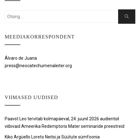
Search
Search
for:
MEEDIAKORRESPONDENT
Álvaro de Juana
press@neocatechumenaleiter.org
VIIMASED UUDISED
Paavst Leo tervitab kolmapäeval, 24. juunil 2026 audientsil
viibivaid Ameerika Redemptoris Mater seminaride preestreid
Kiko Argüello Loreto Neitsi ja Süütute sümfoonia