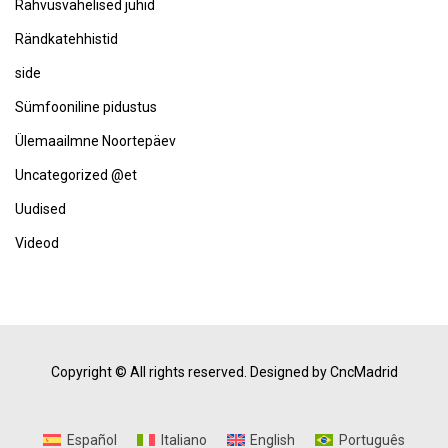
Rahvusvahelised juhid
Rändkatehhistid
side
Sümfooniline pidustus
Ülemaailmne Noortepäev
Uncategorized @et
Uudised
Videod
Copyright © All rights reserved.
Designed by CncMadrid
Español
Italiano
English
Português