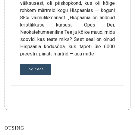
väiksusest, oli piiskopkond, kus oli kõige
rohkem märtreid kogu Hispaanias — koguni
88% vaimulikkonnast. „Hispaania on andnud
kristlikkuse kursusi, Opus Dei,
Neokatehumeeniline Tee ja kõike muud, mida
soovid, kas teate miks? Sest seal on olnud
Hispaania kodusõda, kus tapeti üle 6000
preestri, piinati, märtrid — aga mitte
Loe edasi
OTSING