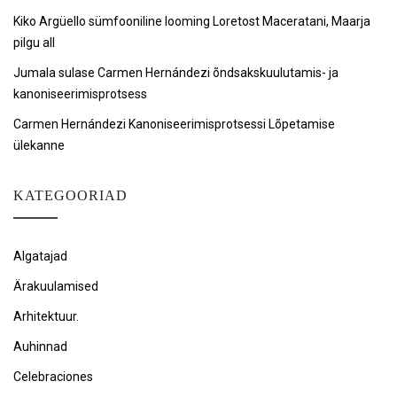
Kiko Argüello sümfooniline looming Loretost Maceratani, Maarja
pilgu all
Jumala sulase Carmen Hernándezi õndsakskuulutamis- ja
kanoniseerimisprotsess
Carmen Hernándezi Kanoniseerimisprotsessi Lõpetamise
ülekanne
KATEGOORIAD
Algatajad
Ärakuulamised
Arhitektuur.
Auhinnad
Celebraciones