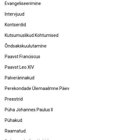
Evangeliseerimine
Intervjuud
Kontserdid
Kutsumuslikud Kohtumised
Õndsakskuulutamine
Paavst Franciscus
Paavst Leo XIV
Palverännakud
Perekondade Ülemaailmne Päev
Preestrid
Püha Johannes Paulus II
Pühakud
Raamatud.