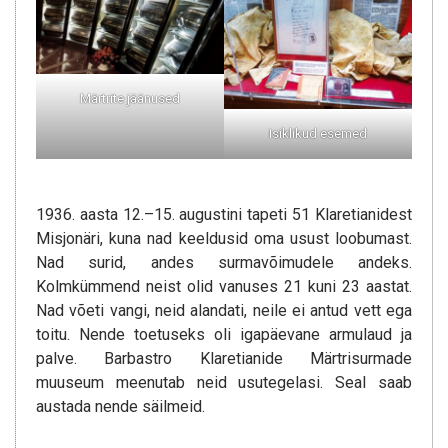
Märtrite jäänused
Isiklikud esemed
1936. aasta 12.–15. augustini tapeti 51 Klaretianidest
Misjonäri, kuna nad keeldusid oma usust loobumast.
Nad surid, andes surmavõimudele andeks.
Kolmkümmend neist olid vanuses 21 kuni 23 aastat.
Nad võeti vangi, neid alandati, neile ei antud vett ega
toitu. Nende toetuseks oli igapäevane armulaud ja
palve. Barbastro Klaretianide Märtrisurmade
muuseum meenutab neid usutegelasi. Seal saab
austada nende säilmeid.