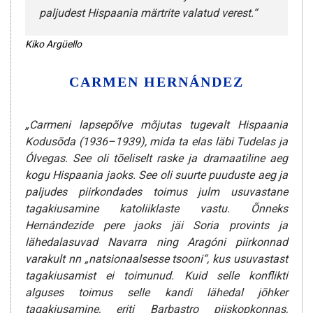
paljudest Hispaania märtrite valatud verest.“
Kiko Argüello
CARMEN HERNÁNDEZ
„Carmeni lapsepõlve mõjutas tugevalt Hispaania
Kodusõda (1936–1939), mida ta elas läbi Tudelas ja
Ólvegas. See oli tõeliselt raske ja dramaatiline aeg
kogu Hispaania jaoks. See oli suurte puuduste aeg ja
paljudes piirkondades toimus julm usuvastane
tagakiusamine katoliiklaste vastu. Õnneks
Hernándezide pere jaoks jäi Soria provints ja
lähedalasuvad Navarra ning Aragóni piirkonnad
varakult nn „natsionaalsesse tsooni“, kus usuvastast
tagakiusamist ei toimunud. Kuid selle konflikti
alguses toimus selle kandi lähedal jõhker
tagakiusamine, eriti Barbastro piiskopkonnas,