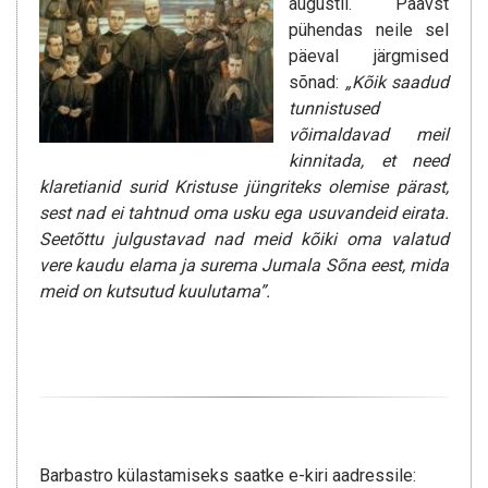
augustil. Paavst
pühendas neile sel
päeval järgmised
sõnad:
„Kõik saadud
tunnistused
võimaldavad meil
kinnitada, et need
klaretianid surid Kristuse jüngriteks olemise pärast,
sest nad ei tahtnud oma usku ega usuvandeid eirata.
Seetõttu julgustavad nad meid kõiki oma valatud
vere kaudu elama ja surema Jumala Sõna eest, mida
meid on kutsutud kuulutama”.
Barbastro külastamiseks saatke e-kiri aadressile: