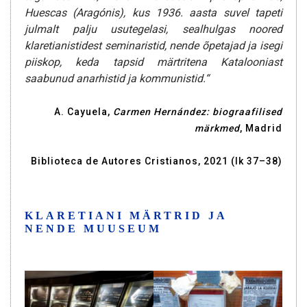
Huescas (Aragónis), kus 1936. aasta suvel tapeti
julmalt palju usutegelasi, sealhulgas noored
klaretianistidest seminaristid, nende õpetajad ja isegi
piiskop, keda tapsid märtritena Katalooniast
saabunud anarhistid ja kommunistid.“
A. Cayuela,
Carmen Hernández: biograafilised
märkmed
, Madrid
Biblioteca de Autores Cristianos, 2021 (lk 37–38)
KLA­RE­TIA­NI MÄRTRID JA
NENDE MUUSEUM