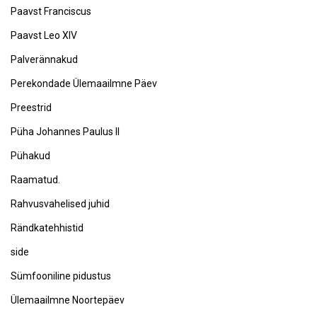
Paavst Franciscus
Paavst Leo XIV
Palverännakud
Perekondade Ülemaailmne Päev
Preestrid
Püha Johannes Paulus II
Pühakud
Raamatud.
Rahvusvahelised juhid
Rändkatehhistid
side
Sümfooniline pidustus
Ülemaailmne Noortepäev