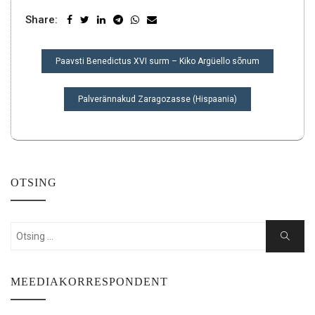
Share:
NAVIGEERIMINE
Paavsti Benedictus XVI surm – Kiko Argüello sõnum
Palverännakud Zaragozasse (Hispaania)
OTSING
Search
Search
for:
MEEDIAKORRESPONDENT