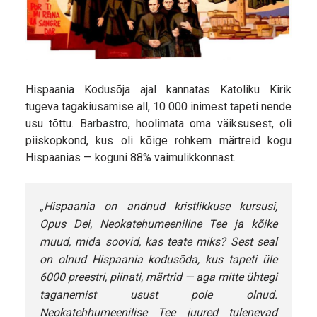
Hispaania Kodusõja ajal kannatas Katoliku Kirik
tugeva tagakiusamise all, 10 000 inimest tapeti nende
usu tõttu. Barbastro, hoolimata oma väiksusest, oli
piiskopkond, kus oli kõige rohkem märtreid kogu
Hispaanias — koguni 88% vaimulikkonnast.
„Hispaania on andnud kristlikkuse kursusi,
Opus Dei, Neokatehumeeniline Tee ja kõike
muud, mida soovid, kas teate miks? Sest seal
on olnud Hispaania kodusõda, kus tapeti üle
6000 preestri, piinati, märtrid — aga mitte ühtegi
taganemist usust pole olnud.
Neokatehhumeenilise Tee juured tulenevad