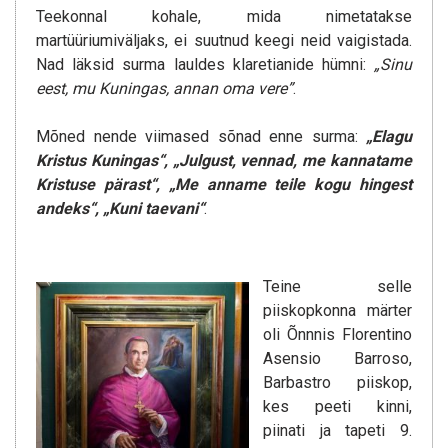
Teekonnal kohale, mida nimetatakse
martüüriumiväljaks, ei suutnud keegi neid vaigistada.
Nad läksid surma lauldes klaretianide hümni:
„Sinu
eest, mu Kuningas, annan oma vere”
.
Mõned nende viimased sõnad enne surma:
„Elagu
Kristus Kuningas“, „Julgust, vennad, me kannatame
Kristuse pärast“, „Me anname teile kogu hingest
andeks“, „Kuni taevani“
.
Teine selle
piiskopkonna märter
oli Õnnnis Florentino
Asensio Barroso,
Barbastro piiskop,
kes peeti kinni,
piinati ja tapeti 9.