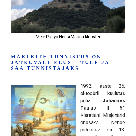
Meie Pueyo Neitsi Maarja klooster
MÄRTRITE TUNNISTUS ON
JÄTKUVALT ELUS – TULE JA
SAA TUNNISTAJAKS!
1992. aasta 25.
oktoobril kuulutas
püha
Johannes
Paulus II
51
Klaretiani Misjonärid
õndsaks. Nende
pidupäev on 13.