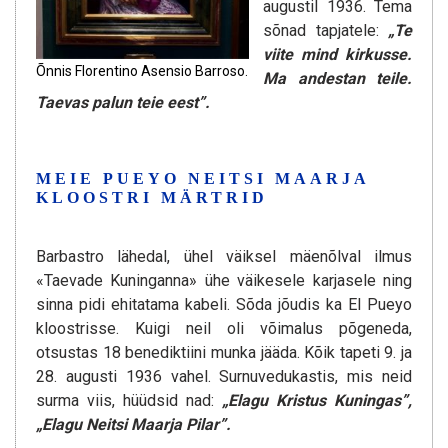
augustil 1936. Tema
sõnad tapjatele:
„Te
viite mind kirkusse.
Õnnis Florentino Asensio Barroso.
Ma andestan teile.
Taevas palun teie eest”.
MEIE PUEYO NEITSI MAARJA
KLOOSTRI MÄRTRID
Barbastro lähedal, ühel väiksel mäenõlval ilmus
«Taevade Kuninganna» ühe väikesele karjasele ning
sinna pidi ehitatama kabeli. Sõda jõudis ka El Pueyo
kloostrisse. Kuigi neil oli võimalus põgeneda,
otsustas 18 benediktiini munka jääda. Kõik tapeti 9. ja
28. augusti 1936 vahel. Surnuvedukastis, mis neid
surma viis, hüüdsid nad:
„Elagu Kristus Kuningas”,
„Elagu Neitsi Maarja Pilar”.