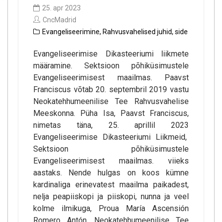
25. apr 2023
CncMadrid
Evangeliseerimine
,
Rahvusvahelised juhid
,
side
Evangeliseerimise Dikasteeriumi liikmete
määramine. Sektsioon põhiküsimustele
Evangeliseerimisest maailmas. Paavst
Franciscus võtab 20. septembril 2019 vastu
Neokatehhumeenilise Tee Rahvusvahelise
Meeskonna. Püha Isa, Paavst Franciscus,
nimetas täna, 25. aprillil 2023
Evangeliseerimise Dikasteeriumi Liikmeid,
Sektsioon põhiküsimustele
Evangeliseerimisest maailmas. viieks
aastaks. Nende hulgas on koos kümne
kardinaliga erinevatest maailma paikadest,
nelja peapiiskopi ja piiskopi, nunna ja veel
kolme ilmikuga, Proua María Ascensión
Romero Antón, Neokatehhumeenilise Tee