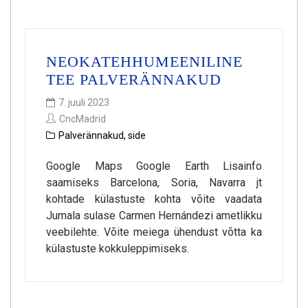
NEOKATEHHUMEENILINE
TEE PALVERÄNNAKUD
7. juuli 2023
CncMadrid
Palverännakud
,
side
Google Maps Google Earth Lisainfo
saamiseks Barcelona, Soria, Navarra jt
kohtade külastuste kohta võite vaadata
Jumala sulase Carmen Hernándezi ametlikku
veebilehte. Võite meiega ühendust võtta ka
külastuste kokkuleppimiseks.