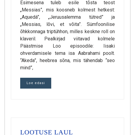
Esimesena tuleb esile tõsta teost
„Messias”, mis koosneb kolmest hetkest:
„Aquedá”, „Jeruusalemma tütred” ja
„Messias, lõvi, et võita”. Sümfoonilise
õhkkonnaga triptühhon, milles keskne roll on
klaveril. Pealkirjad viitavad kolmele
Päästmise Loo episoodile: Iisaki
ohverdamisele tema isa Aabrahami poolt.
“Akeda”, heebrea sõna, mis tähendab “seo
mind”,
Loe edasi
LOOTUSE LAUL