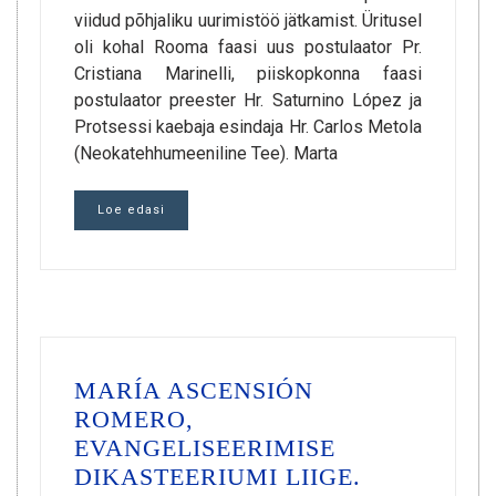
viidud põhjaliku uurimistöö jätkamist. Üritusel
oli kohal Rooma faasi uus postulaator Pr.
Cristiana Marinelli, piiskopkonna faasi
postulaator preester Hr. Saturnino López ja
Protsessi kaebaja esindaja Hr. Carlos Metola
(Neokatehhumeeniline Tee). Marta
Loe edasi
MARÍA ASCENSIÓN
ROMERO,
EVANGELISEERIMISE
DIKASTEERIUMI LIIGE.