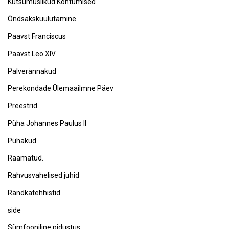
Kutsumuslikud Kohtumised
Õndsakskuulutamine
Paavst Franciscus
Paavst Leo XIV
Palverännakud
Perekondade Ülemaailmne Päev
Preestrid
Püha Johannes Paulus II
Pühakud
Raamatud.
Rahvusvahelised juhid
Rändkatehhistid
side
Sümfooniline pidustus