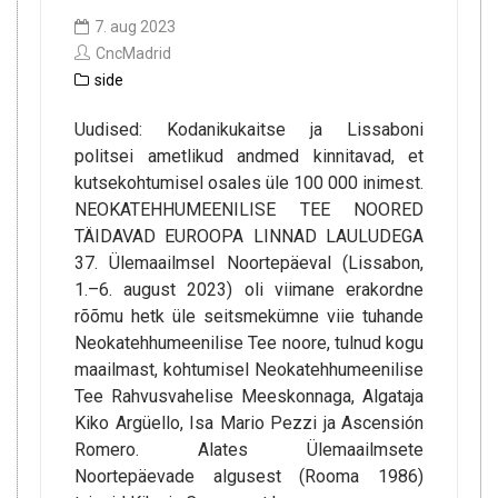
7. aug 2023
CncMadrid
side
Uudised: Kodanikukaitse ja Lissaboni
politsei ametlikud andmed kinnitavad, et
kutsekohtumisel osales üle 100 000 inimest.
NEOKATEHHUMEENILISE TEE NOORED
TÄIDAVAD EUROOPA LINNAD LAULUDEGA
37. Ülemaailmsel Noortepäeval (Lissabon,
1.–6. august 2023) oli viimane erakordne
rõõmu hetk üle seitsmekümne viie tuhande
Neokatehhumeenilise Tee noore, tulnud kogu
maailmast, kohtumisel Neokatehhumeenilise
Tee Rahvusvahelise Meeskonnaga, Algataja
Kiko Argüello, Isa Mario Pezzi ja Ascensión
Romero. Alates Ülemaailmsete
Noortepäevade algusest (Rooma 1986)