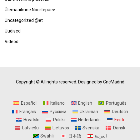
Ülemaailmne Noortepäev
Uncategorized @et
Uudised
Videod
Copyright © All rights reserved.
Designed by CncMadrid
Español
Italiano
English
Português
Français
Русский
Ukrainian
Deutsch
Hrvatski
Polski
Nederlands
Eesti
Latviešu
Lietuvos
Svenska
Dansk
Swahili
日本語
العربية