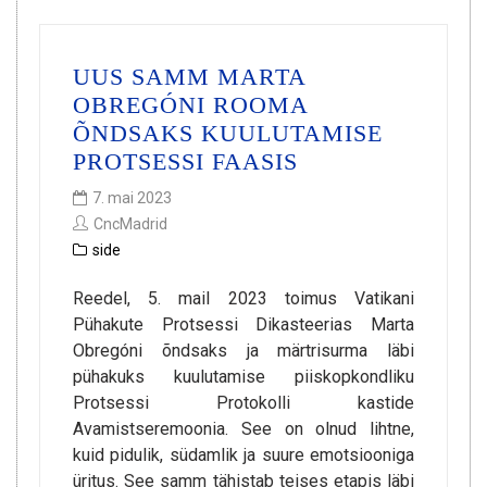
UUS SAMM MARTA
OBREGÓNI ROOMA
ÕNDSAKS KUULUTAMISE
PROTSESSI FAASIS
7. mai 2023
CncMadrid
side
Reedel, 5. mail 2023 toimus Vatikani
Pühakute Protsessi Dikasteerias Marta
Obregóni õndsaks ja märtrisurma läbi
pühakuks kuulutamise piiskopkondliku
Protsessi Protokolli kastide
Avamistseremoonia. See on olnud lihtne,
kuid pidulik, südamlik ja suure emotsiooniga
üritus. See samm tähistab teises etapis läbi