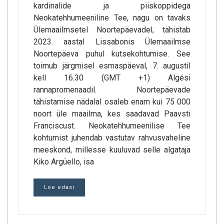
kardinalide ja piiskoppidega
Neokatehhumeeniline Tee, nagu on tavaks
Ülemaailmsetel Noortepäevadel, tähistab
2023. aastal Lissabonis Ülemaailmse
Noortepäeva puhul kutsekohtumise. See
toimub järgmisel esmaspäeval, 7. augustil
kell 16.30 (GMT +1) Algési
rannapromenaadil. Noortepäevade
tähistamise nädalal osaleb enam kui 75 000
noort üle maailma, kes saadavad Paavsti
Franciscust. Neokatehhumeenilise Tee
kohtumist juhendab vastutav rahvusvaheline
meeskond, millesse kuuluvad selle algataja
Kiko Argüello, isa
Loe edasi