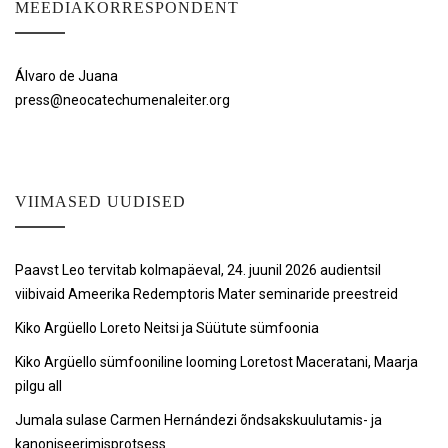
MEEDIAKORRESPONDENT
Álvaro de Juana
press@neocatechumenaleiter.org
VIIMASED UUDISED
Paavst Leo tervitab kolmapäeval, 24. juunil 2026 audientsil
viibivaid Ameerika Redemptoris Mater seminaride preestreid
Kiko Argüello Loreto Neitsi ja Süütute sümfoonia
Kiko Argüello sümfooniline looming Loretost Maceratani, Maarja
pilgu all
Jumala sulase Carmen Hernándezi õndsakskuulutamis- ja
kanoniseerimisprotsess