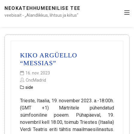
NEOKATEHHUMEENILISE TEE
veebisait - „Alandlikkus, lihtsus ja kiitus"
KIKO ARGÜELLO
“MESSIAS”
16. nov. 2023
CncMadrid
side
Trieste, Itaalia, 19. november 2023. a.-18:00h.
(GMT +1) Märtritele pühendatud
sümfooniline poeem. Pühapäeval, 19.
novembril kell 18.00, toimub Triestes (Itaalia)
Verdi Teatris eriti tähtis maailmaesilinastus.