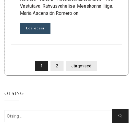
Vastutava Rahvusvahelise Meeskonna liige.
María Ascensión Romero on
Loe edasi
POSTITUSTE
1
2
Järgmised
LEHEKÜLJENDUS
OTSING
Search
Search
for: