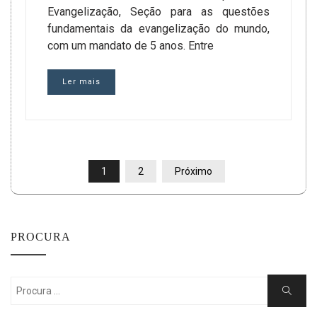
Evangelização, Seção para as questões
fundamentais da evangelização do mundo,
com um mandato de 5 anos. Entre
Ler mais
PAGINAÇÃO
1
2
Próximo
DE
POSTS
PROCURA
Search
Search
for: