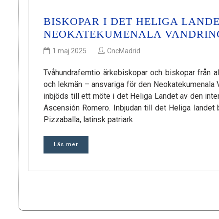
BISKOPAR I DET HELIGA LAND
NEOKATEKUMENALA VANDRIN
1 maj 2025
CncMadrid
Tvåhundrafemtio ärkebiskopar och biskopar från al
och lekmän – ansvariga för den Neokatekumenala Van
inbjöds till ett möte i det Heliga Landet av den int
Ascensión Romero. Inbjudan till det Heliga landet 
Pizzaballa, latinsk patriark
Läs mer