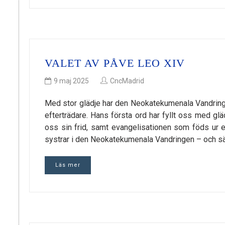
VALET AV PÅVE LEO XIV
9 maj 2025
CncMadrid
Med stor glädje har den Neokatekumenala Vandringe
efterträdare. Hans första ord har fyllt oss med g
oss sin frid, samt evangelisationen som föds ur ett
systrar i den Neokatekumenala Vandringen – och särs
Läs mer