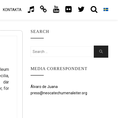
KONTAKTA
SEARCH
Search
Search
for:
MEDIA CORRESPONDENT
ileum
ilia,
, där
Álvaro de Juana
, för
press@neocatechumenaleiter.org