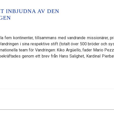
ET INBJUDNA AV DEN
GEN
la fem kontinenter, tillsammans med vandrande missionärer, pr
dringen i sina respektive stift (totalt över 500 bröder och syst
ernationella team för Vandringen: Kiko Argüello, fader Mario Pezz
bekräftades genom ett brev från Hans Salighet, Kardinal Pierbat