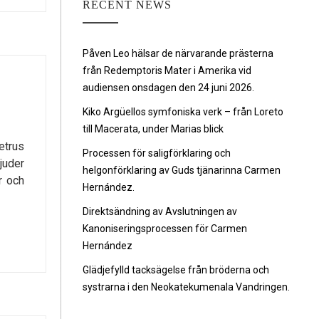
RECENT NEWS
Påven Leo hälsar de närvarande prästerna
från Redemptoris Mater i Amerika vid
audiensen onsdagen den 24 juni 2026.
Kiko Argüellos symfoniska verk – från Loreto
till Macerata, under Marias blick
etrus
Processen för saligförklaring och
juder
helgonförklaring av Guds tjänarinna Carmen
r och
Hernández.
Direktsändning av Avslutningen av
Kanoniseringsprocessen för Carmen
Hernández
Glädjefylld tacksägelse från bröderna och
systrarna i den Neokatekumenala Vandringen.