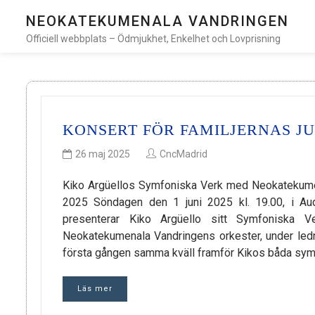
NEOKATEKUMENALA VANDRINGEN
Officiell webbplats – Ödmjukhet, Enkelhet och Lovprisning
KONSERT FÖR FAMILJERNAS J
26 maj 2025
CncMadrid
Kiko Argüellos Symfoniska Verk med Neokatekume
2025 Söndagen den 1 juni 2025 kl. 19.00, i Aud
presenterar Kiko Argüello sitt Symfoniska V
Neokatekumenala Vandringens orkester, under ledn
första gången samma kväll framför Kikos båda sym
Läs mer