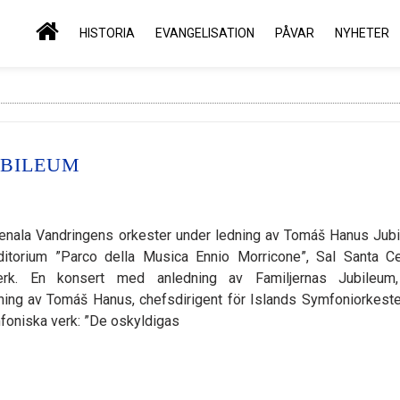
HISTORIA
EVANGELISATION
PÅVAR
NYHETER
UBILEUM
nala Vandringens orkester under ledning av Tomáš Hanus Jub
itorium ”Parco della Musica Ennio Morricone”, Sal Santa Cec
erk. En konsert med anledning av Familjernas Jubileum
ing av Tomáš Hanus, chefsdirigent för Islands Symfoniorkester
foniska verk: ”De oskyldigas