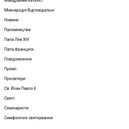
Мандрівний катехіст
Міжнародні Відповідальні
Новини
Паломництва
Папа Лев ХІV
Папа Франциск
Повідомлення
Премії
Пресвітери
Св. Йоан Павло ІІ
Святі
Семінаристи
Симфонічне святкування