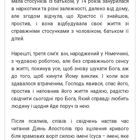
мала стосунків із батьком, у 14 років занурилася
в наркотики та різні залежності, далеко від дому,
але згодом відчула, що Христос її знайшов,
простив, і вона відбудувала своє життя зі
справжніми стосунками з чоловіком, батьком її
дітей.
Нарешті, третя сім’я: він, народжений у Німеччині,
з чудовою роботою, але без справжнього сенсу
в житті, покинув усе, щоб знову шукати Бога, аж
до того, щоб кинути Йому виклик. І коли все
здавалося втраченим, Господь явився, спас його,
простив і наповнив його життя надією, радістю
свідчити сьогодні про Бога, Який справді любить
людину і щодня йде поруч із нею.
Після псалмів, співів і свідчень настав час
читання Діянь Апостолів про зцілення кривого
біля храмових воріт силою імені Ісуса – імені, яке