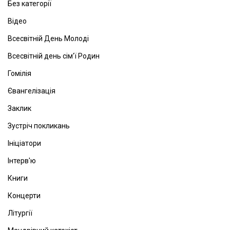
Без категорії
Відео
Всесвітній День Молоді
Всесвітній день сім'ї Родин
Гомілія
Євангелізація
Заклик
Зустріч покликань
Ініціатори
Інтерв'ю
Книги
Концерти
Літургії