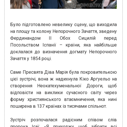
Було підготовлено невелику сцену, що виходила
на площу та колону Непорочного Зачаття, зведену
Фердинандом II Обох Сицилій перед
Посольством Іспанії – країни, яка найбільше
доклалася до визначення догмату Непорочного
Зачаття у 1854 році.
Саме Пресвята Діва Марія була покровителькою
цієї зустрічі, вона ж надихнула Кіко Аргуельо на
створення Неокатехуменальної Дороги, щоб
відповісти на виклики сучасного світу через
форму християнського втаємничення, яка нині
поширена в 137 країнах із тисячами спільнот.
Зустріч розпочалася радісним співом слів
пророка Ісаї: «Я приходжу, щоб зібрати всі