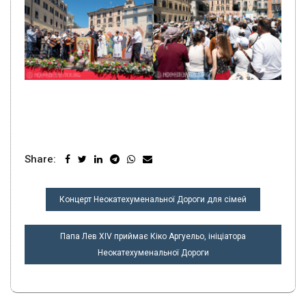
Share:
НАВІГАЦІЯ
Концерт Неокатехуменальної Дороги для сімей
ЗАПИСІВ
Папа Лев XIV приймає Кіко Аргуельо, ініціатора
Неокатехуменальної Дороги