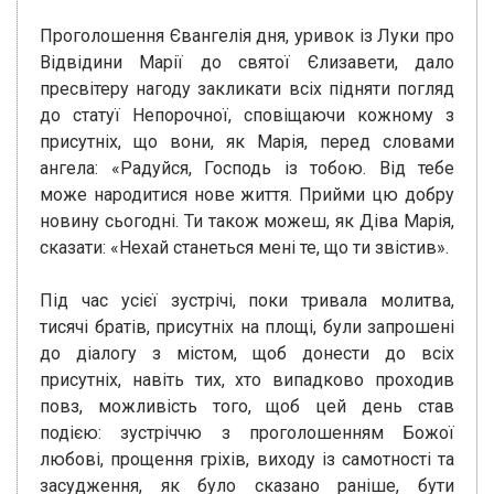
Проголошення Євангелія дня, уривок із Луки про
Відвідини Марії до святої Єлизавети, дало
пресвітеру нагоду закликати всіх підняти погляд
до статуї Непорочної, сповіщаючи кожному з
присутніх, що вони, як Марія, перед словами
ангела: «Радуйся, Господь із тобою. Від тебе
може народитися нове життя. Прийми цю добру
новину сьогодні. Ти також можеш, як Діва Марія,
сказати: «Нехай станеться мені те, що ти звістив».
Під час усієї зустрічі, поки тривала молитва,
тисячі братів, присутніх на площі, були запрошені
до діалогу з містом, щоб донести до всіх
присутніх, навіть тих, хто випадково проходив
повз, можливість того, щоб цей день став
подією: зустріччю з проголошенням Божої
любові, прощення гріхів, виходу із самотності та
засудження, як було сказано раніше, бути