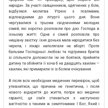
народи». За участі священників, одягнених у біле,
відбулася молитва Утрені з псалмами,
відповідними до літургії цього дня. Вони
чергувалися з трьома свідченнями молодих
сімей, які коротко розповіли про дію Господа в
їхньому житті. Одна з сімей розповіла про
нищівну звістку: їхня донька мала народитися без
черепа, і лікарі наполягали на аборті. Проте
бальзам Господньої любові та підтримка братів
зі спільноти допомогли їм не боятися, прийняти
дитину та обійняти її хоча б на двадцять хвилин —
хвилин, які примирили їх із болем очікування.
А після всіх необхідних медичних перевірок, щоб
упевнитися, що причина не генетична, і після
нового відкриття до життя, попри всі медичні
гарантії, ця сім’я стикається з наступною
вагітністю з такими ж симптомами. І Бог, Який і