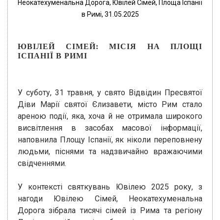
Неокатехуменальна Дорога, Ювілей Сімей, Площа Іспанії
в Римі, 31.05.2025
ЮВІЛЕЙ СІМЕЙ: МІСІЯ НА ПЛОЩІ
ІСПАНІЇ В РИМІ
У суботу, 31 травня, у свято Відвідин Пресвятої
Діви Марії святої Єлизавети, місто Рим стало
ареною події, яка, хоча й не отримала широкого
висвітлення в засобах масової інформації,
наповнила Площу Іспанії, як ніколи переповнену
людьми, піснями та надзвичайно вражаючими
свідченнями.
У контексті святкувань Ювілею 2025 року, з
нагоди Ювілею Сімей, Неокатехуменальна
Дорога зібрала тисячі сімей із Рима та регіону