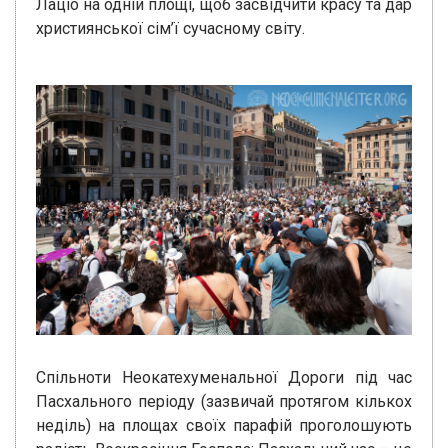
Лаціо на одній площі, щоб засвідчити красу та дар
християнської сім’ї сучасному світу.
Спільноти Неокатехуменальної Дороги під час
Пасхального періоду (зазвичай протягом кількох
неділь) на площах своїх парафій проголошують