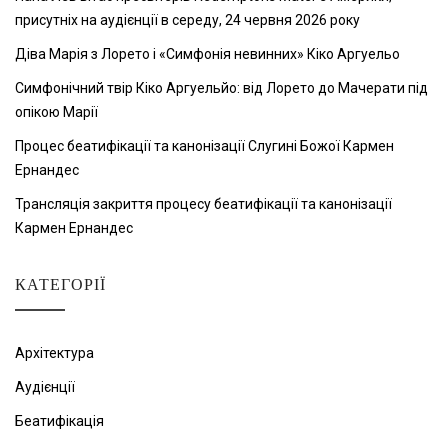
присутніх на аудієнції в середу, 24 червня 2026 року
Діва Марія з Лорето і «Симфонія невинних» Кіко Аргуельо
Симфонічний твір Кіко Аргуельйо: від Лорето до Мачерати під
опікою Марії
Процес беатифікації та канонізації Слугині Божої Кармен
Ернандес
Трансляція закриття процесу беатифікації та канонізації
Кармен Ернандес
КАТЕГОРІЇ
Архітектура
Аудієнції
Беатифікація