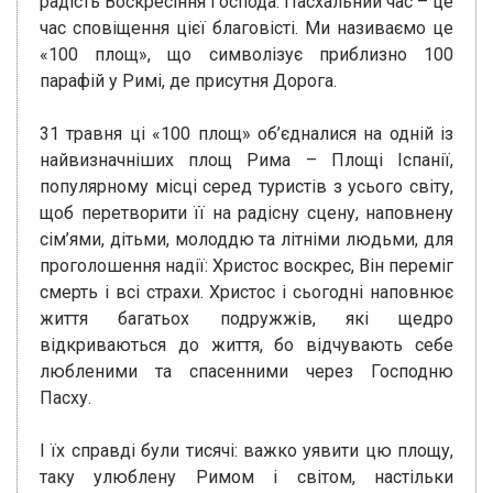
радість Воскресіння Господа: Пасхальний час – це
час сповіщення цієї благовісті. Ми називаємо це
«100 площ», що символізує приблизно 100
парафій у Римі, де присутня Дорога.
31 травня ці «100 площ» об’єдналися на одній із
найвизначніших площ Рима – Площі Іспанії,
популярному місці серед туристів з усього світу,
щоб перетворити її на радісну сцену, наповнену
сім’ями, дітьми, молоддю та літніми людьми, для
проголошення надії: Христос воскрес, Він переміг
смерть і всі страхи. Христос і сьогодні наповнює
життя багатьох подружжів, які щедро
відкриваються до життя, бо відчувають себе
любленими та спасенними через Господню
Пасху.
І їх справді були тисячі: важко уявити цю площу,
таку улюблену Римом і світом, настільки