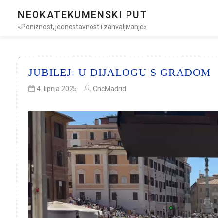
NEOKATEKUMENSKI PUT
«Poniznost, jednostavnost i zahvaljivanje»
JUBILEJ: U DIJALOGU S GRADOM
4. lipnja 2025.
CncMadrid