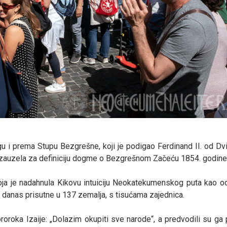
 i prema Stupu Bezgrešne, koji je podigao Ferdinand II. od Dviju
e zauzela za definiciju dogme o Bezgrešnom Začeću 1854. godine
koja je nadahnula Kikovu intuiciju Neokatekumenskog puta kao o
 danas prisutne u 137 zemalja, s tisućama zajednica.
roka Izaije: „Dolazim okupiti sve narode“, a predvodili su ga 