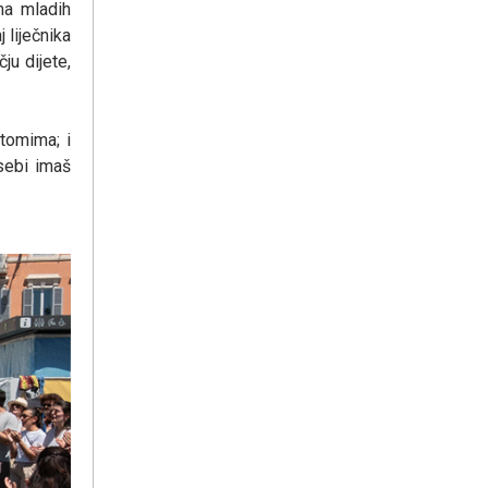
ima mladih
 liječnika
ju dijete,
tomima; i
 sebi imaš