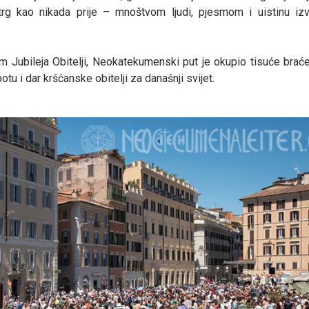
 trg kao nikada prije – mnoštvom ljudi, pjesmom i uistinu iz
m Jubileja Obitelji, Neokatekumenski put je okupio tisuće braće
otu i dar kršćanske obitelji za današnji svijet.