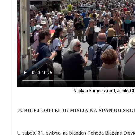
Neokatekumenski put, Jubilej Obite
JUBILEJ OBITELJI: MISIJA NA ŠPANJOLSKO
U subotu 31. svibnja, na blagdan Pohoda Blažene Djevic