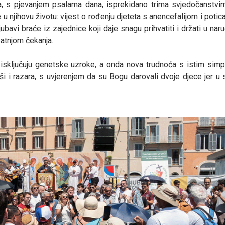
sova, s pjevanjem psalama dana, isprekidano trima svjedočanstv
u njihovu životu: vijest o rođenju djeteta s anencefalijom i poticaj
bavi braće iz zajednice koji daje snagu prihvatiti i držati u naruč
atnjom čekanja.
i isključuju genetske uzroke, a onda nova trudnoća s istim simp
ši i razara, s uvjerenjem da su Bogu darovali dvoje djece jer u