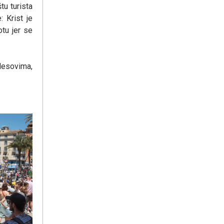
tu turista
: Krist je
otu jer se
plesovima,