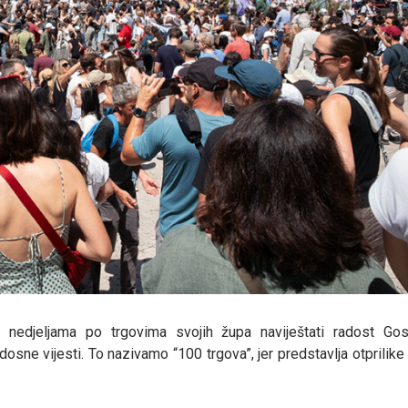
 nedjeljama po trgovima svojih župa naviještati radost Go
osne vijesti. To nazivamo “100 trgova”, jer predstavlja otprilik