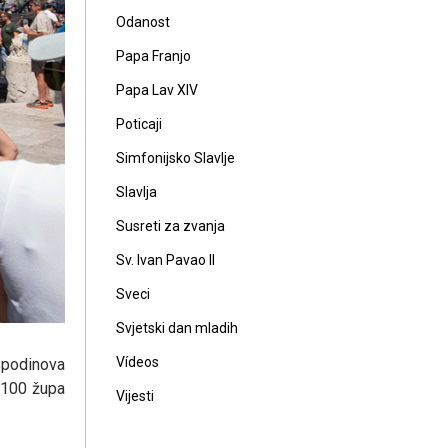
Odanost
Papa Franjo
Papa Lav XIV
Poticaji
Simfonijsko Slavlje
Slavlja
Susreti za zvanja
Sv. Ivan Pavao II
Sveci
Svjetski dan mladih
Vídeos
spodinova
e 100 župa
Vijesti