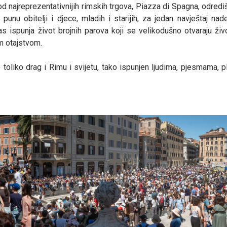
d najreprezentativnijih rimskih trgova, Piazza di Spagna, odrediš
punu obitelji i djece, mladih i starijih, za jedan navještaj nade
as ispunja život brojnih parova koji se velikodušno otvaraju živ
m otajstvom.
i je toliko drag i Rimu i svijetu, tako ispunjen ljudima, pjesmama, 