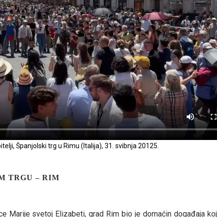
lji, Španjolski trg u Rimu (Italija), 31. svibnja 20125.
M TRGU – RIM
e Marije svetoj Elizabeti, grad Rim bio je domaćin događaja ko