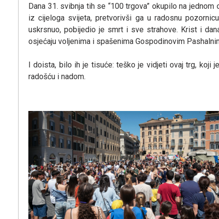
Dana 31. svibnja tih se “100 trgova” okupilo na jednom o
iz cijeloga svijeta, pretvorivši ga u radosnu pozornicu 
uskrsnuo, pobijedio je smrt i sve strahove. Krist i dan
osjećaju voljenima i spašenima Gospodinovim Pashalni
I doista, bilo ih je tisuće: teško je vidjeti ovaj trg, koj
radošću i nadom.