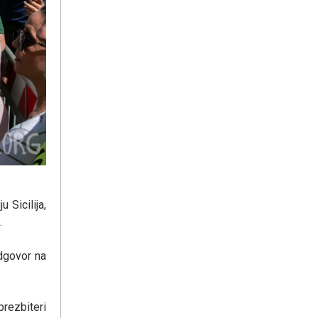
 Sicilija,
.
dgovor na
prezbiteri