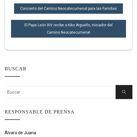
NAVEGACIÓN
Concierto del Camino Neocatecumenal para las Familias
DE
ENTRADAS
El Papa León XIV recibe a Kiko Arguello, iniciador del
Camino Neocatecumenal
BUSCAR
Buscar:
Buscar
RESPONSABLE DE PRENSA
Álvaro de Juana