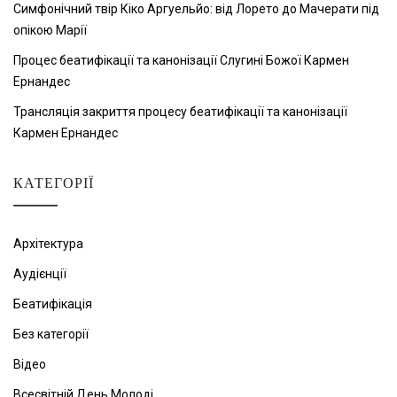
Симфонічний твір Кіко Аргуельйо: від Лорето до Мачерати під
опікою Марії
Процес беатифікації та канонізації Слугині Божої Кармен
Ернандес
Трансляція закриття процесу беатифікації та канонізації
Кармен Ернандес
КАТЕГОРІЇ
Архітектура
Аудієнції
Беатифікація
Без категорії
Відео
Всесвітній День Молоді