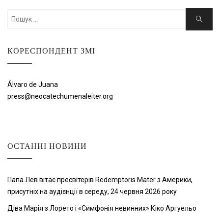
Шукати:
Пошук
КОРЕСПОНДЕНТ ЗМІ
Álvaro de Juana
press@neocatechumenaleiter.org
ОСТАННІ НОВИНИ
Папа Лев вітає пресвітерів Redemptoris Mater з Америки,
присутніх на аудієнції в середу, 24 червня 2026 року
Діва Марія з Лорето і «Симфонія невинних» Кіко Аргуельо