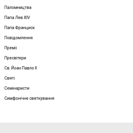
Паломництва
Папа Лев ХІV
Папа Франциск
Повідомлення
Премії
Пресвітери
Св. Йоан Павло ІІ
Святі
Семінаристи
Симфонічне святкування