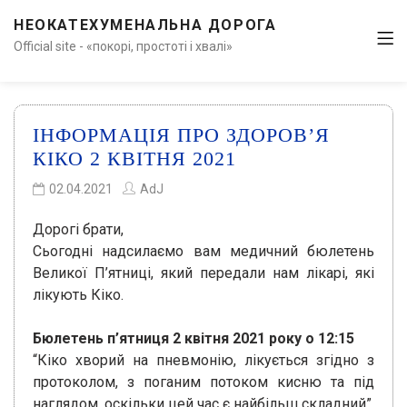
НЕОКАТЕХУМЕНАЛЬНА ДОРОГА
Official site - «покорі, простоті і хвалі»
ІНФОРМАЦІЯ ПРО ЗДОРОВ’Я
КІКО 2 КВІТНЯ 2021
02.04.2021
AdJ
Дорогі брати,
Сьогодні надсилаємо вам медичний бюлетень
Великої П’ятниці, який передали нам лікарі, які
лікують Кіко.
Бюлетень п’ятниця 2 квітня 2021 року о 12:15
“Кіко хворий на пневмонію, лікується згідно з
протоколом, з поганим потоком кисню та під
наглядом, оскільки цей час є найбільш складний”.