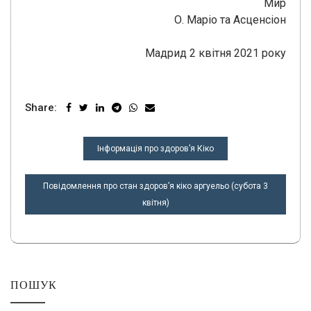
Мир
О. Маріо та Асценсіон
Мадрид 2 квітня 2021 року
Share:
НАВІГАЦІЯ
Інформація про здоров’я Кіко
ЗАПИСІВ
Повідомлення про стан здоров’я кіко аргуельо (субота 3
квітня)
ПОШУК