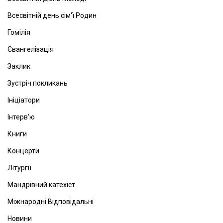
Всесвітній день сім'ї Родин
Гомілія
Євангелізація
Заклик
Зустріч покликань
Ініціатори
Інтерв'ю
Книги
Концерти
Літургії
Мандрівний катехіст
Міжнародні Відповідальні
Новини