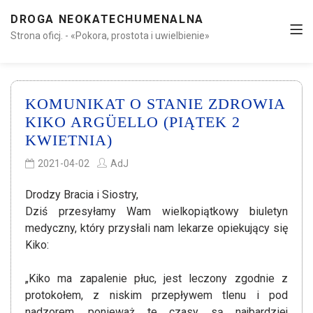
DROGA NEOKATECHUMENALNA
Strona oficj. - «Pokora, prostota i uwielbienie»
KOMUNIKAT O STANIE ZDROWIA
KIKO ARGÜELLO (PIĄTEK 2
KWIETNIA)
2021-04-02
AdJ
Drodzy Bracia i Siostry,
Dziś przesyłamy Wam wielkopiątkowy biuletyn
medyczny, który przysłali nam lekarze opiekujący się
Kiko:
„Kiko ma zapalenie płuc, jest leczony zgodnie z
protokołem, z niskim przepływem tlenu i pod
nadzorem, ponieważ te czasy są najbardziej