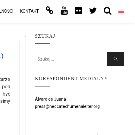
LNOŚCI
KONTAKT
SZUKAJ
)
Search
Search
for:
KORESPONDENT MEDIALNY
karze
i pod
y być
Álvaro de Juana
osimy
press@neocatechumenaleiter.org