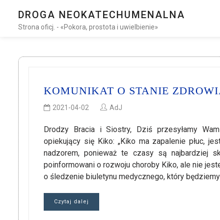
DROGA NEOKATECHUMENALNA
Strona oficj. - «Pokora, prostota i uwielbienie»
KOMUNIKAT O STANIE ZDROWIA
2021-04-02
AdJ
Drodzy Bracia i Siostry, Dziś przesyłamy Wam 
opiekujący się Kiko: „Kiko ma zapalenie płuc, j
nadzorem, ponieważ te czasy są najbardziej s
poinformowani o rozwoju choroby Kiko, ale nie jes
o śledzenie biuletynu medycznego, który będziem
Czytaj dalej