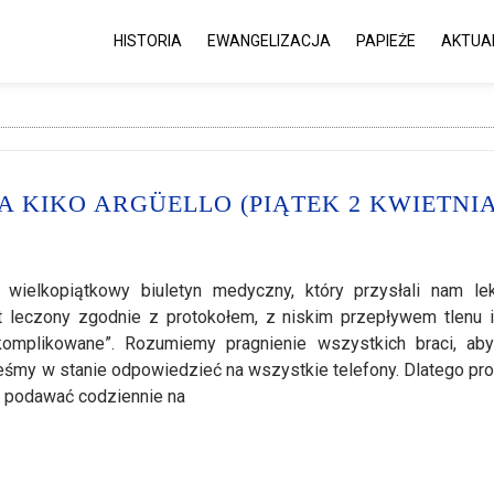
HISTORIA
EWANGELIZACJA
PAPIEŻE
AKTUA
 KIKO ARGÜELLO (PIĄTEK 2 KWIETNIA
wielkopiątkowy biuletyn medyczny, który przysłali nam le
est leczony zgodnie z protokołem, z niskim przepływem tlenu 
komplikowane”. Rozumiemy pragnienie wszystkich braci, ab
teśmy w stanie odpowiedzieć na wszystkie telefony. Dlatego pr
y podawać codziennie na