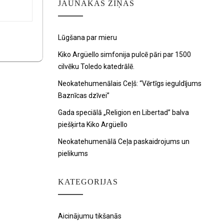
JAUNĀKAS ZIŅAS
Lūgšana par mieru
Kiko Argüello simfonija pulcē pāri par 1500
cilvēku Toledo katedrālē.
Neokatehumenālais Ceļš: “Vērtīgs ieguldījums
Baznīcas dzīvei”
Gada speciālā „Religion en Libertad” balva
piešķirta Kiko Argüello
Neokatehumenālā Ceļa paskaidrojums un
pielikums
KATEGORIJAS
Aicinājumu tikšanās