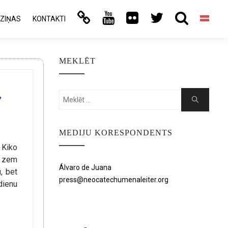
ZIŅAS
KONTAKTI
MEKLĒT
,
Search
Search
for:
MEDIJU KORESPONDENTS
 Kiko
s zem
Álvaro de Juana
, bet
press@neocatechumenaleiter.org
dienu