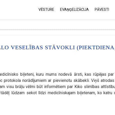
VĒSTURE
EVAŅĢELIZĀCIJA
PĀVESTI
LO VESELĪBAS STĀVOKLI (PIEKTDIENA
edicīnisko biļeteni, kuru mums nodevā ārsti, kas rūpējas par
pēc protokola norādījumiem ar pievienotu skābekli. Viņš atroda
otam visu brāļu vēlmi būt informētiem par Kiko slimības attīstību
tādēļ lūdzam sekot līdzi medicīniskajam biļetenam, ko katru 