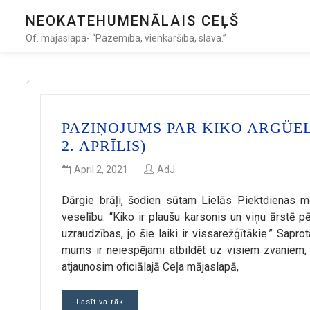
NEOKATEHUMENĀLAIS CEĻŠ
Of. mājaslapa- “Pazemība, vienkāršība, slava.”
PAZIŅOJUMS PAR KIKO ARGÜEL
2. APRĪLIS)
April 2, 2021
AdJ
Dārgie brāļi, šodien sūtam Lielās Piektdienas m
veselību: “Kiko ir plaušu karsonis un viņu ārstē 
uzraudzības, jo šie laiki ir vissarežģītākie.” Sapr
mums ir neiespējami atbildēt uz visiem zvaniem, 
atjaunosim oficiālajā Ceļa mājaslapā,
Lasīt vairāk