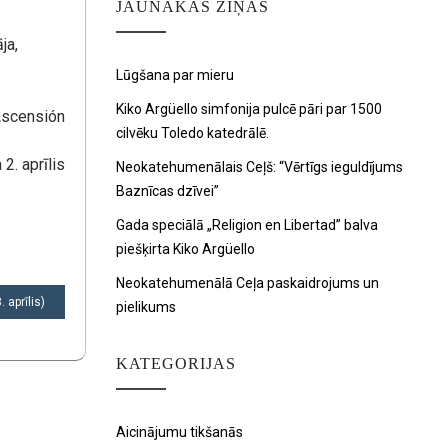
JAUNĀKAS ZIŅAS
ja,
Lūgšana par mieru
Kiko Argüello simfonija pulcē pāri par 1500
Ascensión
cilvēku Toledo katedrālē.
2. aprīlis
Neokatehumenālais Ceļš: “Vērtīgs ieguldījums
Baznīcas dzīvei”
Gada speciālā „Religion en Libertad” balva
piešķirta Kiko Argüello
Neokatehumenālā Ceļa paskaidrojums un
 aprīlis)
pielikums
KATEGORIJAS
Aicinājumu tikšanās