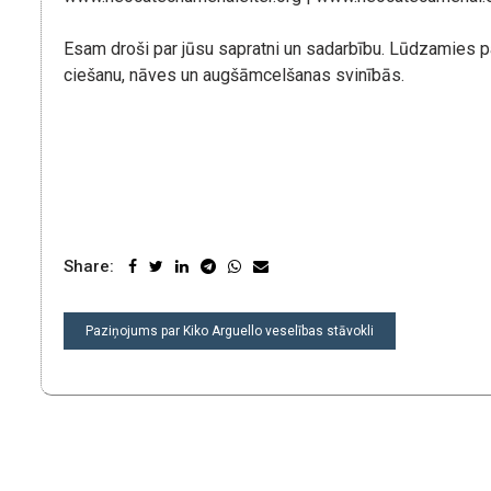
Esam droši par jūsu sapratni un sadarbību. Lūdzamies p
ciešanu, nāves un augšāmcelšanas svinībās.
Share:
POST
Paziņojums par Kiko Arguello veselības stāvokli
NAVIGATION