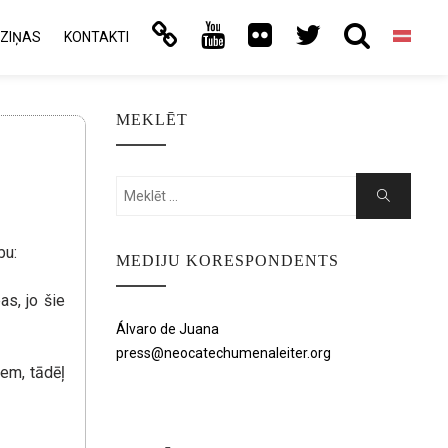
ZIŅAS
KONTAKTI
MEKLĒT
Search
Search
for:
bu:
MEDIJU KORESPONDENTS
as, jo šie
Álvaro de Juana
press@neocatechumenaleiter.org
iem, tādēļ