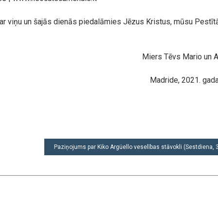
ar viņu un šajās dienās piedalāmies Jēzus Kristus, mūsu Pestītā
Miers Tēvs Mario un 
Madride, 2021. gada 
Paziņojums par Kiko Argüello veselības stāvokli (Sestdiena, 3.