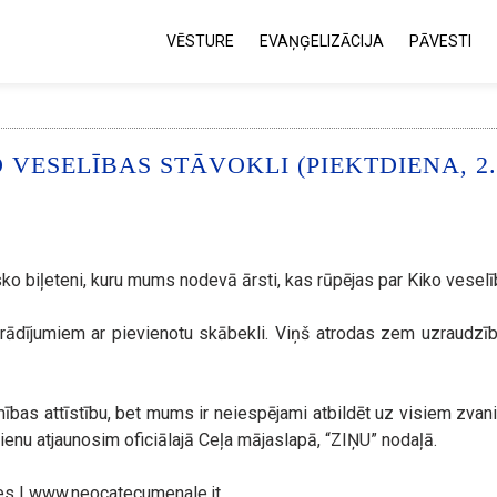
VĒSTURE
EVAŅĢELIZĀCIJA
PĀVESTI
VESELĪBAS STĀVOKLI (PIEKTDIENA, 2.
ko biļeteni, kuru mums nodevā ārsti, kas rūpējas par Kiko veselī
orādījumiem ar pievienotu skābekli. Viņš atrodas zem uzraudzīb
ības attīstību, bet mums ir neiespējami atbildēt uz visiem zvan
ienu atjaunosim oficiālajā Ceļa mājaslapā, “ZIŅU” nodaļā.
es | www.neocatecumenale.it