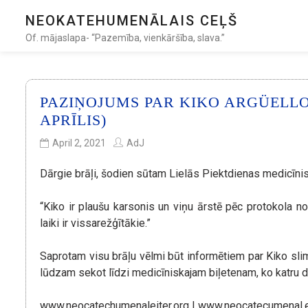
NEOKATEHUMENĀLAIS CEĻŠ
Of. mājaslapa- “Pazemība, vienkāršība, slava.”
PAZIŅOJUMS PAR KIKO ARGÜELLO 
APRĪLIS)
April 2, 2021
AdJ
Dārgie brāļi, šodien sūtam Lielās Piektdienas medicīnis
“Kiko ir plaušu karsonis un viņu ārstē pēc protokola n
laiki ir vissarežģītākie.”
Saprotam visu brāļu vēlmi būt informētiem par Kiko slim
lūdzam sekot līdzi medicīniskajam biļetenam, ko katru d
www.neocatechumenaleiter.org | www.neocatecumenal.