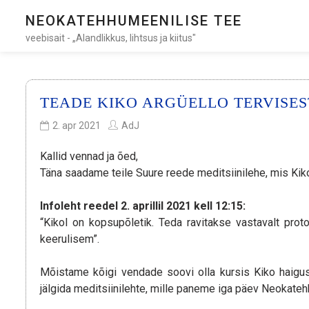
NEOKATEHHUMEENILISE TEE
veebisait - „Alandlikkus, lihtsus ja kiitus"
TEADE KIKO ARGÜELLO TERVISEST 
2. apr 2021
AdJ
Kallid vennad ja õed,
Täna saadame teile Suure reede meditsiinilehe, mis Kik
Infoleht reedel 2. aprillil 2021 kell 12:15:
“Kikol on kopsupõletik. Teda ravitakse vastavalt prot
keerulisem”.
Mõistame kõigi vendade soovi olla kursis Kiko haigus
jälgida meditsiinilehte, mille paneme iga päev Neokateh