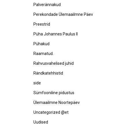
Palverännakud
Perekondade Ülemaailmne Päev
Preestrid
Püha Johannes Paulus II
Pühakud
Raamatud.
Rahvusvahelised juhid
Rändkatehhistid
side
Sümfooniline pidustus
Ülemaailmne Noortepäev
Uncategorized @et
Uudised