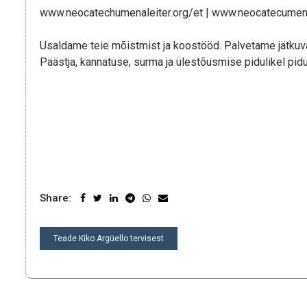
www.neocatechumenaleiter.org/et | www.neocatecumena
Usaldame teie mõistmist ja koostööd. Palvetame jätkuval
Päästja, kannatuse, surma ja ülestõusmise pidulikel pidu
Share:
NAVIGEERIMINE
Teade Kiko Argüello tervisest