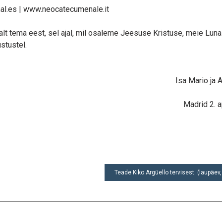
l.es | www.neocatecumenale.it
t tema eest, sel ajal, mil osaleme Jeesuse Kristuse, meie Lunas
stustel.
Isa Mario ja 
Madrid 2. a
Teade Kiko Argüello tervisest. (laupäev, 3