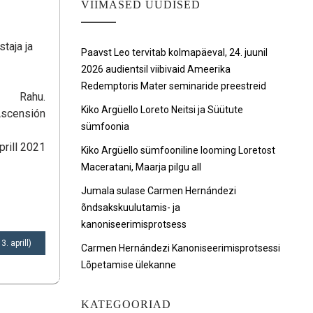
VIIMASED UUDISED
taja ja
Paavst Leo tervitab kolmapäeval, 24. juunil
2026 audientsil viibivaid Ameerika
Redemptoris Mater seminaride preestreid
Rahu.
Kiko Argüello Loreto Neitsi ja Süütute
Ascensión
sümfoonia
prill 2021
Kiko Argüello sümfooniline looming Loretost
Maceratani, Maarja pilgu all
Jumala sulase Carmen Hernándezi
õndsakskuulutamis- ja
kanoniseerimisprotsess
. aprill)
Carmen Hernándezi Kanoniseerimisprotsessi
Lõpetamise ülekanne
KATEGOORIAD