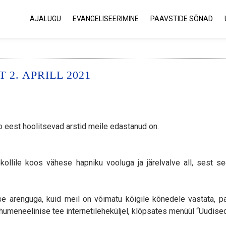
AJALUGU
EVANGELISEERIMINE
PAAVSTIDE SÕNAD
2. APRILL 2021
o eest hoolitsevad arstid meile edastanud on.
okollile koos vähese hapniku vooluga ja järelvalve all, sest s
e arenguga, kuid meil on võimatu kõigile kõnedele vastata, pa
humeneelinise tee internetileheküljel, klõpsates menüül “Uudised