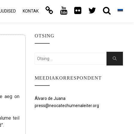
UUDISED
KONTAK
OTSING
Search
Search
for:
MEEDIAKORRESPONDENT
ee aeg on
Álvaro de Juana
press@neocatechumenaleiter.org
lume teil
”.