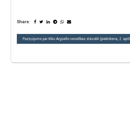
Share:
POST
Paziņojums par Kiko Argüello veselības stāvokli (piektdiena, 2. aprīl
NAVIGATION