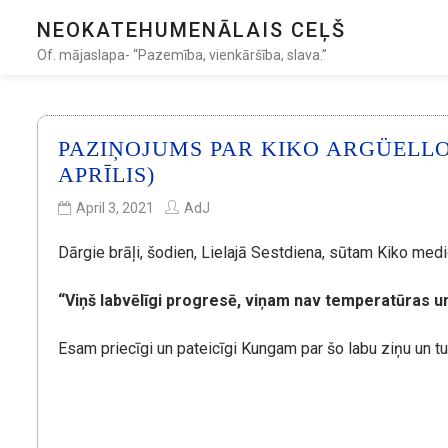
NEOKATEHUMENĀLAIS CEĻŠ
Of. mājaslapa- “Pazemība, vienkāršība, slava.”
PAZIŅOJUMS PAR KIKO ARGÜELLO 
APRĪLIS)
April 3, 2021
AdJ
Dārgie brāļi, šodien, Lielajā Sestdiena, sūtam Kiko med
“Viņš labvēlīgi progresē, viņam nav temperatūras u
Esam priecīgi un pateicīgi Kungam par šo labu ziņu un 