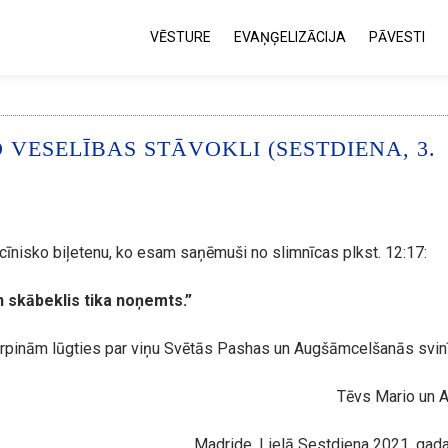
VĒSTURE
EVAŅĢELIZĀCIJA
PĀVESTI
VESELĪBAS STĀVOKLI (SESTDIENA, 3.
icīnisko biļetenu, ko esam saņēmuši no slimnīcas plkst. 12:17:
n skābeklis tika noņemts.”
turpinām lūgties par viņu Svētās Pashas un Augšāmcelšanās svin
Tēvs Mario un 
Madride, Lielā Sestdiena 2021. gada 