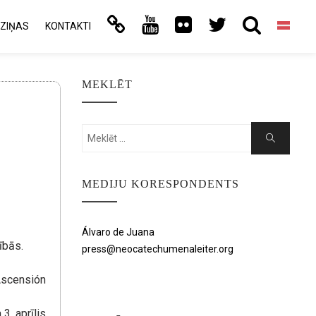
ZIŅAS
KONTAKTI
MEKLĒT
Search
Search
for:
MEDIJU KORESPONDENTS
Álvaro de Juana
ībās.
press@neocatechumenaleiter.org
Ascensión
3. aprīlis