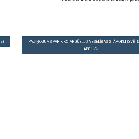
is)
PAZIŅOJUMS PAR KIKO ARGÜELLO VESELĪBAS STĀVOKLI (SVĒTDI
APRĪLIS)