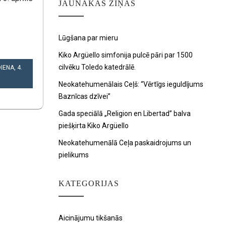
JAUNĀKAS ZIŅAS
Lūgšana par mieru
Kiko Argüello simfonija pulcē pāri par 1500
cilvēku Toledo katedrālē.
ENA, 4.
Neokatehumenālais Ceļš: “Vērtīgs ieguldījums
Baznīcas dzīvei”
Gada speciālā „Religion en Libertad” balva
piešķirta Kiko Argüello
Neokatehumenālā Ceļa paskaidrojums un
pielikums
KATEGORIJAS
Aicinājumu tikšanās