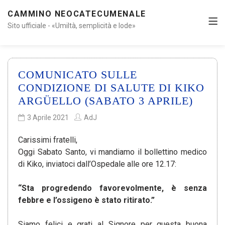
CAMMINO NEOCATECUMENALE
Sito ufficiale - «Umiltà, semplicità e lode»
COMUNICATO SULLE
CONDIZIONE DI SALUTE DI KIKO
ARGÜELLO (SABATO 3 APRILE)
3 Aprile 2021
AdJ
Carissimi fratelli,
Oggi Sabato Santo, vi mandiamo il bollettino medico
di Kiko, inviatoci dall’Ospedale alle ore 12.17:
“Sta progredendo favorevolmente, è senza
febbre e l’ossigeno è stato ritirato.”
Siamo felici e grati al Signore per questa buona