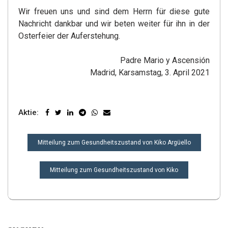
Wir freuen uns und sind dem Herrn für diese gute
Nachricht dankbar und wir beten weiter für ihn in der
Osterfeier der Auferstehung.
Padre Mario y Ascensión
Madrid, Karsamstag, 3. April 2021
Aktie:
BEITRAGSNAVIGATION
Mitteilung zum Gesundheitszustand von Kiko Argüello
Mitteilung zum Gesundheitszustand von Kiko