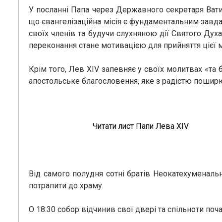
У посланні Папа через Державного секретаря Ватик
що євангелізаційна місія є фундаментальним завдан
своїх членів та будучи слухняною дії Святого Дух
переконання стане мотивацією для прийняття цієї м
Крім того, Лев XIV запевняє у своїх молитвах «та 
апостольське благословення, яке з радістю пошир
Читати лист Папи Лева XIV
Від самого полудня сотні братів Неокатехуменаль
потрапити до храму.
О 18:30 собор відчинив свої двері та спільноти поч