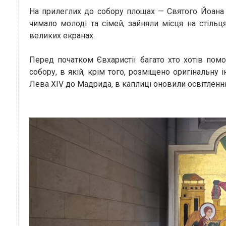
На прилеглих до собору площах — Святого Йоана П
чимало молоді та сімей, зайняли місця на стільц
великих екранах.
Перед початком Євхаристії багато хто хотів помо
собору, в якій, крім того, розміщено оригінальну 
Лева XIV до Мадрида, в каплиці оновили освітленн