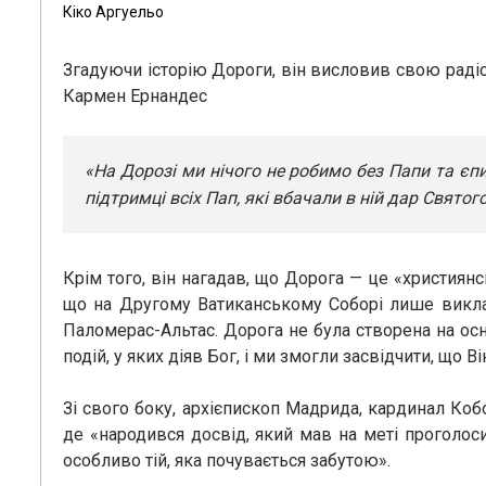
Кіко Аргуельо
Згадуючи історію Дороги, він висловив свою радіс
Кармен Ернандес
«На Дорозі ми нічого не робимо без Папи та єп
підтримці всіх Пап, які вбачали в ній дар Святог
Крім того, він нагадав, що Дорога — це «християнсь
що на Другому Ватиканському Соборі лише викла
Паломерас-Альтас. Дорога не була створена на осн
подій, у яких діяв Бог, і ми змогли засвідчити, що В
Зі свого боку, архієпископ Мадрида, кардинал Ко
де «народився досвід, який мав на меті проголос
особливо тій, яка почувається забутою».