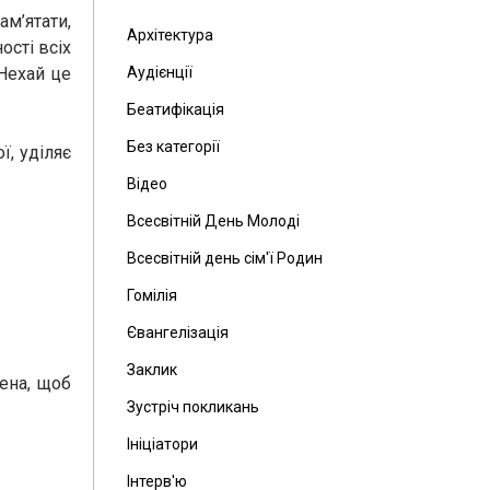
ам’ятати,
Архітектура
ості всіх
 Нехай це
Аудієнції
Беатифікація
Без категорії
ї, уділяє
Відео
Всесвітній День Молоді
Всесвітній день сім'ї Родин
Гомілія
Євангелізація
Заклик
ена, щоб
Зустріч покликань
Ініціатори
Інтерв'ю