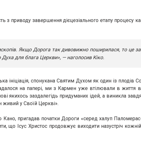
ть з приводу завершення дієцезіального етапу процесу ка
ископів. Якщо Дорога так дивовижно поширилася, то це з
о Духа для блага Церкви», — наголосив Кіко.
ка ініціація, спонукана Святим Духом як один із плодів Со
далося на папері, ми з Кармен уже втілювали в життя в
ові якихось заздалегідь придуманих ідей, а виникла завд
ін живий у Своїй Церкві».
бо Кано, пригадав початки Дороги «серед халуп Паломерас-
ити, що Ісус Христос продовжує виходити назустріч кожній