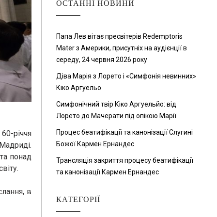
ОСТАННІ НОВИНИ
Папа Лев вітає пресвітерів Redemptoris
Mater з Америки, присутніх на аудієнції в
середу, 24 червня 2026 року
Діва Марія з Лорето і «Симфонія невинних»
Кіко Аргуельо
Симфонічний твір Кіко Аргуельйо: від
Лорето до Мачерати під опікою Марії
Процес беатифікації та канонізації Слугині
0-річчя
Божої Кармен Ернандес
Мадриді.
та понад
Трансляція закриття процесу беатифікації
віту.
та канонізації Кармен Ернандес
слання, в
КАТЕГОРІЇ