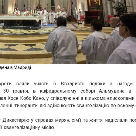
дена в Мадриді
роги взяли участь в Євхаристії подяки з нагоди 6
і, 30 травня, в кафедральному соборі Альмудена в 
ал Хосе Кобо Кано, у співслужінні з кількома єпископами 
сленні ітинеранти, які здійснюють євангелізацію по всьому с
Дикастерію у справах мирян, сім’ї та життя, надіслали по
ї євангелізаційну місію.