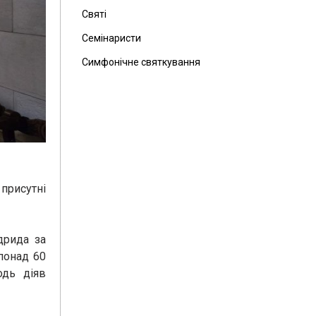
Святі
Семінаристи
Симфонічне святкування
присутні
дрида за
 понад 60
одь діяв