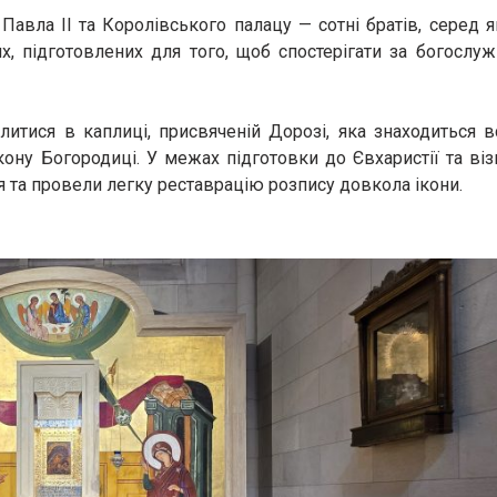
авла II та Королівського палацу — сотні братів, серед я
ях, підготовлених для того, щоб спостерігати за богослуж
литися в каплиці, присвяченій Дорозі, яка знаходиться в
ікону Богородиці. У межах підготовки до Євхаристії та ві
я та провели легку реставрацію розпису довкола ікони.