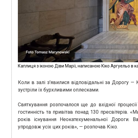
Каплиця з іконою Діви Марії, написаною Кіко Аргуельо в
Коли в залі з’явилися відповідальні за Дорогу —
зустріли їх бурхливими оплесками.
Святкування розпочалося ще до вхідної процесії
гостинність та привітав понад 130 пресвітерів. «
років існування Неокатехуменальної Дороги. В
упродовж усіх цих років», — розпочав Кіко.