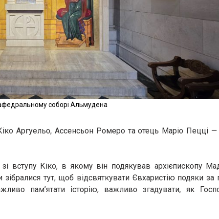
 кафедральному соборі Альмудена
 Кіко Аргуельо, Ассенсьон Ромеро та отець Маріо Пецці — 
 зі вступу Кіко, в якому він подякував архієпископу Ма
Ми зібралися тут, щоб відсвяткувати Євхаристію подяки за
ажливо пам’ятати історію, важливо згадувати, як Госп