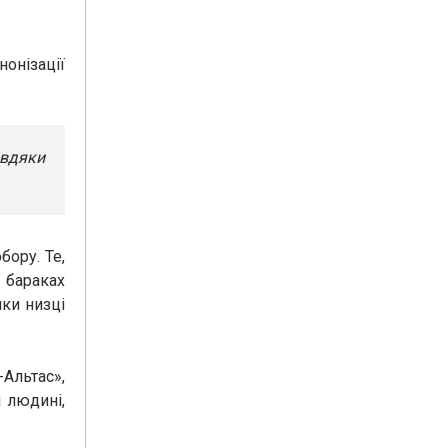
нонізації
авдяки
бору. Те,
 бараках
яки низці
Альтас»,
 людині,