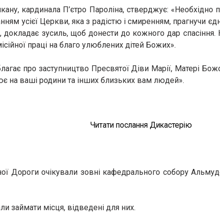
ану, кардинала П’єтро Пароліна, стверджує: «Необхідно п
ням усієї Церкви, яка з радістю і смиренням, прагнучи єдн
а, докладає зусиль, щоб донести до кожного дар спасіння.
ісійної праці на благо улюблених дітей Божих».
благає про заступництво Пресвятої Діви Марії, Матері Божо
ює на ваші родини та інших близьких вам людей».
Читати послання Дикастерію
ної Дороги очікували зовні кафедрального собору Альмуд
али займати місця, відведені для них.