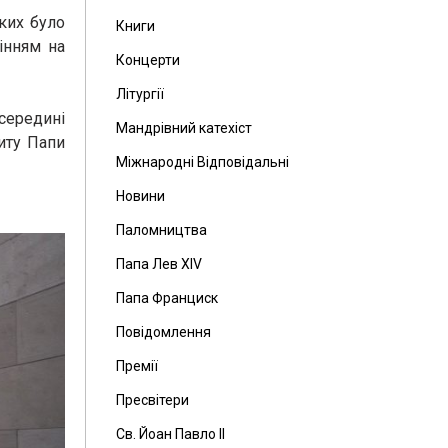
ких було
Книги
інням на
Концерти
Літургії
середині
Мандрівний катехіст
зиту Папи
Міжнародні Відповідальні
Новини
Паломництва
Папа Лев ХІV
Папа Франциск
Повідомлення
Премії
Пресвітери
Св. Йоан Павло ІІ