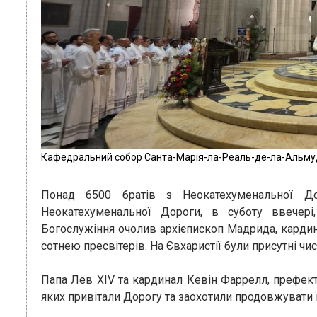
Кафедральний собор Санта-Марія-ла-Реаль-де-ла-Альму
Понад 6500 братів з Неокатехуменальної До
Неокатехуменальної Дороги, в суботу ввечер
Богослужіння очолив архієпископ Мадрида, кардин
сотнею пресвітерів. На Євхаристії були присутні чи
Папа Лев XIV та кардинал Кевін Фаррелл, префект 
яких привітали Дорогу та заохотили продовжувати ї