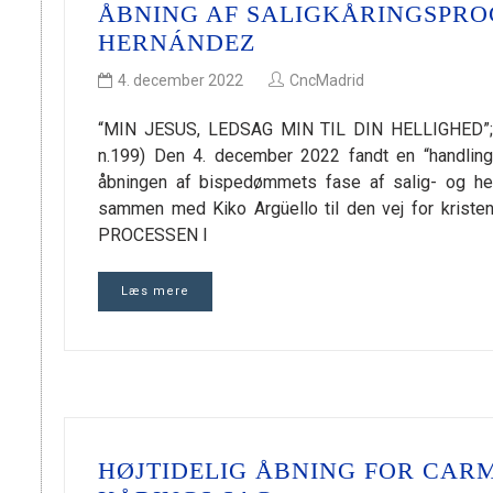
ÅBNING AF SALIGKÅRINGSPRO
HERNÁNDEZ
4. december 2022
CncMadrid
“MIN JESUS, LEDSAG MIN TIL DIN HELLIGHED”; 
n.199) Den 4. december 2022 fandt en “handling”
åbningen af bispedømmets fase af salig- og hel
sammen med Kiko Argüello til den vej for krist
PROCESSEN I
Læs mere
HØJTIDELIG ÅBNING FOR CARM