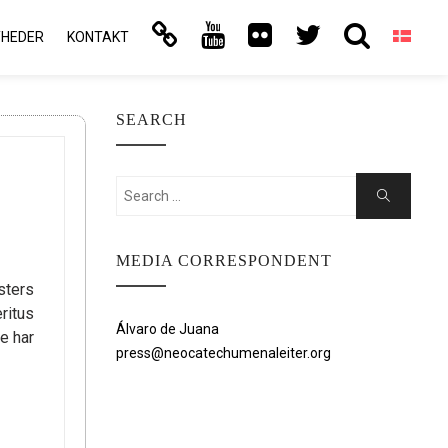
YHEDER
KONTAKT
SEARCH
Search
Search
for:
MEDIA CORRESPONDENT
ters
ritus
Álvaro de Juana
e har
press@neocatechumenaleiter.org