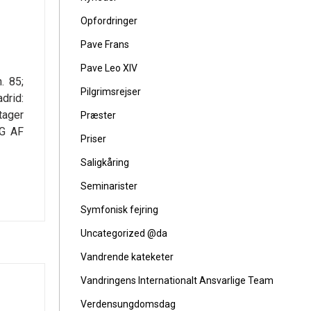
Opfordringer
Pave Frans
Pave Leo XIV
. 85;
Pilgrimsrejser
drid:
tager
Præster
NG AF
Priser
Saligkåring
Seminarister
Symfonisk fejring
Uncategorized @da
Vandrende kateketer
Vandringens Internationalt Ansvarlige Team
Verdensungdomsdag