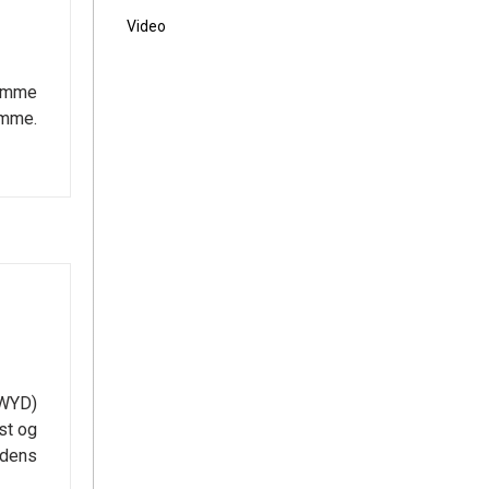
Video
dømme
ømme.
(WYD)
st og
 dens