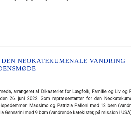
 I DEN NEOKATEKUMENALE VANDRING
RDENSMØDE
øde, arrangeret af Dikasteriet for Lægfolk, Familie og Liv og
 den 26. juni 2022. Som repræsentanter for den Neokatekum
ge bispedømmer: Massimo og Patrizia Palloni med 12 børn (vand
ila Gennarini med 9 børn (vandrende katekister, på mission i USA)