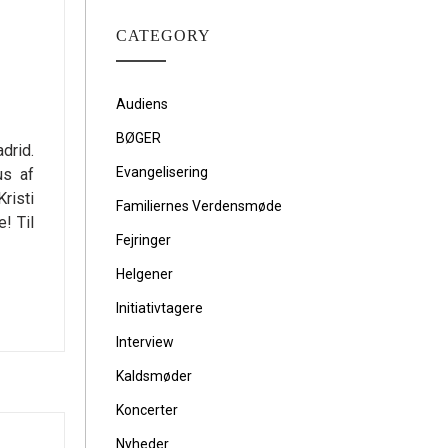
CATEGORY
Audiens
BØGER
drid.
Evangelisering
us af
risti
Familiernes Verdensmøde
! Til
Fejringer
Helgener
Initiativtagere
Interview
Kaldsmøder
Koncerter
Nyheder