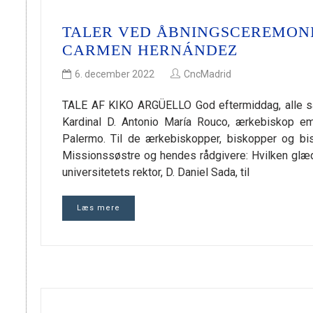
TALER VED ÅBNINGSCEREMONI
CARMEN HERNÁNDEZ
6. december 2022
CncMadrid
TALE AF KIKO ARGÜELLO God eftermiddag, alle sa
Kardinal D. Antonio María Rouco, ærkebiskop em
Palermo. Til de ærkebiskopper, biskopper og bisp
Missionssøstre og hendes rådgivere: Hvilken glæd
universitetets rektor, D. Daniel Sada, til
Læs mere