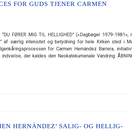
CES FOR GUDS TJENER CARMEN
“DU FØRER MIG TIL HELLIGHED” («Dagbøger 1979-1981», n
 af særlig intensitet og betydning for hele Kirken sted i Ma
genkåringsprocessen for Carmen Hernández Barrera, initiativ
en indvielse, der kaldes den Neokatekumenale Vandring. ÅBNI
EN HERNÁNDEZ’ SALIG- OG HELLIG-