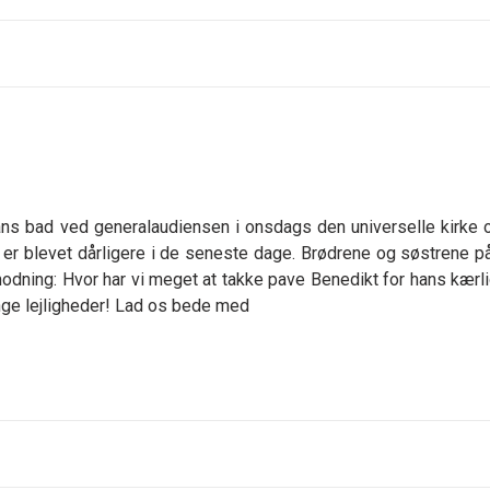
ns bad ved generalaudiensen i onsdags den universelle kirke 
 er blevet dårligere i de seneste dage. Brødrene og søstrene p
odning: Hvor har vi meget at takke pave Benedikt for hans kærl
nge lejligheder! Lad os bede med