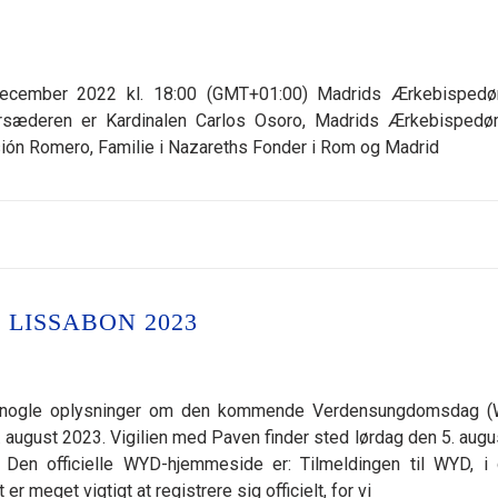
 december 2022 kl. 18:00 (GMT+01:00) Madrids Ærkebispe
 Forsæderen er Kardinalen Carlos Osoro, Madrids Ærkebisped
nsión Romero, Familie i Nazareths Fonder i Rom og Madrid
LISSABON 2023
jer nogle oplysninger om den kommende Verdensungdomsdag 
6. august 2023. Vigilien med Paven finder sted lørdag den 5. augu
. Den officielle WYD-hjemmeside er: Tilmeldingen til WYD, i
er meget vigtigt at registrere sig officielt, for vi