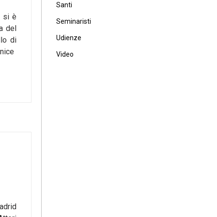
Santi
 si è
Seminaristi
a del
Udienze
lo di
rnice
Video
adrid