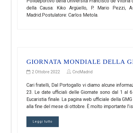
Polideportivo della Università Francisco de Vitoria 
della Causa: Kiko Argüello, P. Mario Pezzi,
Madrid.Postulatore: Carlos Metola.
GIORNATA MONDIALE DELLA GI
2 Ottobre 2022
CncMadrid
Cari fratelli, Dal Portogallo vi diamo alcune infor
23. Le date ufficiali delle Giornate sono dal 1 al
Eucaristia finale. La pagina web ufficiale della GMG 
alla fine del mese di ottobre. È molto importante l’i
Leggi tutto