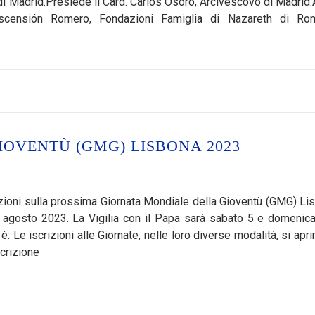
di Madrid.Presiede il Card. Carlos Osoro, Arcivescovo di Madrid.A
 Ascensión Romero, Fondazioni Famiglia di Nazareth di R
OVENTÙ (GMG) LISBONA 2023
mazioni sulla prossima Giornata Mondiale della Gioventù (GMG) Li
 6 agosto 2023. La Vigilia con il Papa sarà sabato 5 e domenica
è: Le iscrizioni alle Giornate, nelle loro diverse modalità, si apr
scrizione