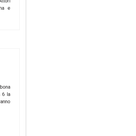
ttori
oma e
sbona
 6 la
iranno