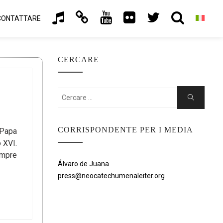
CONTATTARE
CERCARE
Cercare:
Ricerca
CORRISPONDENTE PER I MEDIA
 Papa
 XVI.
empre
Álvaro de Juana
press@neocatechumenaleiter.org