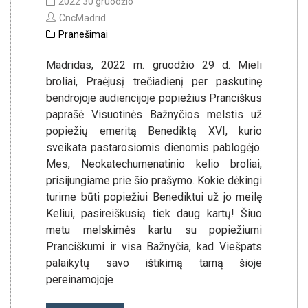
2022 30 gruodžio
CncMadrid
Pranešimai
Madridas, 2022 m. gruodžio 29 d. Mieli
broliai, Praėjusį trečiadienį per paskutinę
bendrojoje audiencijoje popiežius Pranciškus
paprašė Visuotinės Bažnyčios melstis už
popiežių emeritą Benediktą XVI, kurio
sveikata pastarosiomis dienomis pablogėjo.
Mes, Neokatechumenatinio kelio broliai,
prisijungiame prie šio prašymo. Kokie dėkingi
turime būti popiežiui Benediktui už jo meilę
Keliui, pasireiškusią tiek daug kartų! Šiuo
metu melskimės kartu su popiežiumi
Pranciškumi ir visa Bažnyčia, kad Viešpats
palaikytų savo ištikimą tarną šioje
pereinamojoje