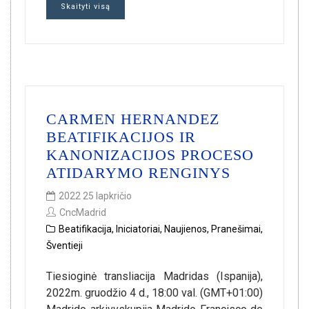
Skaityti visą
CARMEN HERNANDEZ
BEATIFIKACIJOS IR
KANONIZACIJOS PROCESO
ATIDARYMO RENGINYS
2022 25 lapkričio
CncMadrid
Beatifikacija
,
Iniciatoriai
,
Naujienos
,
Pranešimai
,
Šventieji
Tiesioginė transliacija Madridas (Ispanija),
2022m. gruodžio 4 d., 18:00 val. (GMT+01:00)