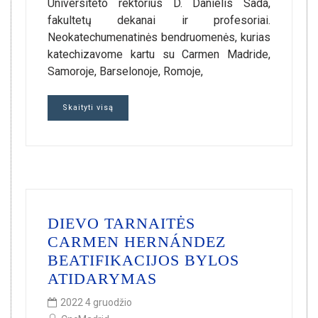
Universiteto rektorius D. Danielis Sada,
fakultetų dekanai ir profesoriai.
Neokatechumenatinės bendruomenės, kurias
katechizavome kartu su Carmen Madride,
Samoroje, Barselonoje, Romoje,
Skaityti visą
DIEVO TARNAITĖS
CARMEN HERNÁNDEZ
BEATIFIKACIJOS BYLOS
ATIDARYMAS
2022 4 gruodžio