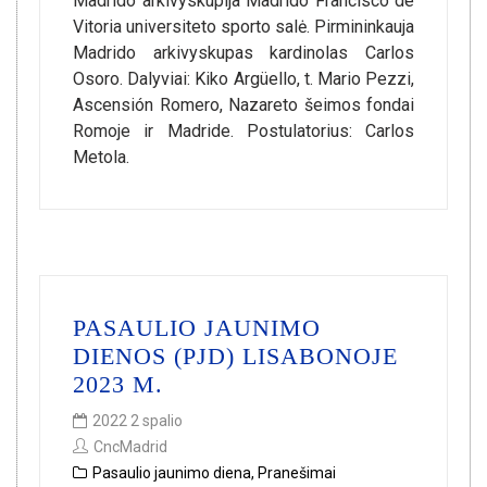
Madrido arkivyskupija Madrido Francisco de
Vitoria universiteto sporto salė. Pirmininkauja
Madrido arkivyskupas kardinolas Carlos
Osoro. Dalyviai: Kiko Argüello, t. Mario Pezzi,
Ascensión Romero, Nazareto šeimos fondai
Romoje ir Madride. Postulatorius: Carlos
Metola.
PASAULIO JAUNIMO
DIENOS (PJD) LISABONOJE
2023 M.
2022 2 spalio
CncMadrid
Pasaulio jaunimo diena
,
Pranešimai