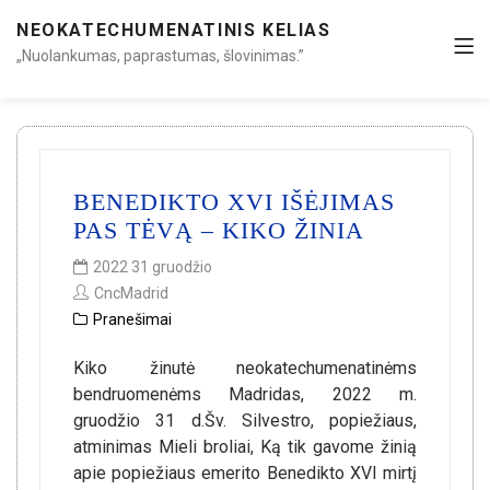
NEOKATECHUMENATINIS KELIAS
„Nuolankumas, paprastumas, šlovinimas.”
BENEDIKTO XVI IŠĖJIMAS
PAS TĖVĄ – KIKO ŽINIA
2022 31 gruodžio
CncMadrid
Pranešimai
Kiko žinutė neokatechumenatinėms
bendruomenėms Madridas, 2022 m.
gruodžio 31 d.Šv. Silvestro, popiežiaus,
atminimas Mieli broliai, Ką tik gavome žinią
apie popiežiaus emerito Benedikto XVI mirtį