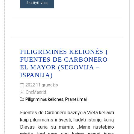
Skaityti visą
PILIGRIMINĖS KELIONĖS Į
FUENTES DE CARBONERO
EL MAYOR (SEGOVIJA –
ISPANIJA)
2022 11 gruodžio
CncMadrid
Piligriminės keliones
,
Pranešimai
Fuentes de Carbonero bažnyčia Vieta keliauti
kaip pilgrimams ir švęsti, liudyti istoriją, kurią
Dievas kuria su mumis. „Mane nustebino