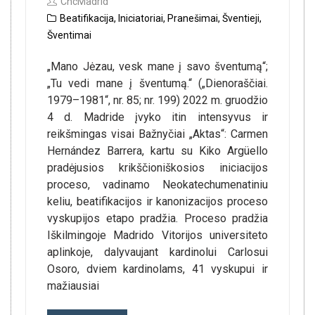
CncMadrid
Beatifikacija
,
Iniciatoriai
,
Pranešimai
,
Šventieji
,
Šventimai
„Mano Jėzau, vesk mane į savo šventumą“;
„Tu vedi mane į šventumą.“ („Dienoraščiai.
1979–1981“, nr. 85; nr. 199) 2022 m. gruodžio
4 d. Madride įvyko itin intensyvus ir
reikšmingas visai Bažnyčiai „Aktas“: Carmen
Hernández Barrera, kartu su Kiko Argüello
pradėjusios krikščioniškosios iniciacijos
proceso, vadinamo Neokatechumenatiniu
keliu, beatifikacijos ir kanonizacijos proceso
vyskupijos etapo pradžia. Proceso pradžia
Iškilmingoje Madrido Vitorijos universiteto
aplinkoje, dalyvaujant kardinolui Carlosui
Osoro, dviem kardinolams, 41 vyskupui ir
mažiausiai