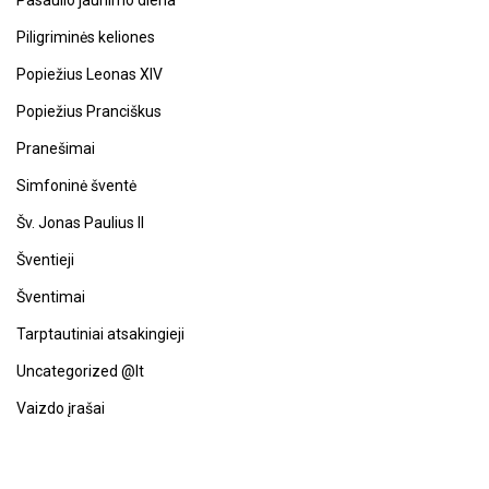
Pasaulio jaunimo diena
Piligriminės keliones
Popiežius Leonas XIV
Popiežius Pranciškus
Pranešimai
Simfoninė šventė
Šv. Jonas Paulius II
Šventieji
Šventimai
Tarptautiniai atsakingieji
Uncategorized @lt
Vaizdo įrašai