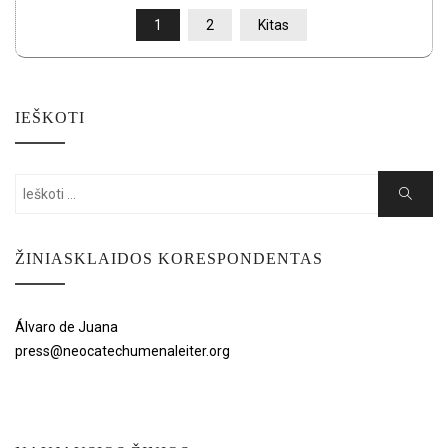
ĮRAŠŲ
1
2
Kitas
PUSLAPIAVIMAS
IEŠKOTI
Search
Search
for:
ŽINIASKLAIDOS KORESPONDENTAS
Álvaro de Juana
press@neocatechumenaleiter.org