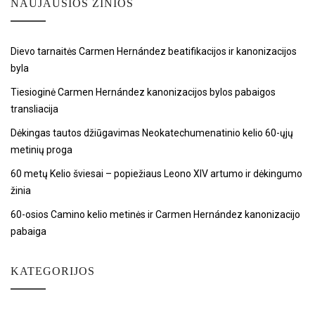
NAUJAUSIOS ŽINIOS
Dievo tarnaitės Carmen Hernández beatifikacijos ir kanonizacijos
byla
Tiesioginė Carmen Hernández kanonizacijos bylos pabaigos
transliacija
Dėkingas tautos džiūgavimas Neokatechumenatinio kelio 60-ųjų
metinių proga
60 metų Kelio šviesai – popiežiaus Leono XIV artumo ir dėkingumo
žinia
60-osios Camino kelio metinės ir Carmen Hernández kanonizacijo
pabaiga
KATEGORIJOS