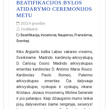
BEATIFIKACIJOS BYLOS
ATIDARYMO CEREMONIJOS
METU
2022 6 gruodžio
CncMadrid
Beatifikacija
,
Iniciatoriai
,
Naujienos
,
Pranešimai
,
Šventieji
Kiko Argüello kalba Labas vakaras visiems,
Sveikiname Madrido kardinolą-arkivyskupą
D. Carlosą Osoro. Madrido arkivyskupas
emeritas kardinolas D. Antonio Maria Rouco.
Kardinolas Paolo Romeo, Palermo
arkivyskupas emeritas. Čia dalyvauja
arkivyskupai, vyskupai ir vyskupų vikarai.
Kristaus Jėzaus misionierių Motina Generalė
ir jos patarėjos. Kaip džiaugsmo mums teikia
jūsų dalyvavimas šiame renginyje, seserys!