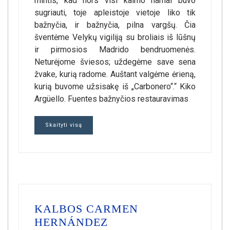
mintis, kad nors visi kaimo namai buvo
sugriauti, toje apleistoje vietoje liko tik
bažnyčia, ir bažnyčia, pilna vargšų. Čia
šventėme Velykų vigiliją su broliais iš lūšnų
ir pirmosios Madrido bendruomenės.
Neturėjome šviesos; uždegėme save sena
žvake, kurią radome. Auštant valgėme ėrieną,
kurią buvome užsisakę iš „Carbonero“.“ Kiko
Argüello. Fuentes bažnyčios restauravimas
Skaityti visą
KALBOS CARMEN
HERNÁNDEZ