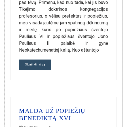
pas tėvą. Primenu, kad nuo tada, kai jis buvo
Tikėjimo doktrinos kongregacijos
profesorius, o vėliau prefektas ir popiežius,
mes visada jautėme jam ypatingą dėkingumą
ir meilę, kuris po popiežiaus šventojo
Pauliaus VI ir popiežiaus šventojo Jono
Pauliaus II palaikė ir gynė
Neokatechumenatinį kelią. Nuo aštuntojo
Skaityti visą
MALDA UŽ POPIEŽIŲ
BENEDIKTĄ XVI