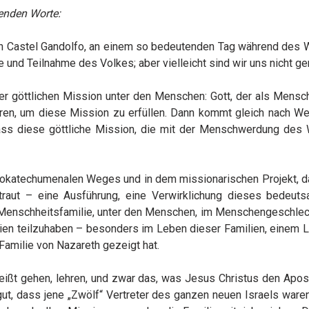
genden Worte:
in Castel Gandolfo, an einem so bedeutenden Tag während des W
ude und Teilnahme des Volkes; aber vielleicht sind wir uns nicht 
ner göttlichen Mission unter den Menschen: Gott, der als Mensc
ren, um diese Mission zu erfüllen. Dann kommt gleich nach We
dass diese göttliche Mission, die mit der Menschwerdung des W
neokatechumenalen Weges und in dem missionarischen Projekt, 
traut – eine Ausführung, eine Verwirklichung dieses bedeut
Menschheitsfamilie, unter den Menschen, im Menschengeschlecht
lien teilzuhaben – besonders im Leben dieser Familien, einem L
 Familie von Nazareth gezeigt hat.
heißt gehen, lehren, und zwar das, was Jesus Christus den Ap
 gut, dass jene „Zwölf“ Vertreter des ganzen neuen Israels waren