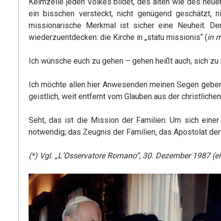
Keimzelle jeden Volkes bildet, des alten wie des neue
ein bisschen versteckt, nicht genügend geschätzt, ni
missionarische Merkmal ist sicher eine Neuheit. D
wiederzuentdecken: die Kirche in „statu missionis“ (
in 
Ich wünsche euch zu gehen – gehen heißt auch, sich zu
Ich möchte allen hier Anwesenden meinen Segen geben, d
geistlich, weit entfernt vom Glauben aus der christliche
Seht, das ist die Mission der Familien: Um sich einer
notwendig; das Zeugnis der Familien, das Apostolat der
(*) Vgl. „L’Osservatore Romano“, 30. Dezember 1987 (e