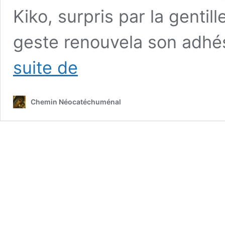
Kiko, surpris par la gentil
geste renouvela son adhé
Le
suite de
Pape
François
souhaite
Chemin Néocatéchuménal
un
bon
81
anniversaire
à
Kiko
Argüello