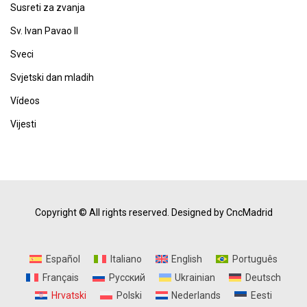
Susreti za zvanja
Sv. Ivan Pavao II
Sveci
Svjetski dan mladih
Vídeos
Vijesti
Copyright © All rights reserved.
Designed by CncMadrid
Español
Italiano
English
Português
Français
Русский
Ukrainian
Deutsch
Hrvatski
Polski
Nederlands
Eesti