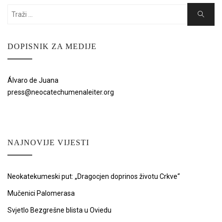
Search
Search
for:
DOPISNIK ZA MEDIJE
Álvaro de Juana
press@neocatechumenaleiter.org
NAJNOVIJE VIJESTI
Neokatekumeski put: „Dragocjen doprinos životu Crkve“
Mučenici Palomerasa
Svjetlo Bezgrešne blista u Oviedu