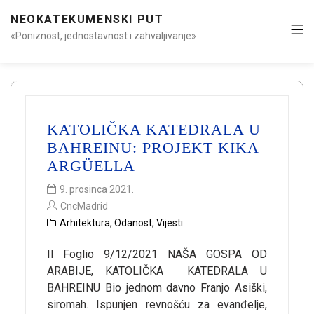
NEOKATEKUMENSKI PUT
«Poniznost, jednostavnost i zahvaljivanje»
KATOLIČKA KATEDRALA U
BAHREINU: PROJEKT KIKA
ARGÜELLA
9. prosinca 2021.
CncMadrid
Arhitektura
,
Odanost
,
Vijesti
Il Foglio 9/12/2021 NAŠA GOSPA OD
ARABIJE, KATOLIČKA KATEDRALA U
BAHREINU Bio jednom davno Franjo Asiški,
siromah. Ispunjen revnošću za evanđelje,