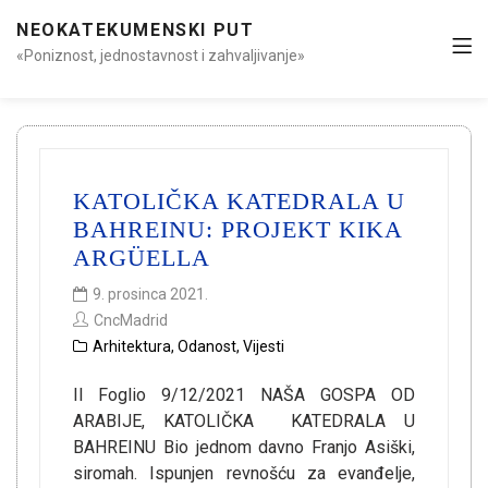
NEOKATEKUMENSKI PUT
«Poniznost, jednostavnost i zahvaljivanje»
KATOLIČKA KATEDRALA U
BAHREINU: PROJEKT KIKA
ARGÜELLA
9. prosinca 2021.
CncMadrid
Arhitektura
,
Odanost
,
Vijesti
Il Foglio 9/12/2021 NAŠA GOSPA OD
ARABIJE, KATOLIČKA KATEDRALA U
BAHREINU Bio jednom davno Franjo Asiški,
siromah. Ispunjen revnošću za evanđelje,