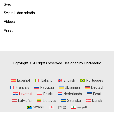
Sveci
Svjetski dan mladih
Vídeos
Vijesti
Copyright © All rights reserved.
Designed by CncMadrid
Español
Italiano
English
Português
Français
Русский
Ukrainian
Deutsch
Hrvatski
Polski
Nederlands
Eesti
Latviešu
Lietuvos
Svenska
Dansk
Swahili
日本語
العربية