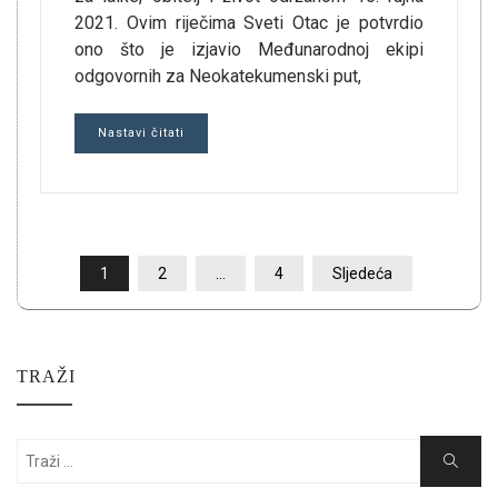
2021. Ovim riječima Sveti Otac je potvrdio
ono što je izjavio Međunarodnoj ekipi
odgovornih za Neokatekumenski put,
Nastavi čitati
BROJEVI
1
2
…
4
Sljedeća
STRANICA
OBJAVA
TRAŽI
Search
Search
for: