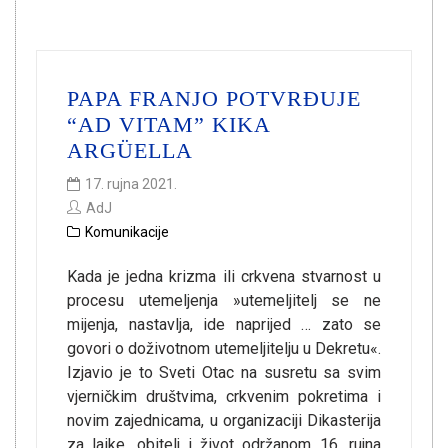
PAPA FRANJO POTVRĐUJE
“AD VITAM” KIKA
ARGÜELLA
17. rujna 2021.
AdJ
Komunikacije
Kada je jedna krizma ili crkvena stvarnost u
procesu utemeljenja »utemeljitelj se ne
mijenja, nastavlja, ide naprijed … zato se
govori o doživotnom utemeljitelju u Dekretu«.
Izjavio je to Sveti Otac na susretu sa svim
vjerničkim društvima, crkvenim pokretima i
novim zajednicama, u organizaciji Dikasterija
za laike, obitelj i život održanom 16. rujna