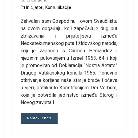
CncMadrid
Inicijatori
,
Komunikacije
Zahvalan sam Gospodinu i ovom Sveučilištu
na ovom događaju, koji zapečaćuje dug put
zbližavanja i prijateljstva između
Neokatekumenskog puta i židovskog naroda,
koji je započeo s Carmen Hernández i
njezinim putovanjem u Izrael 1963.-64. i koji
je promoviran od Deklaracija “Nostra Aetate”
Drugog Vatikanskog koncila 1965. Ponovno
otkrivanje korijena naše starije braće i očeva
u vjeri, potaknuto Konstitucijom Dei Verbum,
koja je potvrdila jedinstvo između Starog i
Novog zavjeta i
Nastavi čitati