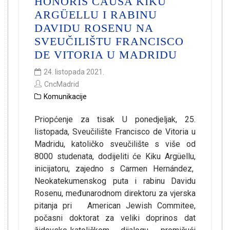
HONORIS CAUSA KIKU
ARGÜELLU I RABINU
DAVIDU ROSENU NA
SVEUČILIŠTU FRANCISCO
DE VITORIA U MADRIDU
24. listopada 2021.
CncMadrid
Komunikacije
Priopćenje za tisak U ponedjeljak, 25.
listopada, Sveučilište Francisco de Vitoria u
Madridu, katoličko sveučilište s više od
8000 studenata, dodijeliti će Kiku Argüellu,
inicijatoru, zajedno s Carmen Hernández,
Neokatekumenskog puta i rabinu Davidu
Rosenu, međunarodnom direktoru za vjerska
pitanja pri American Jewish Commitee,
počasni doktorat za veliki doprinos dat