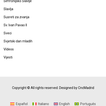
Simfonijsko Slavlje
Slavlja
Susreti za zvanja
Sv. Ivan Pavao II
Sveci
Svjetski dan mladih
Vídeos
Vijesti
Copyright © All rights reserved.
Designed by CncMadrid
Español
Italiano
English
Português